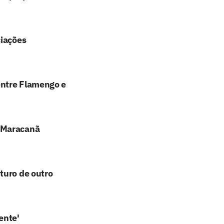
ciações
entre Flamengo e
o Maracanã
turo de outro
ente'