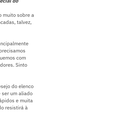
ecial do
o muito sobre a
cadas, talvez,
incipalmente
 precisamos
inuemos com
dores. Sinto
esejo do elenco
 ser um aliado
ápidos e muita
 resistirá à