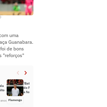
)
o com uma
Taça Guanabara.
 foi de bons
s "reforços"
‘Batizado’ pela Nação: na goleada
nda
do Flamengo, Paulo Sousa destaca
ito
a festa da torcida no Maracanã
Flamengo
Há 4 anos
 anos