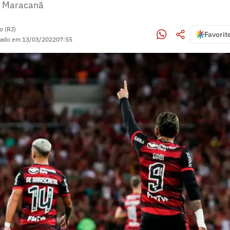
o Maracanã
o (RJ)
Favorit
zado em
13/03/2022
07:55