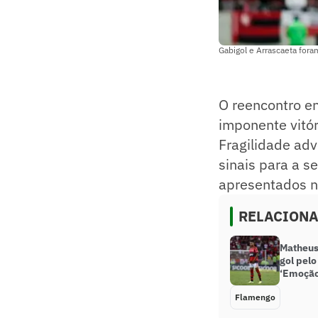
Gabigol e Arrascaeta for
O reencontro e
imponente vitór
Fragilidade adv
sinais para a s
apresentados n
RELACION
Matheus
gol pelo
‘Emoção
Flamengo