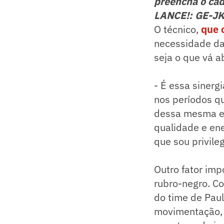
preencha o cad
LANCE!: GE-J
O técnico,
que 
necessidade da 
seja o que vá ab
- É essa sinerg
nos períodos q
dessa mesma en
qualidade e ene
que sou privile
Outro fator imp
rubro-negro. C
do time de Paul
movimentação, c