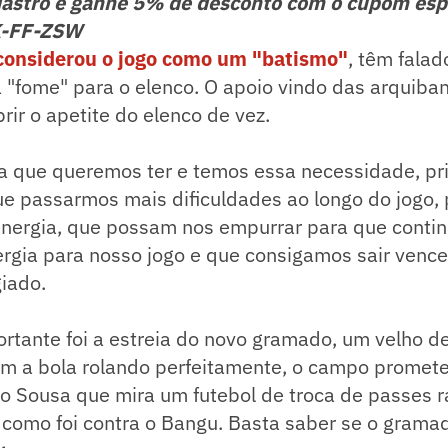
astro e ganhe 5% de desconto com o cupom esp
K-FF-ZSW
considerou o jogo como um "batismo"
, têm falad
"fome" para o elenco. O apoio vindo das arquiban
rir o apetite do elenco de vez.
ia que queremos ter e temos essa necessidade, pr
ue passarmos mais dificuldades ao longo do jogo,
ergia, que possam nos empurrar para que cont
rgia para nosso jogo e que consigamos sair vence
giado.
ortante foi a estreia do novo gramado, um velho d
om a bola rolando perfeitamente, o campo promete
o Sousa que mira um futebol de troca de passes r
omo foi contra o Bangu. Basta saber se o gramado