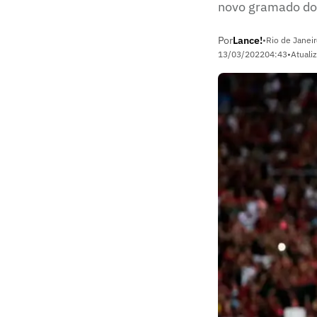
novo gramado d
Por
Lance!
•
Rio de Janeir
13/03/2022
04:43
•
Atuali