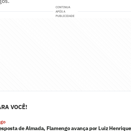
gos.
CONTINUA
APÓS A
PUBLICIDADE
RA VOCÊ!
ngo
esposta de Almada, Flamengo avança por Luiz Henrique