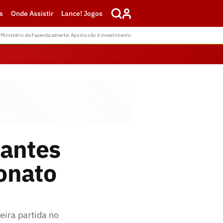
s
Onde Assistir
Lance! Jogos
Ministério da Fazenda adverte: Aposta não é investimento
 antes
onato
eira partida no