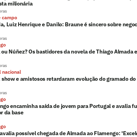
ta milionária
oras
e campo
, Luiz Henrique e Danilo: Braune é sincero sobre nego
oras
ngo
 ou Núñez? Os bastidores da novela de Thiago Almada 
oras
l nacional
, show e amistosos retardaram evolução do gramado d
oras
ngo
go encaminha saída de jovem para Portugal e avalia fu
r da base
ngo
avalia possível chegada de Almada ao Flamengo: 'Excel