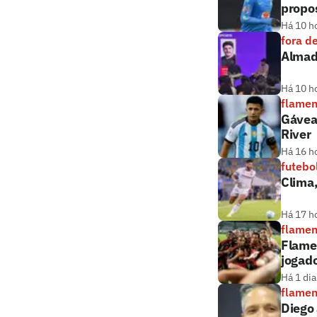
propos
Há 10 h
fora d
Almada
Há 10 h
flame
Gávea
River
Há 16 h
futebo
Clima
Há 17 h
flame
Flamen
jogado
Há 1 dia
flame
Diego 