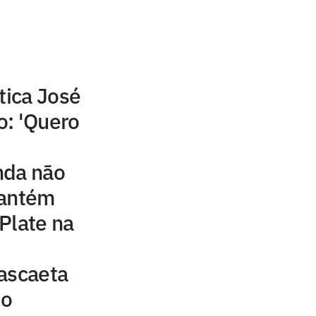
tica José
o: 'Quero
nda não
mantém
Plate na
ascaeta
do