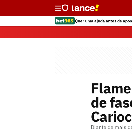
Quer uma ajuda antes de apos
Flamen
de fa
Cario
Diante de mais de