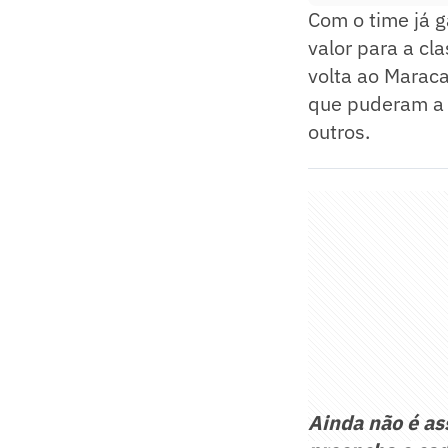
Com o time já g
valor para a cl
volta ao Maraca
que puderam a 
outros.
Ainda não é a