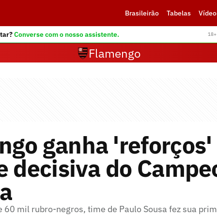
Brasileirão
Tabelas
Vídeo
tar?
Converse com o nosso assistente.
18+ 
Flamengo
go ganha 'reforços'
se decisiva do Campe
ca
 60 mil rubro-negros, time de Paulo Sousa fez sua prim