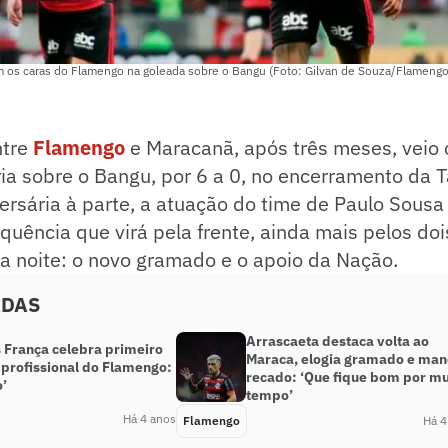
am os caras do Flamengo na goleada sobre o Bangu (Foto: Gilvan de Souza/Flamengo
ntre
Flamengo
e Maracanã, após três meses, vei
ia sobre o Bangu, por 6 a 0, no encerramento da 
ersária à parte, a atuação do time de Paulo Sousa
equência que virá pela frente, ainda mais pelos doi
a noite: o novo gramado e o apoio da Nação.
ADAS
Arrascaeta destaca volta ao
 França celebra primeiro
Maraca, elogia gramado e ma
 profissional do Flamengo:
recado: ‘Que fique bom por mu
’
tempo’
Há 4 anos
Flamengo
Há 4