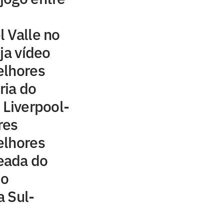
 Valle no
ja vídeo
elhores
ria do
 Liverpool-
res
elhores
eada do
 o
 Sul-