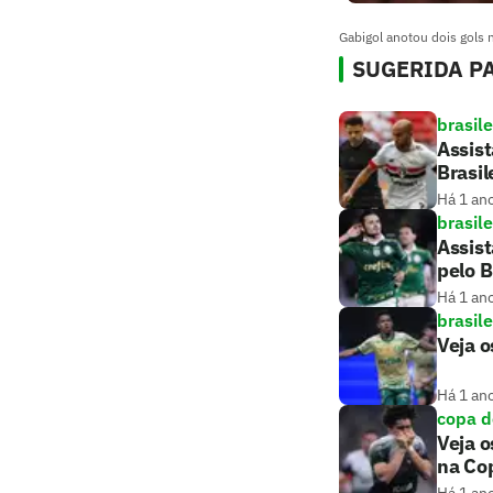
Gabigol anotou dois gols 
SUGERIDA PA
brasile
Assist
Brasil
Há 1 an
brasile
Assist
pelo B
Há 1 an
brasile
Veja o
Há 1 an
copa d
Veja o
na Cop
Há 1 an