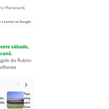
 no Maracanã
e o Lance! no Google
deste sábado,
acanã
.
 gols do Rubro-
melhores
Tapete! Torcedores do Flamengo
nda
elogiam gramado do Maracanã
ito
após partida do Campeonato
Carioca