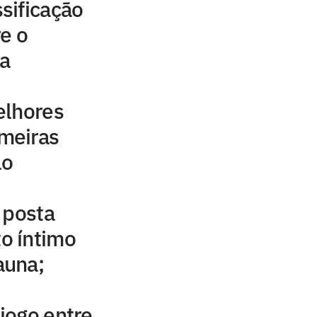
sificação
e o
a
elhores
meiras
lo
 posta
o íntimo
auna;
 jogo entre