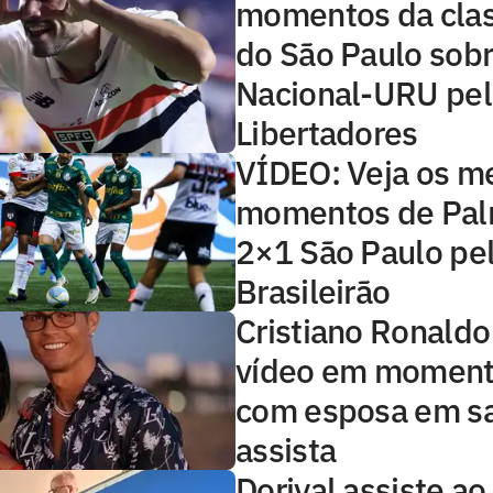
momentos da clas
do São Paulo sobr
Nacional-URU pel
Libertadores
VÍDEO: Veja os m
momentos de Pal
2×1 São Paulo pe
Brasileirão
Cristiano Ronaldo
vídeo em moment
com esposa em s
assista
Dorival assiste ao