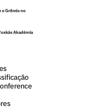
e o Grêmio no
e Puskás Akadémia
res
sificação
Conference
ores