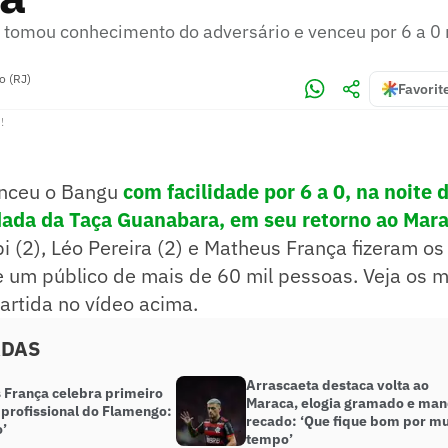
tomou conhecimento do adversário e venceu por 6 a 0
o (RJ)
Favorit
!
nceu o Bangu
com facilidade por 6 a 0, na noite 
dada da Taça Guanabara, em seu retorno ao Mar
i (2), Léo Pereira (2) e Matheus França fizeram os
e um público de mais de 60 mil pessoas. Veja os 
rtida no vídeo acima.
ADAS
Arrascaeta destaca volta ao
 França celebra primeiro
Maraca, elogia gramado e ma
 profissional do Flamengo:
recado: ‘Que fique bom por mu
’
tempo’