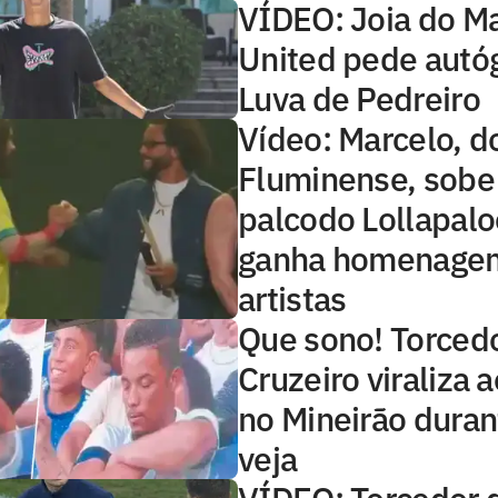
VÍDEO: Joia do M
United pede autóg
Luva de Pedreiro
Vídeo: Marcelo, d
Fluminense, sob
palcodo Lollapalo
ganha homenage
artistas
Que sono! Torced
Cruzeiro viraliza 
no Mineirão duran
veja