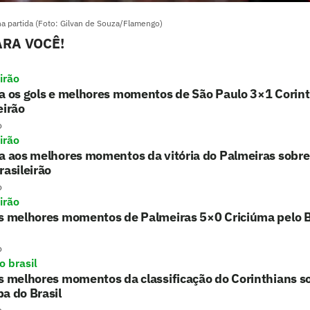
na partida (Foto: Gilvan de Souza/Flamengo)
RA VOCÊ!
irão
a os gols e melhores momentos de São Paulo 3×1 Corint
eirão
o
irão
a aos melhores momentos da vitória do Palmeiras sobre
rasileirão
o
irão
s melhores momentos de Palmeiras 5×0 Criciúma pelo B
o
o brasil
s melhores momentos da classificação do Corinthians 
a do Brasil
o