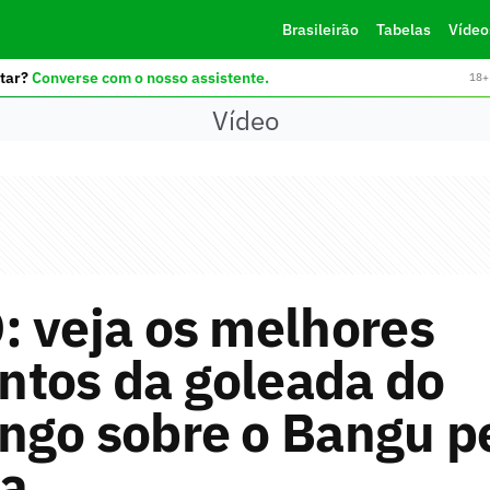
Brasileirão
Tabelas
Vídeo
tar?
Converse com o nosso assistente.
18+ 
Vídeo
: veja os melhores
tos da goleada do
ngo sobre o Bangu p
ca