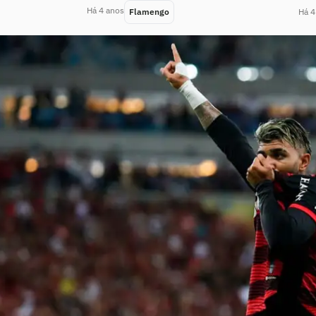
Há 4 anos
Flamengo
Há 4