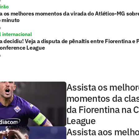
irão
ta os melhores momentos da virada do Atlético-MG sobr
o minuto
o
l internacional
 decidiu! Veja a disputa de pênaltis entre Fiorentina 
Conference League
o
Assista os melho
momentos da clas
da Fiorentina na 
League
Assista aos melh