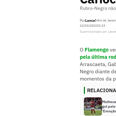
Rubro-Negro não 
Por
Lance!
•
Rio de Janeir
12/03/2022
23:23
Supervisionado
por
Lance
O
Flamengo
ve
pela última ro
Arrascaeta, Gab
Negro diante d
momentos da pa
RELACION
Matheus
gol pelo
‘Emoção