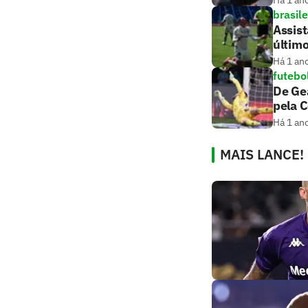
brasile
Assis
últim
Há 1 an
futebo
De Gea
pela 
Há 1 an
MAIS LANCE!