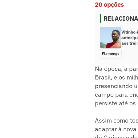
20 opções
RELACION
Vitinho 
antecipa
aos tre
Flamengo
Na época, a pa
Brasil, e os m
presenciando u
campo para enca
persiste até os
Assim como todo
adaptar à nova
do Carioca e do