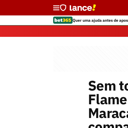
Quer uma ajuda antes de apos
Sem to
Flame
Marac
compa