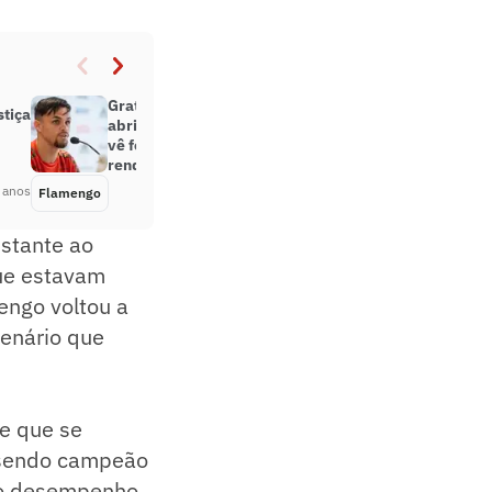
Grato Michael explica por que
stiça
abriu mão da lua de mel e não se
vê fora do Flamengo: ‘Espero
render mais’
 anos
Flamengo
Há 5 anos
stante ao
que estavam
engo voltou a
cenário que
ve que se
o sendo campeão
u o desempenho