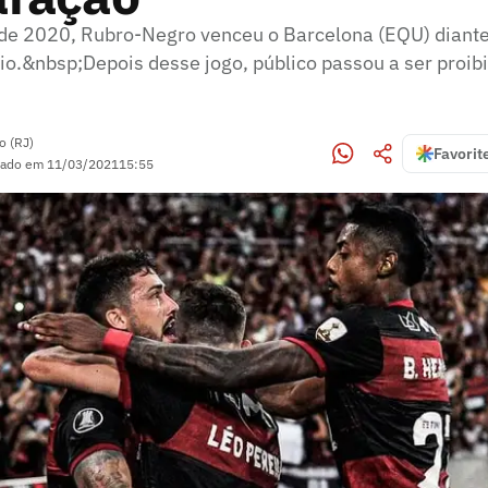
e 2020, Rubro-Negro venceu o Barcelona (EQU) diante
io.&nbsp;Depois desse jogo, público passou a ser proib
o (RJ)
Favorit
zado em
11/03/2021
15:55