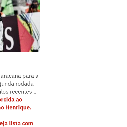
Maracanã para a
egunda rodada
los recentes e
orcida ao
no Henrique.
eja lista com