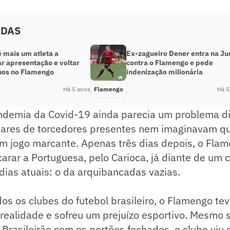
ADAS
é mais um atleta a
Ex-zagueiro Dener entra na Ju
r apresentação e voltar
contra o Flamengo e pede
inos no Flamengo
indenização milionária
Há 5 anos
Flamengo
Há 5
ndemia da Covid-19 ainda parecia um problema di
ilhares de torcedores presentes nem imaginavam 
m jogo marcante. Apenas três dias depois, o Flam
rar a Portuguesa, pelo Carioca, já diante de um 
 dias atuais: o da arquibancadas vazias.
s os clubes do futebol brasileiro, o Flamengo te
 realidade e sofreu um prejuízo esportivo. Mesm
 Brasileirão com os portões fechados, o clube vi