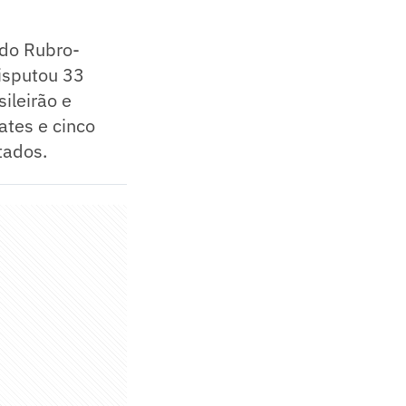
 do Rubro-
isputou 33
ileirão e
ates e cinco
tados.