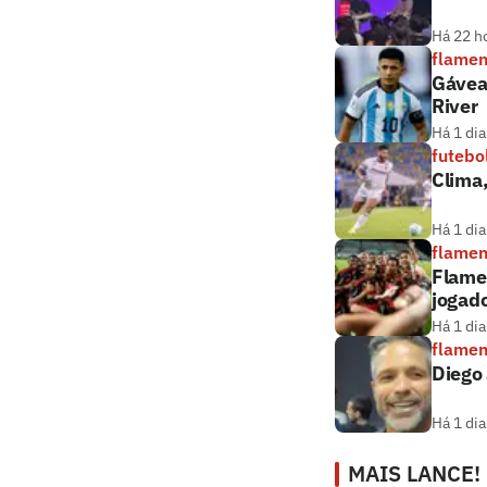
Há 22 h
flame
Gávea
River
Há 1 dia
futebo
Clima
Há 1 dia
flame
Flamen
jogado
Há 1 dia
flame
Diego 
Há 1 dia
MAIS LANCE!