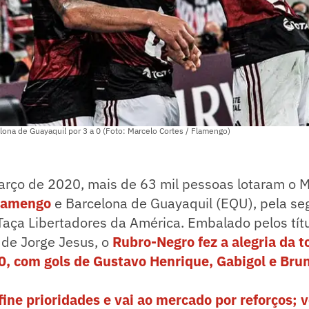
ona de Guayaquil por 3 a 0 (Foto: Marcelo Cortes / Flamengo)
arço de 2020, mais de 63 mil pessoas lotaram o 
lamengo
e Barcelona de Guayaquil (EQU), pela s
aça Libertadores da América. Embalado pelos títu
de Jorge Jesus, o
Rubro-Negro fez a alegria da t
 0, com gols de Gustavo Henrique, Gabigol e Bru
ine prioridades e vai ao mercado por reforços; v