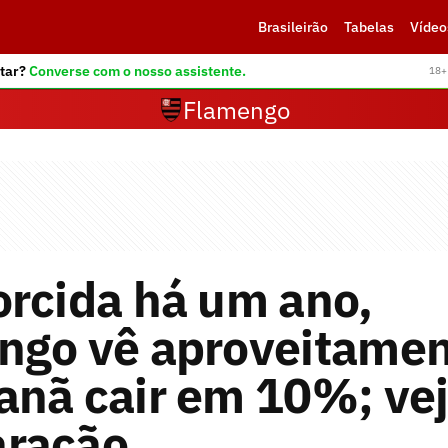
Brasileirão
Tabelas
Vídeo
tar?
Converse com o nosso assistente.
18+ 
Flamengo
rcida há um ano,
ngo vê aproveitamen
anã cair em 10%; ve
ração