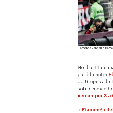
Flamengo venceu o Barcel
No dia 11 de m
partida entre
F
do Grupo A da T
sob o comando 
vencer por 3 a
+ Flamengo def