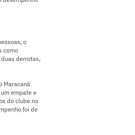
pessoas, o
os como
e duas derrotas,
no Maracanã
, um empate e
os do clube no
empenho foi de