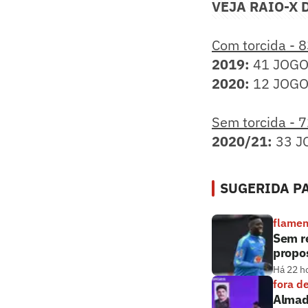
VEJA RAIO-X
Com torcida - 
2019:
41 JOGOS 
2020:
12 JOGOS 
Sem torcida - 
2020/21:
33 JO
SUGERIDA PA
flame
Sem r
propos
Há 22 h
fora d
Almada