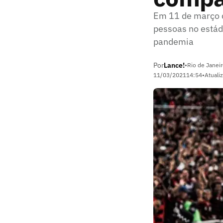
Em 11 de março d
pessoas no estád
pandemia
Por
Lance!
•
Rio de Janeir
11/03/2021
14:54
•
Atuali