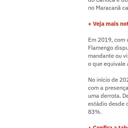
no Maracanã cai
+ Veja mais no
Em 2019, com u
Flamengo dispu
mandante ou vis
o que equivale
No início de 2
com a presença
uma derrota. D
estádio desde o
83%.
+ Confira a ta