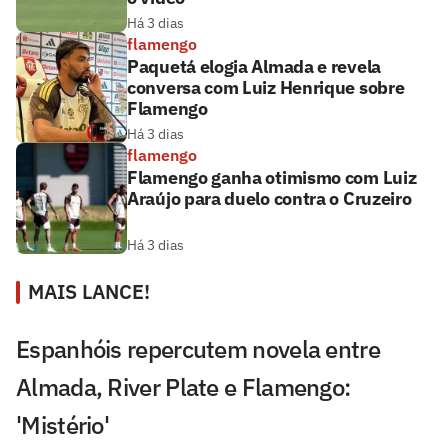
Há 3 dias
flamengo
Paquetá elogia Almada e revela
conversa com Luiz Henrique sobre
Flamengo
Há 3 dias
flamengo
Flamengo ganha otimismo com Luiz
Araújo para duelo contra o Cruzeiro
Há 3 dias
MAIS LANCE!
Espanhóis repercutem novela entre
Almada, River Plate e Flamengo:
'Mistério'