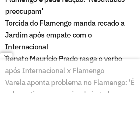
preocupam'
Torcida do Flamengo manda recado a
Jardim após empate com o
Internacional
Renato Maurício Prado rasga o verbo
após Internacional x Flamengo
Varela aponta problema no Flamengo: 'É
sobre o time, a maneira de jogar'
Dê suas notas: Internacional e
Flamengo ficam no empate pelo
Brasileirão