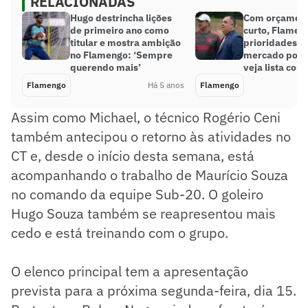
RELACIONADAS
Hugo destrincha lições
Com orçament
de primeiro ano como
curto, Flamen
titular e mostra ambição
prioridades e 
no Flamengo: ‘Sempre
mercado por r
querendo mais’
veja lista com
Flamengo
Há 5 anos
Flamengo
Assim como Michael, o técnico Rogério Ceni
também antecipou o retorno às atividades no
CT e, desde o início desta semana, está
acompanhando o trabalho de Maurício Souza
no comando da equipe Sub-20. O goleiro
Hugo Souza também se reapresentou mais
cedo e está treinando com o grupo.
O elenco principal tem a apresentação
prevista para a próxima segunda-feira, dia 15.