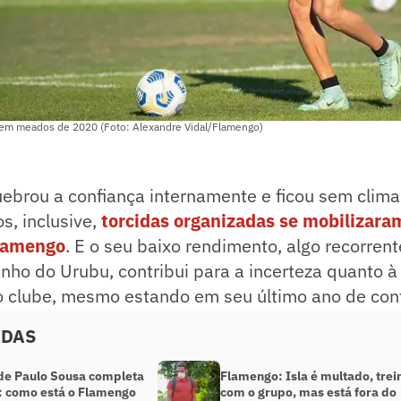
 em meados de 2020 (Foto: Alexandre Vidal/Flamengo)
uebrou a confiança internamente e ficou sem clim
s, inclusive,
torcidas organizadas se mobilizaram
lamengo
. E o seu baixo rendimento, algo recorren
inho do Urubu, contribui para a incerteza quanto à
 clube, mesmo estando em seu último ano de cont
ADAS
 de Paulo Sousa completa
Flamengo: Isla é multado, trei
 como está o Flamengo
com o grupo, mas está fora do