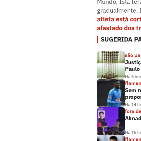
Mundo, Isla ter
gradualmente. E
atleta está cor
afastado dos t
SUGERIDA PA
são pa
Justiç
Paulo
Há 6 ho
flame
Sem r
propos
Há 14 h
fora d
Almada
Há 15 h
flame