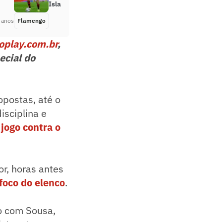
Isla
 anos
Flamengo
Há 4 anos
oplay.com.br
,
ecial do
postas, até o
isciplina e
 jogo contra o
or, horas antes
foco do elenco
.
go com Sousa,