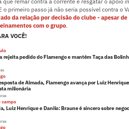
á que remar contra a corrente e resgatar o apoio i
 o primeiro passo já não seria possível contra o 
tado da relação por decisão do clube - apesar de 
reinamentos com o grupo
.
RA VOCÊ!
ulo
a rejeita pedido do Flamengo e mantém Taça das Bolin
ras
ngo
esposta de Almada, Flamengo avança por Luiz Henrique
ta milionária
oras
e campo
, Luiz Henrique e Danilo: Braune é sincero sobre nego
oras
ngo