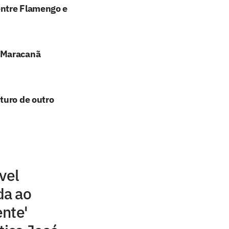
entre Flamengo e
o Maracanã
turo de outro
vel
da ao
nte'