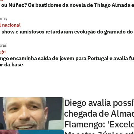
 ou Núñez? Os bastidores da novela de Thiago Almada 
oras
l nacional
, show e amistosos retardaram evolução do gramado d
oras
ngo
go encaminha saída de jovem para Portugal e avalia fu
r da base
Diego avalia possí
chegada de Alma
Flamengo: 'Excele