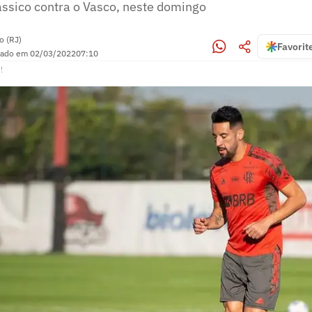
ássico contra o Vasco, neste domingo
o (RJ)
Favorit
zado em
02/03/2022
07:10
!