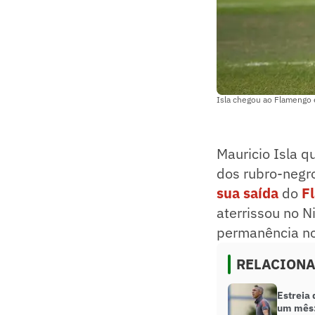
Isla chegou ao Flamengo
Mauricio Isla q
dos rubro-negro
sua saída
do
F
aterrissou no N
permanência no
RELACION
Estreia
um mês: