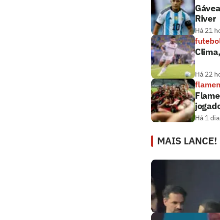
Gávea
River
Há 21 h
futebo
Clima
Há 22 h
flame
Flamen
jogado
Há 1 dia
MAIS LANCE!