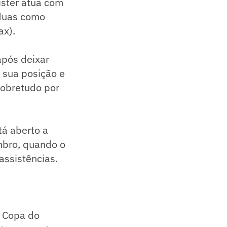
Mister atua com
 duas como
ax).
após deixar
 sua posição e
obretudo por
tá aberto a
mbro, quando o
assistências.
e Copa do