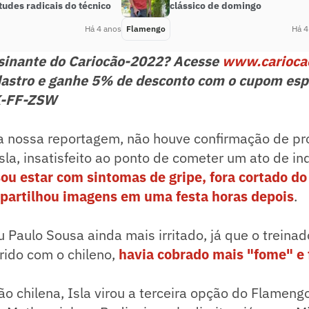
tudes radicais do técnico
clássico de domingo
Há 4 anos
Flamengo
Há 4
ssinante do Cariocão-2022? Acesse
www.carioca
astro e ganhe 5% de desconto com o cupom esp
K-FF-ZSW
 nossa reportagem, não houve confirmação de pro
la, insatisfeito ao ponto de cometer um ato de ind
sou estar com sintomas de gripe, fora cortado do
partilhou imagens em uma festa horas depois
.
u Paulo Sousa ainda mais irritado, já que o treinad
rido com o chileno,
havia cobrado mais "fome" e 
ção chilena, Isla virou a terceira opção do Flamen