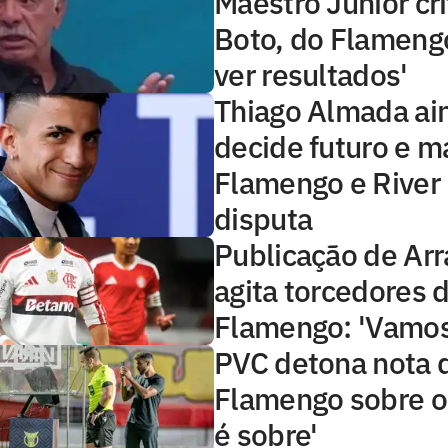
Maestro Júnior cri
Boto, do Flameng
ver resultados'
Thiago Almada ai
decide futuro e 
Flamengo e River 
disputa
Publicação de Arr
agita torcedores 
Flamengo: 'Vamos
PVC detona nota 
Flamengo sobre o
é sobre'