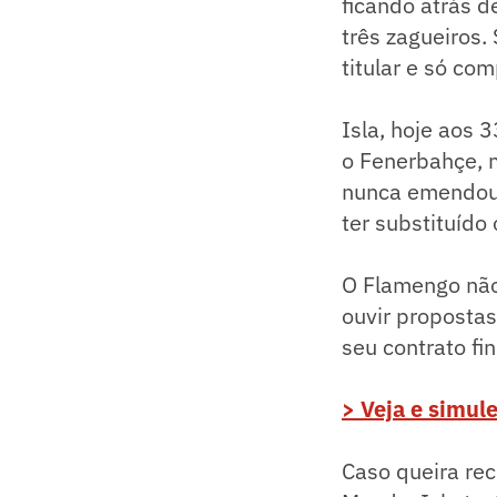
ficando atrás d
três zagueiros
titular e só co
Isla, hoje aos 
o Fenerbahçe, 
nunca emendou 
ter substituído
O Flamengo não 
ouvir propostas
seu contrato fi
> Veja e simule
Caso queira re