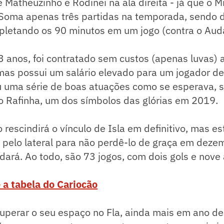
e Matheuzinho e Rodinei na ala direita - já que o 
. Soma apenas três partidas na temporada, sendo
mpletando os 90 minutos em um jogo (contra o Aud
33 anos, foi contratado sem custos (apenas luvas) 
mas possui um salário elevado para um jogador de
uma série de boas atuações como se esperava, s
 o Rafinha, um dos símbolos das glórias em 2019.
rescindirá o vínculo de Isla em definitivo, mas es
 pelo lateral para não perdê-lo de graça em deze
ndará. Ao todo, são 73 jogos, com dois gols e nove 
 a tabela do Cariocão
cuperar o seu espaço no Fla, ainda mais em ano d