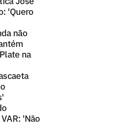
tica José
o: 'Quero
nda não
mantém
Plate na
ascaeta
do
'
do
 VAR: 'Não