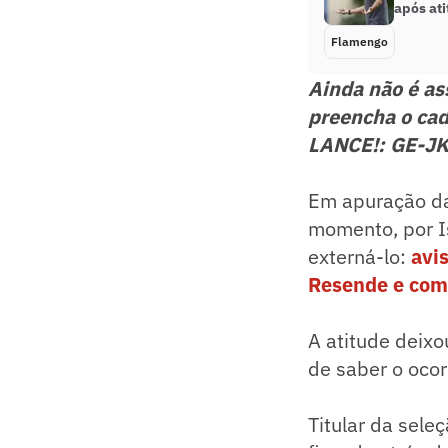
após ati
Flamengo
Ainda não é a
preencha o cad
LANCE!: GE-J
Em apuração da
momento, por Is
externá-lo:
avi
Resende e com
A atitude deixo
de saber o ocor
Titular da sele