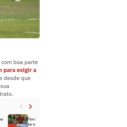
a com boa parte
 para exigir a
te desde que
 sua
rato.
na
Torcidas organizadas do Flamengo
se mobilizam e ‘exigem’ a saída de