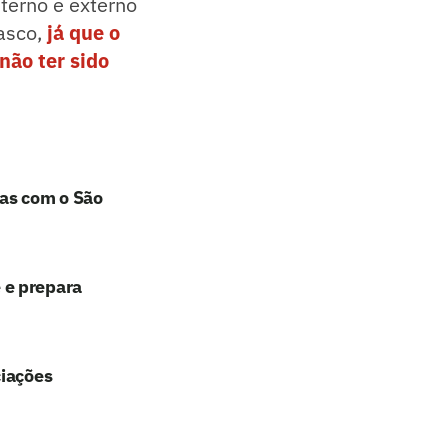
nterno e externo
Vasco,
já que o
não ter sido
has com o São
 e prepara
ciações