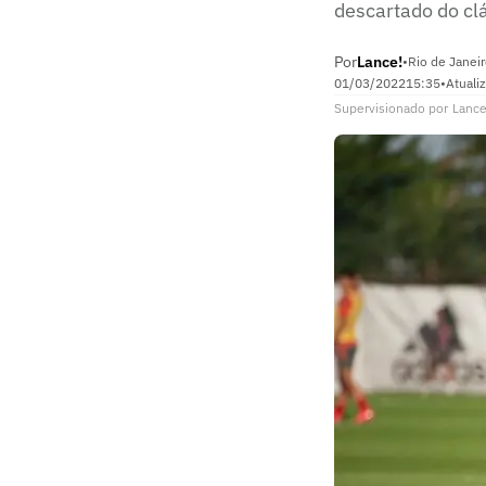
descartado do cl
Por
Lance!
•
Rio de Janeir
01/03/2022
15:35
•
Atuali
Supervisionado
por
Lance