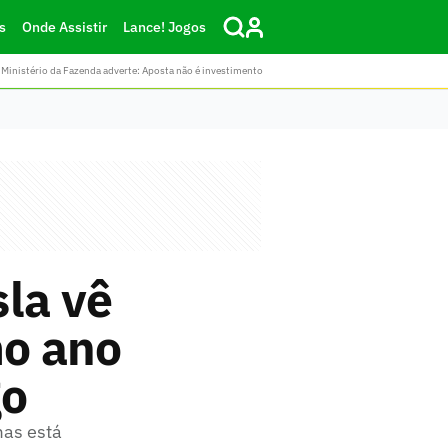
s
Onde Assistir
Lance! Jogos
Ministério da Fazenda adverte: Aposta não é investimento
la vê
mo ano
go
mas está