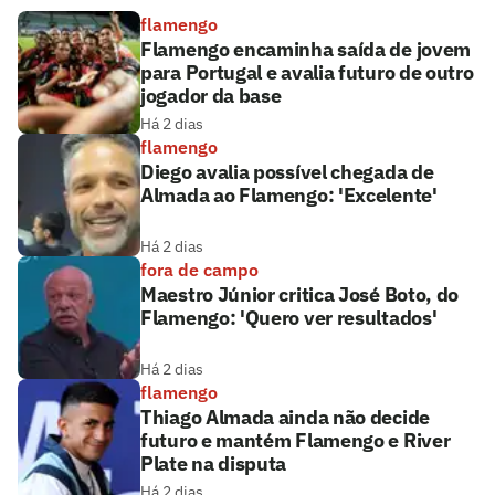
flamengo
Flamengo encaminha saída de jovem
para Portugal e avalia futuro de outro
jogador da base
Há 2 dias
flamengo
Diego avalia possível chegada de
Almada ao Flamengo: 'Excelente'
Há 2 dias
fora de campo
Maestro Júnior critica José Boto, do
Flamengo: 'Quero ver resultados'
Há 2 dias
flamengo
Thiago Almada ainda não decide
futuro e mantém Flamengo e River
Plate na disputa
Há 2 dias