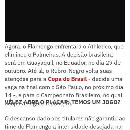
Agora, o Flamengo enfrentará o Athletico, que
eliminou o Palmeiras. A decisão brasileira
será em Guayaquil, no Equador, no dia 29 de
outubro. Até lá, o Rubro-Negro volta suas
atenções para a
Copa do Brasil
- decide uma
vaga na final com o São Paulo, no próximo dia
14 -, e para o Campeonato Brasileiro, no qual
VÉLEZ ABRE O PLACAR: TEMOS UM JOGO?
ocupa a segunda posição.
O descanso dado aos titulares não garantiu ao
time do Flamengo a intensidade desejada na