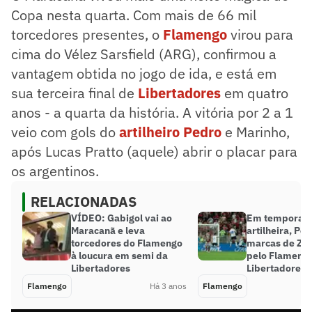
Copa nesta quarta. Com mais de 66 mil
torcedores presentes, o
Flamengo
virou para
cima do Vélez Sarsfield (ARG), confirmou a
vantagem obtida no jogo de ida, e está em
sua terceira final de
Libertadores
em quatro
anos - a quarta da história. A vitória por 2 a 1
veio com gols do
artilheiro Pedro
e Marinho,
após Lucas Pratto (aquele) abrir o placar para
os argentinos.
RELACIONADAS
VÍDEO: Gabigol vai ao
Em temporad
Maracanã e leva
artilheira, Pe
torcedores do Flamengo
marcas de Zic
à loucura em semi da
pelo Flameng
Libertadores
Libertadores
Flamengo
Há 3 anos
Flamengo