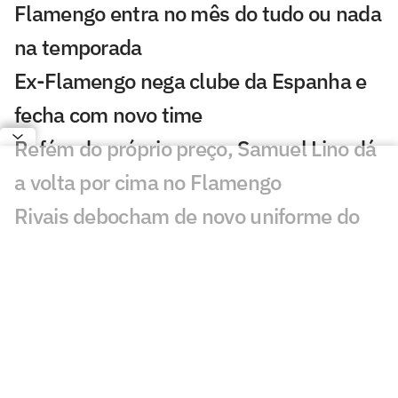
Flamengo entra no mês do tudo ou nada
na temporada
Ex-Flamengo nega clube da Espanha e
fecha com novo time
Refém do próprio preço, Samuel Lino dá
a volta por cima no Flamengo
Rivais debocham de novo uniforme do
Flamengo: 'Fusão'
Adversários na Libertadores, Flamengo
x Cruzeiro tem recorte de 'freguesia'
Supercomputador aponta melhor time
do Brasileirão como 37º do mundo; veja