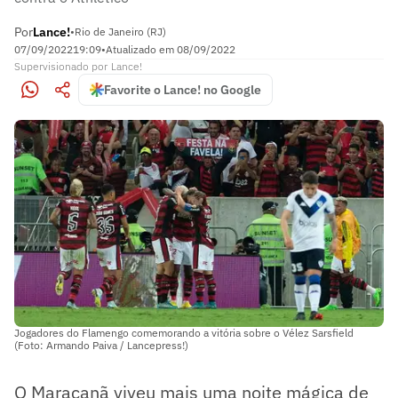
Por
Lance!
•
Rio de Janeiro (RJ)
07/09/2022
19:09
•
Atualizado em
08/09/2022
Supervisionado
por
Lance!
Favorite o Lance! no Google
Jogadores do Flamengo comemorando a vitória sobre o Vélez Sarsfield
(Foto: Armando Paiva / Lancepress!)
O Maracanã viveu mais uma noite mágica de