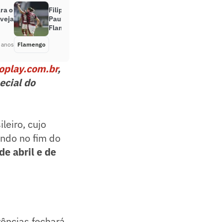
ra o
Filipe Luís se adapta ao jogo de
 veja
Paulo Sousa e lidera números no
Flamengo
 anos
Flamengo
Há 4 anos
oplay.com.br
,
ecial do
leiro, cujo
ndo no fim do
de abril e de
rências fechará