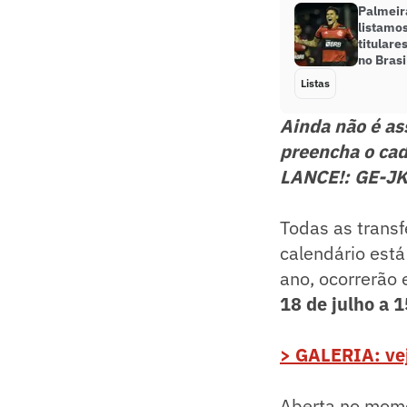
Palmeir
listamo
titulare
no Brasi
Listas
Ainda não é a
preencha o cad
LANCE!: GE-J
Todas as transfe
calendário est
ano, ocorrerão
18 de julho a 
> GALERIA: ve
Aberta no momen