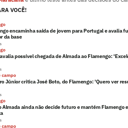
RA VOCÊ!
ngo
go encaminha saída de jovem para Portugal e avalia fu
r da base
s
ngo
avalia possível chegada de Almada ao Flamengo: 'Excel
s
e campo
o Júnior critica José Boto, do Flamengo: 'Quero ver res
s
ngo
o Almada ainda não decide futuro e mantém Flamengo e 
ta
s
e campo