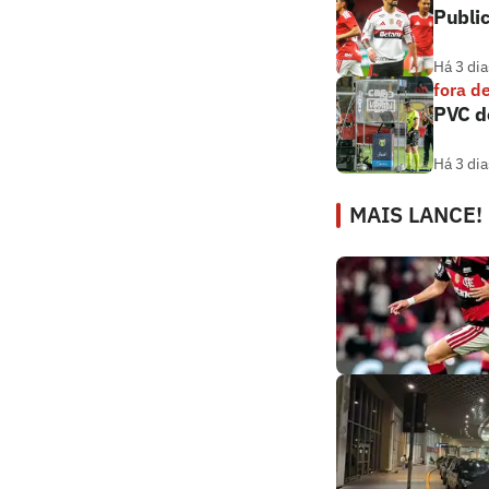
Public
Há 3 dia
fora d
PVC de
Há 3 dia
MAIS LANCE!