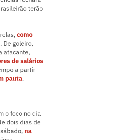
asileirão terão
relas,
como
 De goleiro,
 a atacante,
res de salários
tempo a partir
m pauta
.
m o foco no dia
de dois dias de
o sábado,
na
rioca.