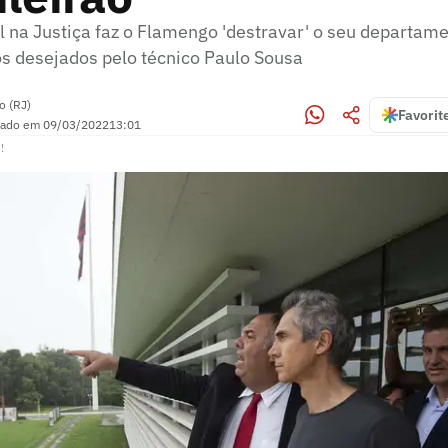
 na Justiça faz o Flamengo 'destravar' o seu departame
os desejados pelo técnico Paulo Sousa
o (RJ)
Favorit
zado em
09/03/2022
13:01
!