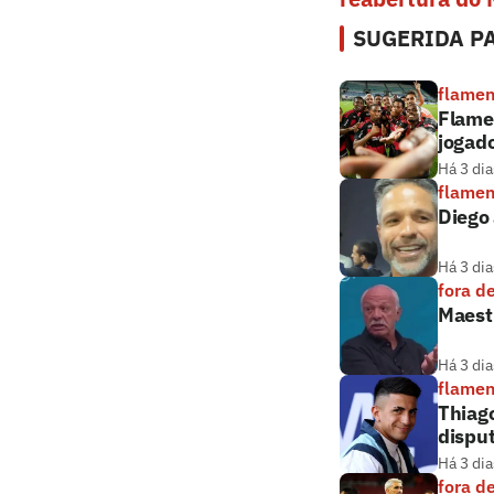
SUGERIDA PA
flame
Flamen
jogado
Há 3 dia
flame
Diego 
Há 3 dia
fora d
Maestr
Há 3 dia
flame
Thiag
dispu
Há 3 dia
fora d