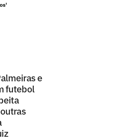
os'
Palmeiras e
 futebol
peita
 outras
a
uiz