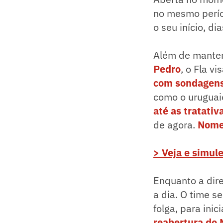
no mesmo períod
o seu início, di
Além de manter 
Pedro
, o Fla v
com sondagens 
como o uruguai
até as tratati
de agora.
Nome
> Veja e simule
Enquanto a dire
a dia. O time s
folga, para ini
reabertura do