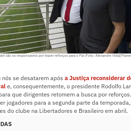
el são os responsáveis por trazer reforços para o Fla (Foto: Alexandre Vidal/Flam
u nós se desatarem após
a Justiça reconsiderar 
al
e, consequentemente, o presidente Rodolfo La
 para que dirigentes retomem a busca por reforços
er jogadores para a segunda parte da temporada, 
es do clube na Libertadores e Brasileiro em abril.
ADAS