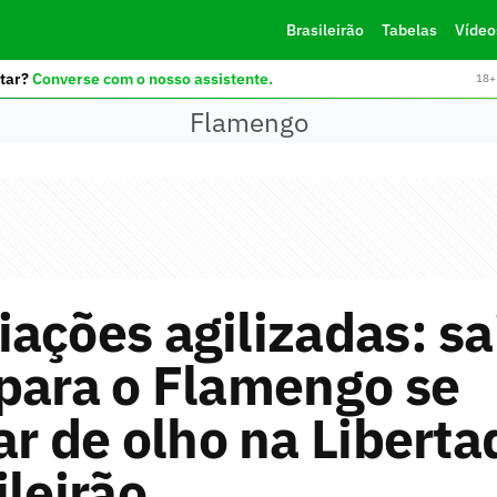
Brasileirão
Tabelas
Vídeo
tar?
Converse com o nosso assistente.
18+ 
Flamengo
ações agilizadas: sa
para o Flamengo se
ar de olho na Liberta
ileirão