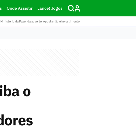
s
Onde Assistir
Lance! Jogos
Ministério da Fazenda adverte: Aposta não é investimento
iba o
dores