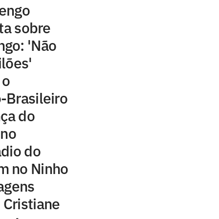
mengo
ta sobre
go: 'Não
lões'
 o
-Brasileiro
nça do
ino
ádio do
m no Ninho
magens
Cristiane