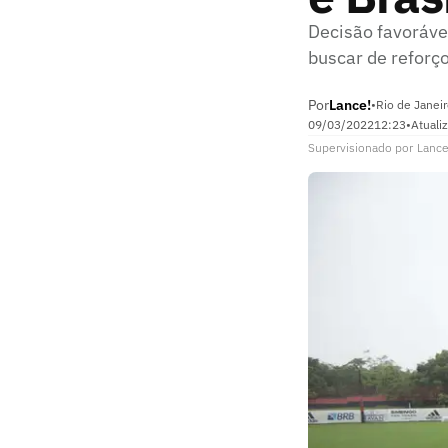
Decisão favorável
buscar de reforç
Por
Lance!
•
Rio de Janeir
09/03/2022
12:23
•
Atuali
Supervisionado
por
Lance