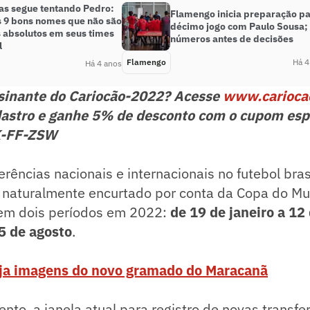
as segue tentando Pedro:
Flamengo inicia preparação pa
s 9 bons nomes que não são
décimo jogo com Paulo Sousa;
s absolutos em seus times
números antes de decisões
l
Flamengo
Há 4
Há 4 anos
ssinante do Cariocão-2022? Acesse
www.carioca
astro e ganhe 5% de desconto com o cupom esp
K-FF-ZSW
rências nacionais e internacionais no futebol brasi
á naturalmente encurtado por conta da Copa do Mu
 em dois períodos em 2022:
de 19 de janeiro a 12 
15 de agosto
.
ja imagens do novo gramado do Maracanã
to, a janela atual para registro de novas transfe