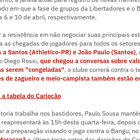
o em que a fase de grupos da Libertadores e o Br
as 6 e 10 de abril, respectivamente.
a resistência em não negociar suas principais est
isa as chegadas de jogadores para todos os setores.
a Santos (Athletico-PR) e João Paulo (Santos)
,
o Diego Rossi,
que chegou a conversas sobre valo
vas serem "congeladas"
, o clube correrá contra o 
s de zagueiro e meio-campista também estão e
 a tabela do Cariocão
toria trabalha nos bastidores, Paulo Sousa manté
e reapresentará às 15h desta quarta-feira, depois 
ciar a preparação visando o jogo contra o Bangu, n
 Maracanã
e último teste antes das decisões do Ca