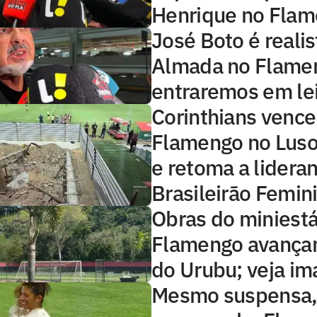
Henrique no Fla
José Boto é realis
Almada no Flamen
entraremos em lei
Corinthians vence
Flamengo no Luso
e retoma a lidera
Brasileirão Femin
Obras do miniest
Flamengo avança
do Urubu; veja i
Mesmo suspensa, 