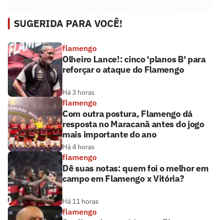
SUGERIDA PARA VOCÊ!
flamengo
Olheiro Lance!: cinco 'planos B' para
reforçar o ataque do Flamengo
Há 3 horas
flamengo
Com outra postura, Flamengo dá
resposta no Maracanã antes do jogo
mais importante do ano
Há 4 horas
flamengo
Dê suas notas: quem foi o melhor em
campo em Flamengo x Vitória?
Há 11 horas
flamengo