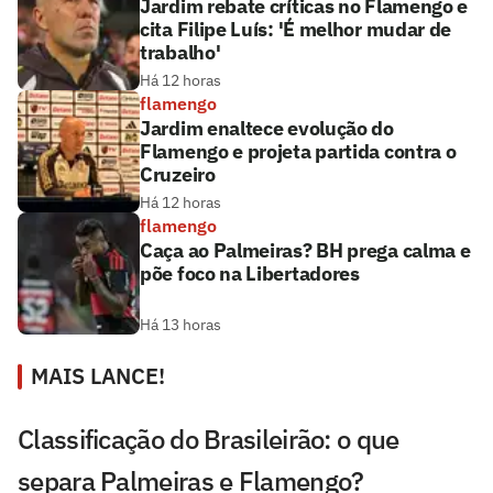
Jardim rebate críticas no Flamengo e
cita Filipe Luís: 'É melhor mudar de
trabalho'
Há 12 horas
flamengo
Jardim enaltece evolução do
Flamengo e projeta partida contra o
Cruzeiro
Há 12 horas
flamengo
Caça ao Palmeiras? BH prega calma e
põe foco na Libertadores
Há 13 horas
MAIS LANCE!
Classificação do Brasileirão: o que
separa Palmeiras e Flamengo?