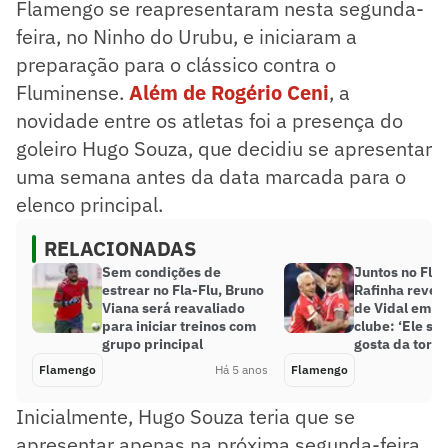
Flamengo se reapresentaram nesta segunda-
feira, no Ninho do Urubu, e iniciaram a
preparação para o clássico contra o
Fluminense.
Além de Rogério Ceni
, a
novidade entre os atletas foi a presença do
goleiro Hugo Souza, que decidiu se apresentar
uma semana antes da data marcada para o
elenco principal.
RELACIONADAS
Sem condições de
Juntos no Fl
estrear no Fla-Flu, Bruno
Rafinha revel
Viana será reavaliado
de Vidal em jo
para iniciar treinos com
clube: ‘Ele se 
grupo principal
gosta da torci
Flamengo
Há 5 anos
Flamengo
Inicialmente, Hugo Souza teria que se
apresentar apenas na próxima segunda-feira,