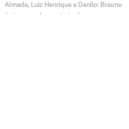
Almada, Luiz Henrique e Danilo: Braune
é sincero sobre negociações
Gávea ou Núñez? Os bastidores da
novela de Thiago Almada entre
Flamengo e River
Clima, show e amistosos retardaram
evolução do gramado do Maracanã
Flamengo encaminha saída de jovem
para Portugal e avalia futuro de outro
jogador da base
Diego avalia possível chegada de
Almada ao Flamengo: 'Excelente'