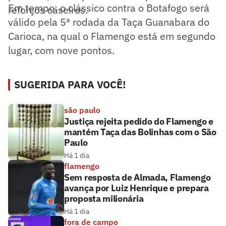
Em tempo: o clássico contra o Botafogo será
reforços caseiros.
válido pela 5ª rodada da Taça Guanabara do
Carioca, na qual o Flamengo está em segundo
lugar, com nove pontos.
SUGERIDA PARA VOCÊ!
são paulo
Justiça rejeita pedido do Flamengo e
mantém Taça das Bolinhas com o São
Paulo
Há 1 dia
flamengo
Sem resposta de Almada, Flamengo
avança por Luiz Henrique e prepara
proposta milionária
Há 1 dia
fora de campo