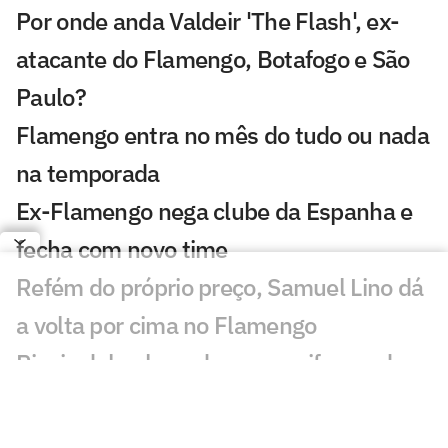
Por onde anda Valdeir 'The Flash', ex-
atacante do Flamengo, Botafogo e São
Paulo?
Flamengo entra no mês do tudo ou nada
na temporada
Ex-Flamengo nega clube da Espanha e
fecha com novo time
Refém do próprio preço, Samuel Lino dá
a volta por cima no Flamengo
Rivais debocham de novo uniforme do
Flamengo: 'Fusão'
Adversários na Libertadores, Flamengo