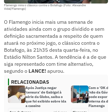
Flamengo mira o clássico contra o Botafogo (Foto: Alexandre
Vidal/Flamengo)
O Flamengo inicia mais uma semana de
atividades ainda com o grupo dividido e sem
definição sacramentada a respeito de quem
atuará no próximo jogo, o clássico contra o
Botafogo, às 21h35 desta quarta-feira, no
Estádio Nilton Santos. A tendência é a de que
siga representado com time alternativo,
segundo o
LANCE!
apurou.
RELACIONADAS
Após Justiça negar
Com o ‘OK do 
‘censura’ de Gabigol à
‘não da Gávea’
série da Globo, saiba o
pode expor di
que foi exibido sobre ida
interna da dir
a cassino
Flamengo