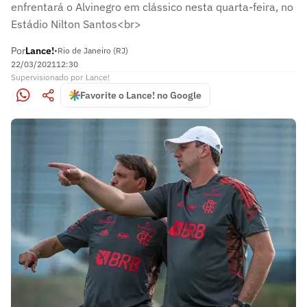
enfrentará o Alvinegro em clássico nesta quarta-feira, no
Estádio Nilton Santos<br>
Por
Lance!
•
Rio de Janeiro (RJ)
22/03/2021
12:30
Supervisionado
por
Lance!
Favorite o Lance! no Google