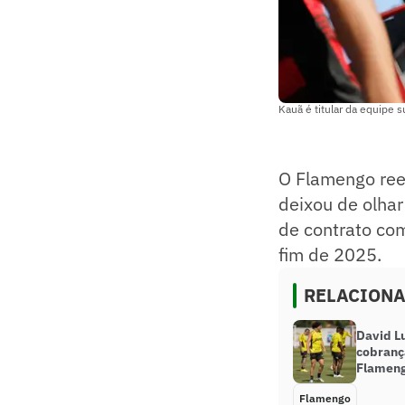
Kauã é titular da equipe
O Flamengo ree
deixou de olhar
de contrato com
fim de 2025.
RELACION
David Lu
cobrança
Flameng
Flamengo