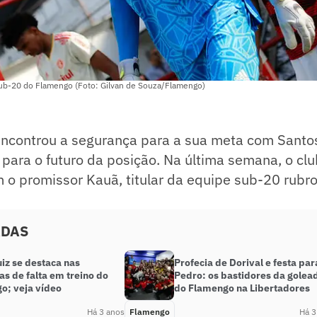
 sub-20 do Flamengo (Foto: Gilvan de Souza/Flamengo)
ncontrou a segurança para a sua meta com Santo
 para o futuro da posição. Na última semana, o cl
 o promissor Kauã, titular da equipe sub-20 rubro
ADAS
iz se destaca nas
Profecia de Dorival e festa par
s de falta em treino do
Pedro: os bastidores da golea
o; veja vídeo
do Flamengo na Libertadores
Há 3 anos
Flamengo
Há 3