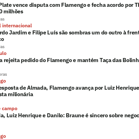
Plate vence disputa com Flamengo e fecha acordo por 
0 milhões
ras
l internacional
do Jardim e Filipe Luís são sombras um do outro à fre
co
ras
ulo
a rejeita pedido do Flamengo e mantém Taça das Bolin
oras
ngo
esposta de Almada, Flamengo avança por Luiz Henrique
ta milionária
e campo
, Luiz Henrique e Danilo: Braune é sincero sobre nego
ngo