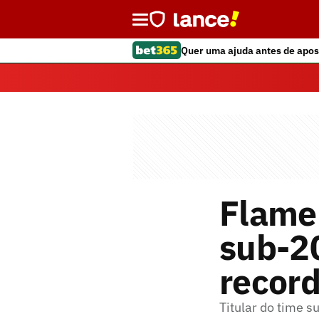
Quer uma ajuda antes de apos
Flame
sub-20
recor
Titular do time 