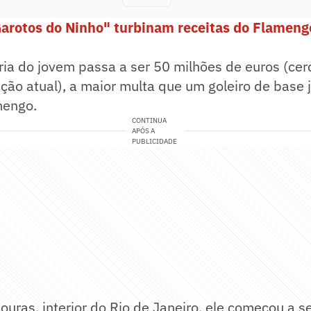
arotos do Ninho" turbinam receitas do Flameng
ria do jovem passa a ser 50 milhões de euros (ce
ção atual), a maior multa que um goleiro de base 
mengo.
CONTINUA
APÓS A
PUBLICIDADE
ouras, interior do Rio de Janeiro, ele começou a s