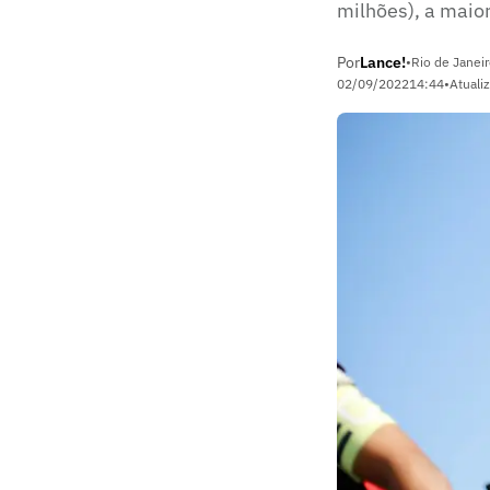
milhões), a maior
Por
Lance!
•
Rio de Janeir
02/09/2022
14:44
•
Atuali