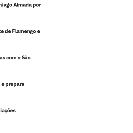
Thiago Almada por
nte de Flamengo e
has com o São
 e prepara
ciações