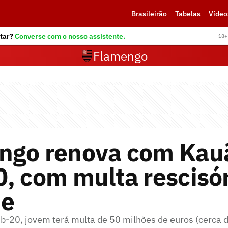
Brasileirão
Tabelas
Vídeo
tar?
Converse com o nosso assistente.
18+ 
Flamengo
ngo renova com Kauã
, com multa rescisó
de
sub-20, jovem terá multa de 50 milhões de euros (cerca