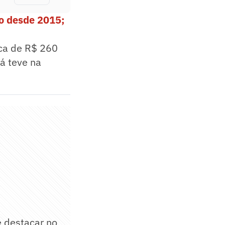
o desde 2015;
rca de R$ 260
já teve na
e destacar no