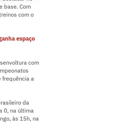
de base. Com
treinos com o
 ganha espaço
senvoltura com
campeonatos
 frequência a
asileiro da
a 0, na última
ngo, às 15h, na