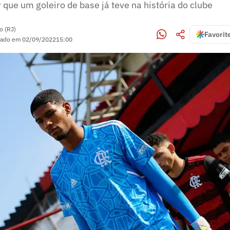
 que um goleiro de base já teve na história do clube
o (RJ)
Favorit
zado em
02/09/2022
15:00