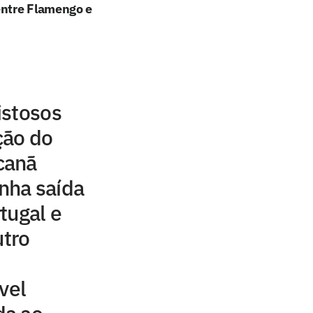
entre Flamengo e
istosos
ção do
canã
nha saída
tugal e
utro
vel