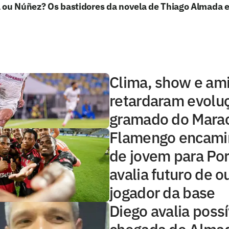
 ou Núñez? Os bastidores da novela de Thiago Almada 
Clima, show e am
retardaram evolu
gramado do Mara
Flamengo encami
de jovem para Por
avalia futuro de o
jogador da base
Diego avalia possí