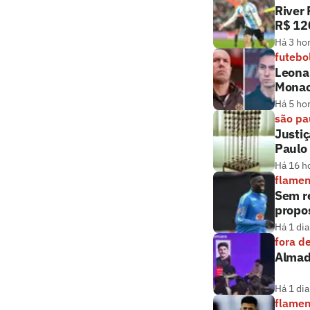
River 
R$ 12
Há 3 ho
futebo
Leonar
Mona
Há 5 ho
são pa
Justiç
Paulo
Há 16 h
flame
Sem r
propos
Há 1 dia
fora d
Almada
Há 1 dia
flame