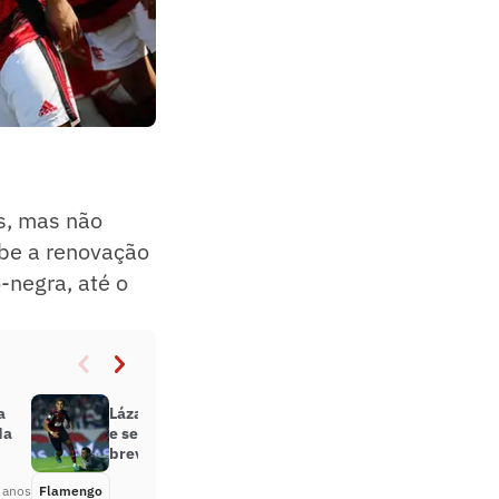
s, mas não
ube a renovação
-negra, até o
a
Lázaro exalta trajetória de 12 anos
da
e se despede do Flamengo: ‘Até
breve’
 anos
Flamengo
Há 3 anos