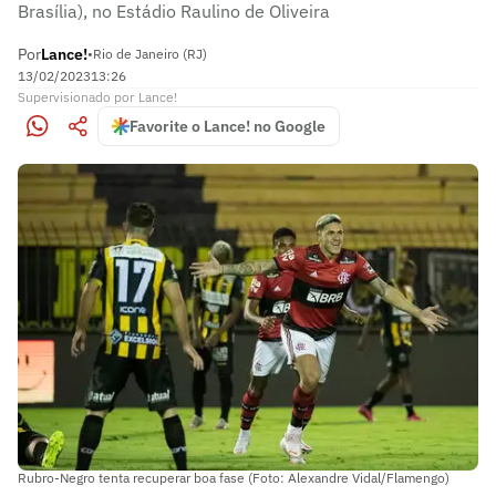
Brasília), no Estádio Raulino de Oliveira
Por
Lance!
•
Rio de Janeiro (RJ)
13/02/2023
13:26
Supervisionado
por
Lance!
Favorite o Lance! no Google
Rubro-Negro tenta recuperar boa fase (Foto: Alexandre Vidal/Flamengo)