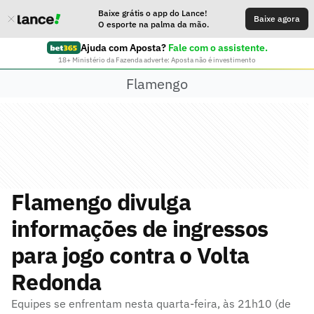
Baixe grátis o app do Lance!
Baixe agora
O esporte na palma da mão.
Ajuda com Aposta?
Fale com o assistente.
18+ Ministério da Fazenda adverte: Aposta não é investimento
Flamengo
Flamengo divulga
informações de ingressos
para jogo contra o Volta
Redonda
Equipes se enfrentam nesta quarta-feira, às 21h10 (de