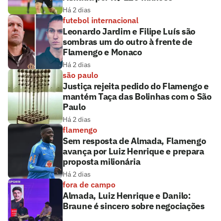
Há 2 dias
futebol internacional
Leonardo Jardim e Filipe Luís são
sombras um do outro à frente de
Flamengo e Monaco
Há 2 dias
são paulo
Justiça rejeita pedido do Flamengo e
mantém Taça das Bolinhas com o São
Paulo
Há 2 dias
flamengo
Sem resposta de Almada, Flamengo
avança por Luiz Henrique e prepara
proposta milionária
Há 2 dias
fora de campo
Almada, Luiz Henrique e Danilo:
Braune é sincero sobre negociações