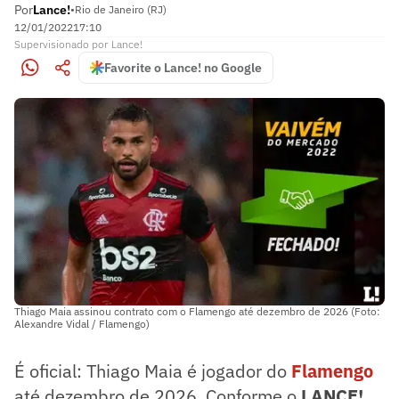
Por
Lance!
•
Rio de Janeiro (RJ)
12/01/2022
17:10
Supervisionado
por
Lance!
Favorite o Lance! no Google
Thiago Maia assinou contrato com o Flamengo até dezembro de 2026 (Foto:
Alexandre Vidal / Flamengo)
É oficial: Thiago Maia é jogador do
Flamengo
até dezembro de 2026. Conforme o
LANCE!