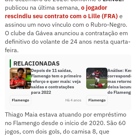
publicou na última semana,
o jogador
rescindiu seu contrato com o Lille (FRA)
e
assinou um novo vínculo com o Rubro-Negro.
O clube da Gávea anunciou a contratação em
definitivo do volante de 24 anos nesta quarta-
feira.
RELACIONADAS
Depois de 11 saídas,
Análise: Kene
Flamengo tem o primeiro
correspondeu
reforço e quer mais: veja
mas retorno a
saídas e contratações
deixa lacuna 
para 2022
do Flamengo
Flamengo
Há 4 anos
Flamengo
Thiago Maia estava atuando por empréstimo
no Flamengo desde o início de 2020. São 60
jogos, com dois gols, do camisa 8, que