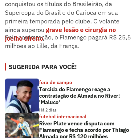
conquistou os títulos do Brasileirão, da
Supercopa do Brasil e do Carioca em sua
primeira temporada pelo clube. O volante
ainda superou
grave lesão e cirurgia no
Pela contratação, o Flamengo pagará R$ 25,5
joelho direito
.
milhões ao Lille, da França.
SUGERIDA PARA VOCÊ!
fora de campo
Torcida do Flamengo reage a
contratação de Almada no River:
'Maluco'
Há 2 dias
futebol internacional
River Plate vence disputa com
Flamengo e fecha acordo por Thiago
Almada por R$ 120 milhões