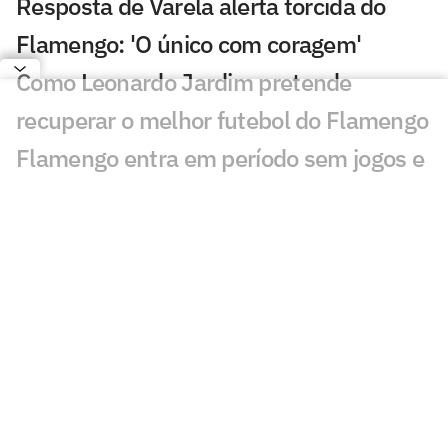
Resposta de Varela alerta torcida do
Flamengo: 'O único com coragem'
Como Leonardo Jardim pretende
recuperar o melhor futebol do Flamengo
Flamengo entra em período sem jogos e
mira recuperação no Brasileirão
Flamengo recebe dia de folga após
empate com o Internacional; veja a
programação
Chances de título do Palmeiras
disparam em relação ao Flamengo no
Brasileirão