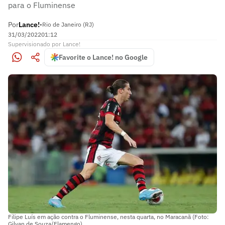
para o Fluminense
Por
Lance!
•
Rio de Janeiro (RJ)
31/03/2022
01:12
Supervisionado
por
Lance!
Favorite o Lance! no Google
Filipe Luís em ação contra o Fluminense, nesta quarta, no Maracanã (Foto:
Gilvan de Souza/Flamengo)