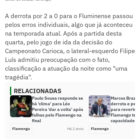
A derrota por 2 a 0 para o Fluminense passou
pelos erros individuais, algo que já aconteceu
na temporada atual. Após a partida desta
quarta, pelo jogo de ida da decisão do
Campeonato Carioca, o lateral-esquerdo Filipe
Luís admitiu preocupação com o fato,
classificação a atuação da noite como "uma
tragédia".
RELACIONADAS
Paulo Sousa responde se
Marcos Braz l
há ‘clima’ para Léo
derrota e ped
Pereira ‘dar a volta’ após
para reverter:
falhas pelo Flamengo na
Flamengo tem 
final
capacidade pa
Flamengo
Há 2 anos
Flamengo