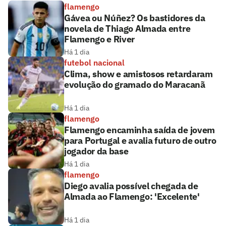
flamengo
Gávea ou Núñez? Os bastidores da
novela de Thiago Almada entre
Flamengo e River
Há 1 dia
futebol nacional
Clima, show e amistosos retardaram
evolução do gramado do Maracanã
Há 1 dia
flamengo
Flamengo encaminha saída de jovem
para Portugal e avalia futuro de outro
jogador da base
Há 1 dia
flamengo
Diego avalia possível chegada de
Almada ao Flamengo: 'Excelente'
Há 1 dia