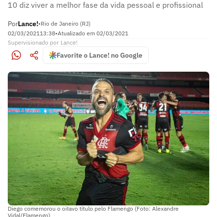
10 diz viver a melhor fase da vida pessoal e profissional
Por
Lance!
•
Rio de Janeiro (RJ)
02/03/2021
13:38
•
Atualizado em
02/03/2021
Supervisionado
por
Lance!
Favorite o Lance! no Google
Diego comemorou o oitavo título pelo Flamengo (Foto: Alexandre
Vidal/Flamengo)