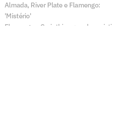
Almada, River Plate e Flamengo:
'Mistério'
Flamengo x Corinthians: onde assistir,
horário e prováveis escalações do duelo
pelo Brasileirão Feminino
AO VIVO: Acompanhe a coletiva de
Lucas Paquetá, meia do Flamengo
Flamengo x Corinthians: duelo coloca
vaga no mata-mata e liderança em jogo
no Brasileirão Feminino
Felipe Melo analisa novo embate entre
Flamengo e Palmeiras: 'Estratégia'