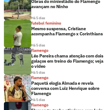
Obras do miniestádio do Flamengo
avançam no Ninho
Há 5 dias
futebol feminino
Mesmo suspensa, Cristiane
acompanha Flamengo x Corinthians
Há 5 dias
flamengo
Léo Pereira chama atenção com dois
golaços em treino do Flamengo; veja
o vídeo
Há 5 dias
flamengo
Paquetá elogia Almada e revela
conversa com Luiz Henrique sobre
Flamengo
Há 5 dias
flamengo