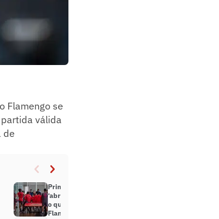
, o Flamengo se
partida válida
a de
Primeira vez de Paulo Sousa,
‘abraço’ a Pedro, gramado e mais:
o que ficar de olho em Bangu x
Flamengo