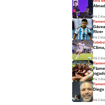
fora d
Almada
Há 2 dia
flame
Gávea
River
Há 2 dia
futebo
Clima
Há 2 dia
flame
Flamen
jogado
Há 3 dia
flame
Diego 
Há 3 dia