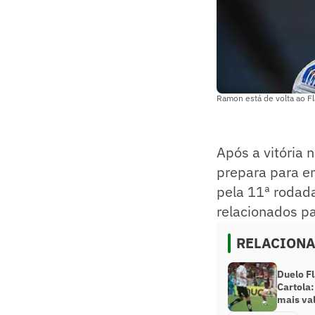
Ramon está de volta ao F
Após a vitória 
prepara para en
pela 11ª rodad
relacionados pa
RELACION
Duelo Fl
Cartola:
mais va