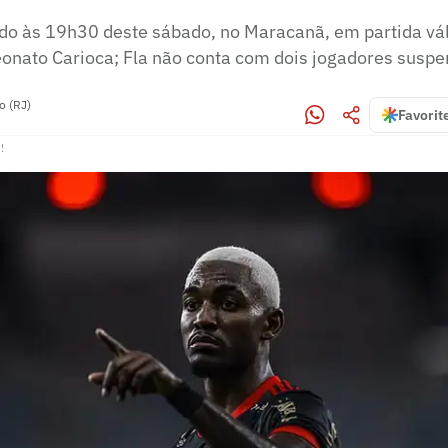
ado às 19h30 deste sábado, no Maracanã, em partida vál
nato Carioca; Fla não conta com dois jogadores susp
o (RJ)
Favorit
!