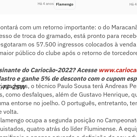
Há 4 anos
Flamengo
Há 4
contará com um retorno importante: o do Maracanã
sso de troca do gramado, está pronto para recebe
esgotaram os 57.500 ingressos colocados à venda
maior público do clube após o retorno de torcedor
ssinante do Cariocão-2022? Acesse
www.carioca
astro e ganhe 5% de desconto com o cupom esp
jogadores, o técnico Paulo Sousa terá Andreas Per
K-FF-ZSW
s, como desfalques, além de Gustavo Henrique, q
ma entorse no joelho. O português, entretanto, te
 volta.
Flamengo ocupa a segunda posição no Campeonat
istados, quatro atrás do líder Fluminense. A equi