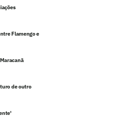
ciações
entre Flamengo e
o Maracanã
turo de outro
ente'