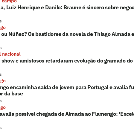
e campo
, Luiz Henrique e Danilo: Braune é sincero sobre nego
s
ngo
 ou Núñez? Os bastidores da novela de Thiago Almada 
s
l nacional
, show e amistosos retardaram evolução do gramado d
s
ngo
go encaminha saída de jovem para Portugal e avalia fu
r da base
s
ngo
avalia possível chegada de Almada ao Flamengo: 'Excel
s