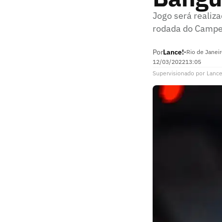
Jogo será realiz
rodada do Campeo
Por
Lance!
•
Rio de Janeir
12/03/2022
13:05
Supervisionado
por
Lance