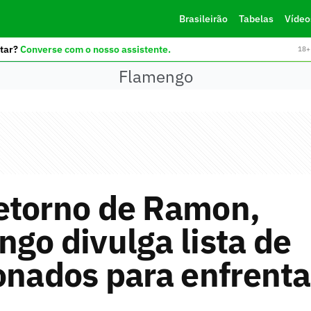
Brasileirão
Tabelas
Vídeo
tar?
Converse com o nosso assistente.
18+ 
Flamengo
etorno de Ramon,
go divulga lista de
onados para enfrenta
u