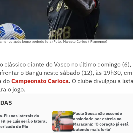
lamengo após longo período fora (Foto: Marcelo Cortes / Flamengo)
no clássico diante do Vasco no último domingo (6)
frentar o Bangu neste sábado (12), às 19h30, em 
a do
Campeonato Carioca
.
O clube divulgou a list
ra o jogo.
ADAS
Paulo Sousa não esconde
a-Flu nas laterais do
ansiedade por estreia no
 Filipe Luís será o lateral
Maracanã: ‘O coração já está
lorizado do Rio
batendo mais forte’