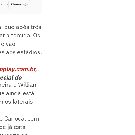
 anos
Flamengo
Há 4 anos
, que após três
r a torcida. Os
 e vão
es aos estádios.
oplay.com.br
,
ecial do
eira e Willian
ue ainda está
m os laterais
o Carioca, com
pe já está