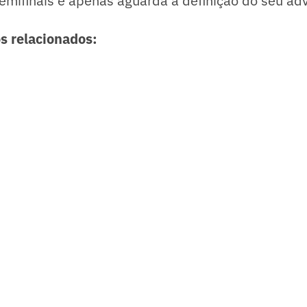
emifinais e apenas aguarda a definição do seu ad
os relacionados: