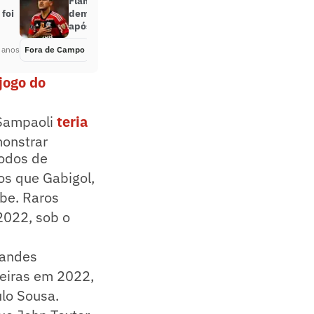
Flamengo: famosos cobram
foi
demissão de preparador físico
após agressão a Pedro
 anos
Fora de Campo
Há 3 anos
jogo do
 Sampaoli
teria
monstrar
íodos de
os que Gabigol,
ube. Raros
2022, sob o
randes
eiras em 2022,
ulo Sousa.