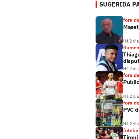
SUGERIDA PA
fora d
Maestr
Há 2 dia
flame
Thiag
dispu
Há 2 dia
fora d
Public
Há 2 dia
fora d
PVC de
Há 2 dia
futebo
Tironi