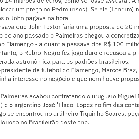
o 14 milhões de euros, como se fosse assustar. A
olocar um preço no Pedro (risos). Se ele (Landim
os o John pagava na hora.
nsava que John Textor faria uma proposta de 20 m
o do ano passado o Palmeiras chegou a concretiza
ao Flamengo - a quantia passava dos R$ 100 milh
tanto, o Rubro-Negro fez jogo duro e recusou a p
erada astronômica para os padrões brasileiros.
-presidente de futebol do Flamengo, Marcos Braz,
inha interesse no negócio e que nem houve propos
Palmeiras acabou contratando o uruguaio Miguel M
) e o argentino José 'Flaco' Lopez no fim das con
go se encontrou no artilheiro Tiquinho Soares, pe
rioso no Brasileirão deste ano.