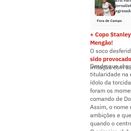
Eric Far
jornalis
agressã
Fora de Campo
+ Copo Stanley
Mengão!
O soco desferid
sido provocado
Desde que cheg
irritação com a
titularidade na
ídolo da torcid
foram os momen
comando de Dori
Assim, o nome 
ambições e que
quando o centro