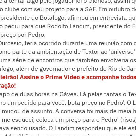
e a tentar algo pelo jogador foi o Glorioso, assim 
 clube com seu projeto para a SAF. Em outubro d
 presidente do Botafogo, afirmou em entrevista q
o pediu para que Rodolfo Landim, presidente do 
 preço por Pedro.
a Durcesio, teria ocorrido durante uma reunião com
mo parte da ambientação de Textor ao 'universo' 
m uma série de encontros que também envolveria o
fogo, além de governador e prefeito do Rio de Jan
ileirão! Assine o Prime Video e acompanhe todos
ração!
po de duas horas na Gávea. Lá pelas tantas o Tex
ho um pedido para você, bota preço no Pedro'. O 
mudou de assunto. A conversa foi mais de meia ho
 me esqueci, coloca um preço para o Pedro' (risos
tava sendo usado. O Landim respondeu que ele e