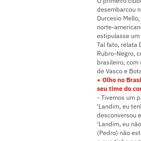
O primeiro club
desembarcou no
Durcesio Mello,
norte-american
estipulasse um
Tal fato, relat
Rubro-Negro, co
brasileiro, co
de Vasco e Bota
+ Olho no Bras
seu time do co
- Tivemos um pa
'Landim, eu ten
desconversou e 
'Landim, eu não
(Pedro) não es