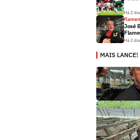
Há 2 dia
flame
José B
Flame
Há 2 dia
MAIS LANCE!