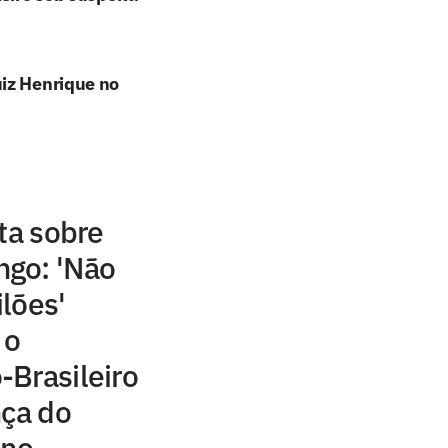
uiz Henrique no
ta sobre
go: 'Não
lões'
 o
-Brasileiro
nça do
ino