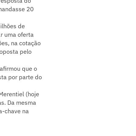
 resposta do
) mandasse 20
ilhões de
r uma oferta
ões, na cotação
roposta pelo
 afirmou que o
ta por parte do
erentiel (hoje
tas. Da mesma
ça-chave na