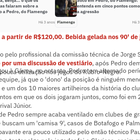
ia, Benja… o que os
Soco em Pedro, do Flamengo:
tas falaram sobre a
entenda em cinco pontos como 
o a Pedro, do Flamengo
a agressão
Há 3 anos
Flamengo
Há 3
 a partir de R$120,00. Bebida gelada nos 90' de 
o pelo profissional da comissão técnica de Jorge
 por uma discussão de vestiário
, após Pedro de
ou à Gávea, no entanto, Pedro tem alternado per
 pouca utilização nos jogos do Rubro-Negro.
 equipe, já que o 'dono' da posição é ninguém men
a e um dos 10 maiores artilheiros da história do cl
tos em que os dois jogaram juntos, como foi em 
val Júnior.
de Pedro sempre acaba ventilado em clubes de g
 buscam um 'camisa 9', casos de Botafogo e Palm
avante era pouco utilizado pelo então técnico Pa