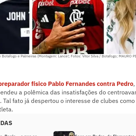
de Botafogo e Palmeiras (Montagem: Lance!; Fotos: Vitor Silva / Botafogo; MAURO 
preparador físico Pablo Fernandes contra Pedro
,
cendeu a polêmica das insatisfações do centroava
. Tal fato já despertou o interesse de clubes com
leta.
ADAS