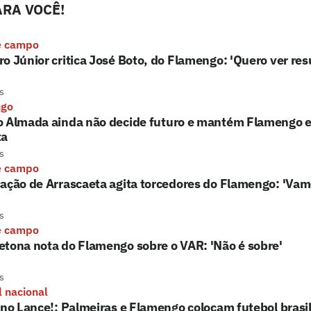
RA VOCÊ!
e campo
o Júnior critica José Boto, do Flamengo: 'Quero ver res
s
ngo
o Almada ainda não decide futuro e mantém Flamengo e 
ta
s
e campo
ação de Arrascaeta agita torcedores do Flamengo: 'Vam
s
e campo
tona nota do Flamengo sobre o VAR: 'Não é sobre'
s
l nacional
 no Lance!: Palmeiras e Flamengo colocam futebol brasil