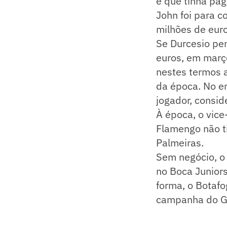
e que tinha pag
John foi para c
milhões de eur
Se Durcesio pe
euros, em març
nestes termos 
da época. No en
jogador, consid
À época, o vice
Flamengo não t
Palmeiras.
Sem negócio, o 
no Boca Juniors
forma, o Botafo
campanha do Glo