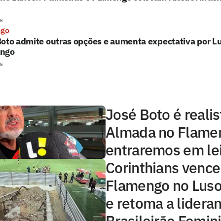
s
ngo
oto admite outras opções e aumenta expectativa por L
ngo
s
José Boto é realis
Almada no Flamen
entraremos em lei
Corinthians vence
Flamengo no Luso
e retoma a lidera
Brasileirão Femin