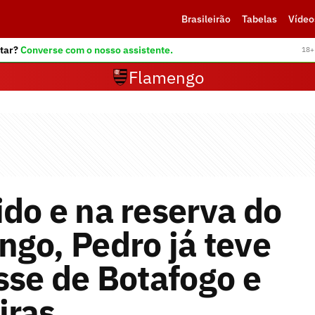
Brasileirão
Tabelas
Vídeo
tar?
Converse com o nosso assistente.
18+ 
Flamengo
do e na reserva do
go, Pedro já teve
sse de Botafogo e
iras