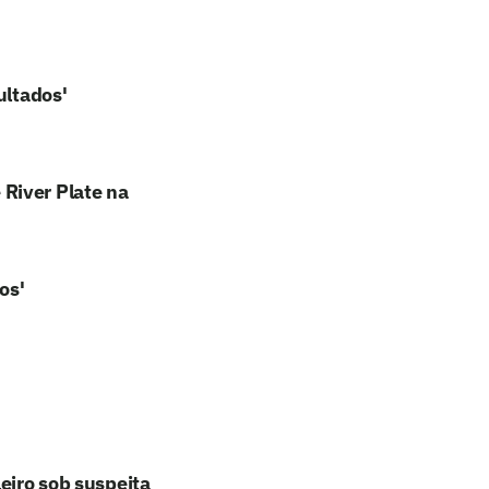
ultados'
River Plate na
os'
eiro sob suspeita