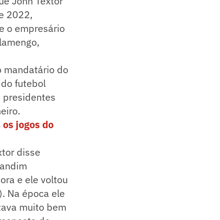
que John Textor
e 2022,
ue o empresário
Flamengo,
 o mandatário do
do futebol
s presidentes
eiro.
 os jogos do
tor disse
Landim
ra e ele voltou
). Na época ele
stava muito bem