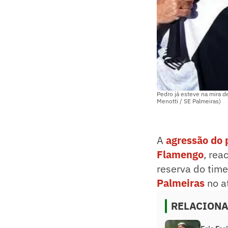
Pedro já esteve na mira 
Menotti / SE Palmeiras)
A
agressão do 
Flamengo
, rea
reserva do time
Palmeiras
no at
RELACION