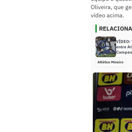
Oliveira, que g
vídeo acima.
RELACION
VÍDEO: V
entre At
Campeon
Atlético Mineiro