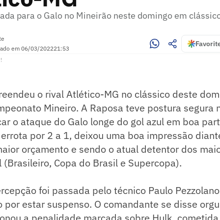
tada para o Galo no Mineirão neste domingo em clássic
te
Favorit
zado em
06/03/2022
21:53
!
reendeu o rival Atlético-MG no clássico deste dom
mpeonato Mineiro. A Raposa teve postura segura n
ar o ataque do Galo longe do gol azul em boa part
rrota por 2 a 1, deixou uma boa impressão dian
aior orçamento e sendo o atual detentor dos maio
l (Brasileiro, Copa do Brasil e Supercopa).
cepção foi passada pelo técnico Paulo Pezzolano
 por estar suspenso. O comandante se disse orgu
ionou a penalidade marcada sobre Hulk, cometida