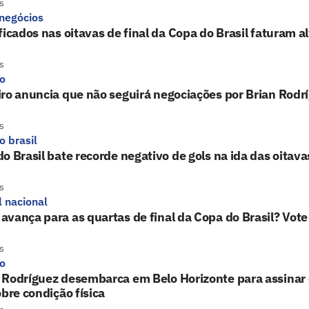
s
 negócios
ficados nas oitavas de final da Copa do Brasil faturam a
s
ro
ro anuncia que não seguirá negociações por Brian Rodr
s
o brasil
o Brasil bate recorde negativo de gols na ida das oitavas
s
l nacional
vança para as quartas de final da Copa do Brasil? Vote
s
ro
 Rodríguez desembarca em Belo Horizonte para assinar 
obre condição física