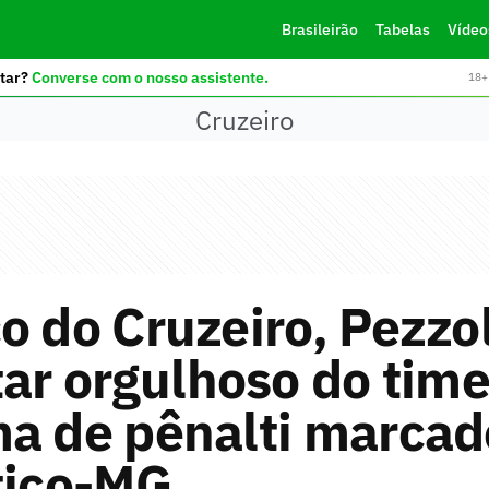
Brasileirão
Tabelas
Vídeo
tar?
Converse com o nosso assistente.
18+ 
Cruzeiro
o do Cruzeiro, Pezzo
tar orgulhoso do time
a de pênalti marcad
tico-MG