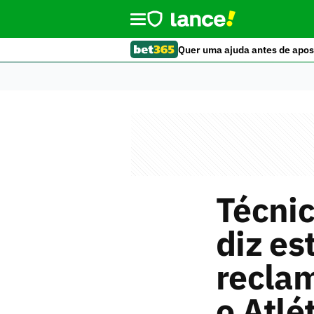
Quer uma ajuda antes de apos
Técnic
diz es
reclam
o Atlé