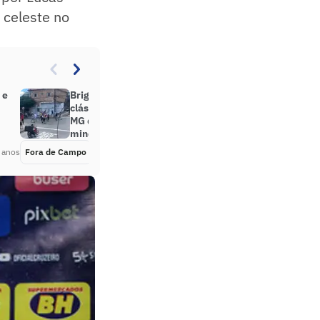
 celeste no
 e
Briga de torcedores antes do
clássico entre Cruzeiro e Atlético-
MG deixa baleados na capital
mineira
 anos
Fora de Campo
Há 4 anos