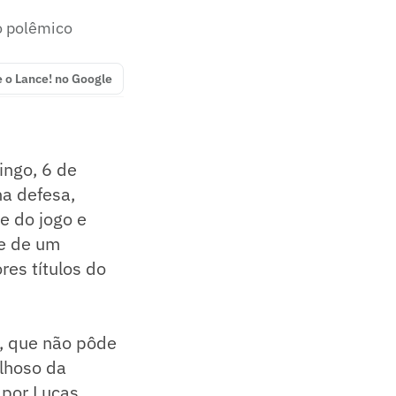
o polêmico
e o Lance! no Google
ingo, 6 de
a defesa,
e do jogo e
te de um
res títulos do
, que não pôde
lhoso da
 por Lucas