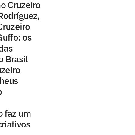
no Cruzeiro
Rodríguez,
Cruzeiro
Guffo: os
 das
o Brasil
zeiro
heus
o
o faz um
riativos