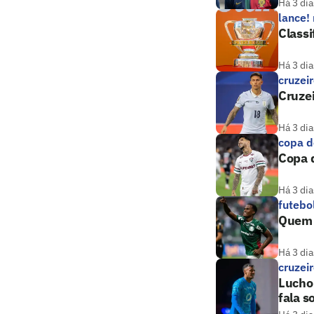
Há 3 dia
lance!
Classi
Há 3 dia
cruzei
Cruzei
Há 3 dia
copa d
Copa d
Há 3 dia
futebo
Quem a
Há 3 dia
cruzei
Lucho
fala s