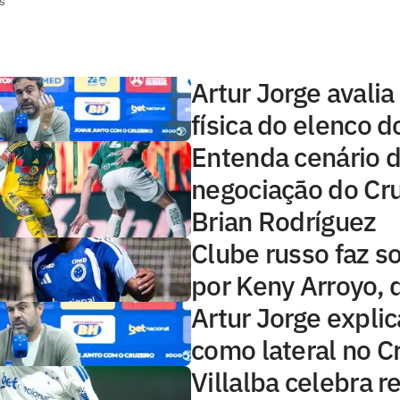
s
Artur Jorge avalia
física do elenco d
Entenda cenário 
negociação do Cru
Brian Rodríguez
Clube russo faz 
por Keny Arroyo, 
Artur Jorge explic
como lateral no C
Villalba celebra r