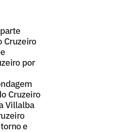
 parte
o Cruzeiro
de
zeiro por
sondagem
do Cruzeiro
a Villalba
ruzeiro
etorno e