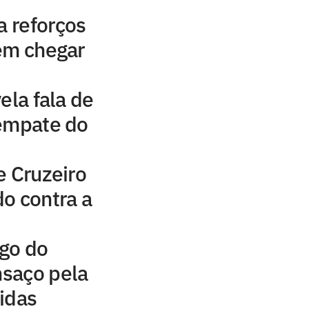
a reforços
em chegar
ela fala de
 empate do
e Cruzeiro
o contra a
ogo do
nsaço pela
idas