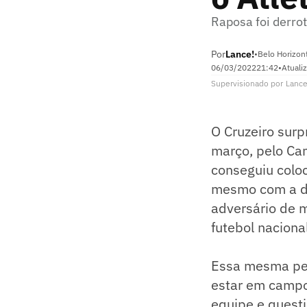
Raposa foi derro
Por
Lance!
•
Belo Horizon
06/03/2022
21:42
•
Atuali
Supervisionado
por
Lance
O Cruzeiro surp
março, pelo Ca
conseguiu coloc
mesmo com a de
adversário de m
futebol naciona
Essa mesma per
estar em campo
equipe e quest