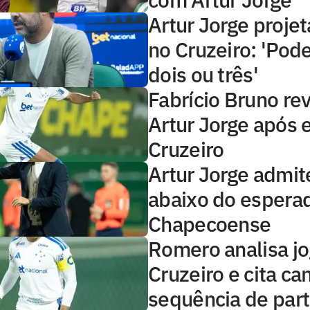
Artur Jorge projet
no Cruzeiro: 'Pod
dois ou três'
Fabrício Bruno rev
Artur Jorge após
Cruzeiro
Artur Jorge admit
abaixo do esperad
Chapecoense
Romero analisa j
Cruzeiro e cita ca
sequência de part