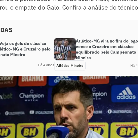
erou o empate do Galo. Confira a análise do técnico
ADAS
Atlético-MG vira no fim do jogo
eja os gols do clássico
vence o Cruzeiro em clássico
lético-MG e Cruzeiro pelo
equilibrado pelo Campeonato
ato Mineiro
Mineiro
Há 4 anos
Atlético Mineiro
Há 4