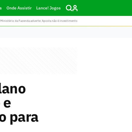
s
Onde Assistir
Lance! Jogos
Ministério da Fazenda adverte: Aposta não é investimento
lano
 e
o para