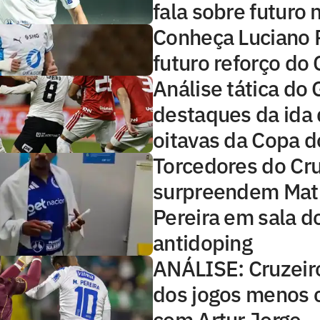
fala sobre futuro 
Conheça Luciano 
futuro reforço do 
Análise tática do 
destaques da ida
oitavas da Copa d
Torcedores do Cru
surpreendem Mat
Pereira em sala d
antidoping
ANÁLISE: Cruzeir
dos jogos menos c
com Artur Jorge