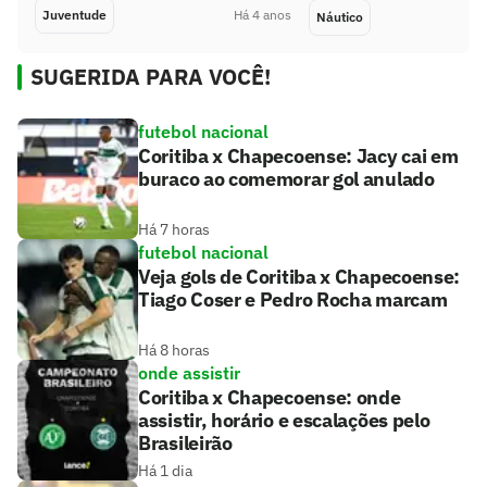
Juventude
Há 4 anos
Náutico
SUGERIDA PARA VOCÊ!
futebol nacional
Coritiba x Chapecoense: Jacy cai em
buraco ao comemorar gol anulado
Há 7 horas
futebol nacional
Veja gols de Coritiba x Chapecoense:
Tiago Coser e Pedro Rocha marcam
Há 8 horas
onde assistir
Coritiba x Chapecoense: onde
assistir, horário e escalações pelo
Brasileirão
Há 1 dia