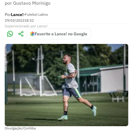
por Gustavo Morínigo
Por
Lance!
•
Futebol Latino
29/03/2022
18:52
Supervisionado
por
Lance!
Favorite o Lance! no Google
Divulgação/Coritiba