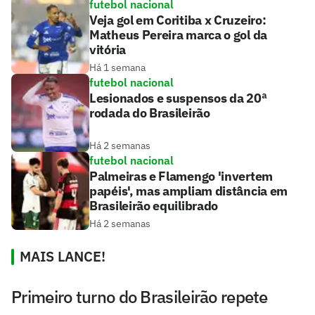
futebol nacional
Veja gol em Coritiba x Cruzeiro:
Matheus Pereira marca o gol da
vitória
Há 1 semana
futebol nacional
Lesionados e suspensos da 20ª
rodada do Brasileirão
Há 2 semanas
futebol nacional
Palmeiras e Flamengo 'invertem
papéis', mas ampliam distância em
Brasileirão equilibrado
Há 2 semanas
MAIS LANCE!
Primeiro turno do Brasileirão repete