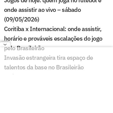
Jogos de hoje: quem joga no futebol e
onde assistir ao vivo – sábado
(09/05/2026)
Coritiba x Internacional: onde assistir,
horário e prováveis escalações do jogo
pelo Brasileirão
Invasão estrangeira tira espaço de
talentos da base no Brasileirão
Vitória goleia o Coritiba, e Athletico-PR e
Grêmio não saem do zero pelo
Brasileirão
Vitória x Coritiba: onde assistir, horário e