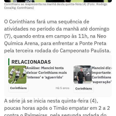
Corinthians se reapresenta na manhã desta quinta-feira (4) (Foto: Rodrigo
Coca/Ag. Corinthians)
O Corinthians fará uma sequência de
atividades no período da manhã até domingo
(7), quando entra em campo às 11h, na Neo
Química Arena, para enfrentar a Ponte Preta
pela terceira rodada do Campeonato Paulista.
RELACIONADAS
Análise: Mancini tenta
Mancini diz qu
deixar Corinthians mais
importante ao
‘intenso’ e ‘aguerrido’
Corinthians e 
‘superação’
Corinthians
Há 5 anos
Corinthians
A série já se inicia nesta quinta-feira (4),
poucas horas após o Timão empatar em 2 a 2
contra o Palmeiras, pela segunda rodada do