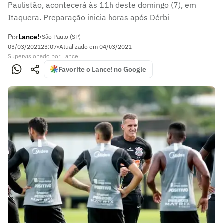
Paulistão, acontecerá às 11h deste domingo (7), em
Itaquera. Preparação inicia horas após Dérbi
Por
Lance!
•
São Paulo (SP)
03/03/2021
23:07
•
Atualizado em
04/03/2021
Supervisionado
por
Lance!
Favorite o Lance! no Google