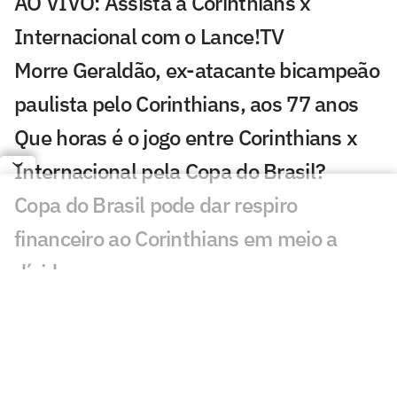
AO VIVO: Assista a Corinthians x
Internacional com o Lance!TV
Morre Geraldão, ex-atacante bicampeão
paulista pelo Corinthians, aos 77 anos
Que horas é o jogo entre Corinthians x
Internacional pela Copa do Brasil?
Copa do Brasil pode dar respiro
financeiro ao Corinthians em meio a
dívidas
Torcida do Corinthians reage à chegada
de Wesley ao Cruzeiro: 'Não foi'
Wesley acerta com o Cruzeiro após