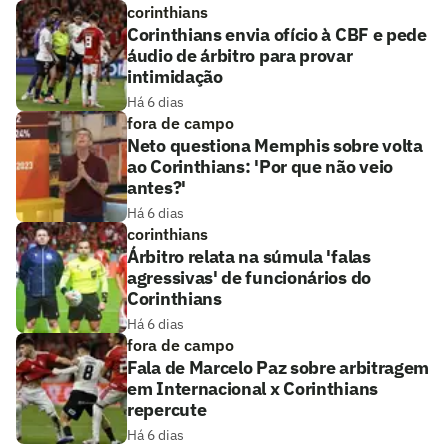
corinthians
Corinthians envia ofício à CBF e pede
áudio de árbitro para provar
intimidação
Há 6 dias
fora de campo
Neto questiona Memphis sobre volta
ao Corinthians: 'Por que não veio
antes?'
Há 6 dias
corinthians
Árbitro relata na súmula 'falas
agressivas' de funcionários do
Corinthians
Há 6 dias
fora de campo
Fala de Marcelo Paz sobre arbitragem
em Internacional x Corinthians
repercute
Há 6 dias