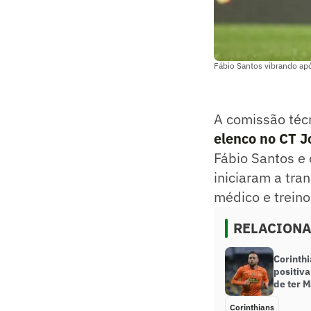
Fábio Santos vibrando apó
A comissão téc
elenco no CT J
Fábio Santos e 
iniciaram a tra
médico e trein
RELACION
Corinth
positiva
de ter 
Corinthians