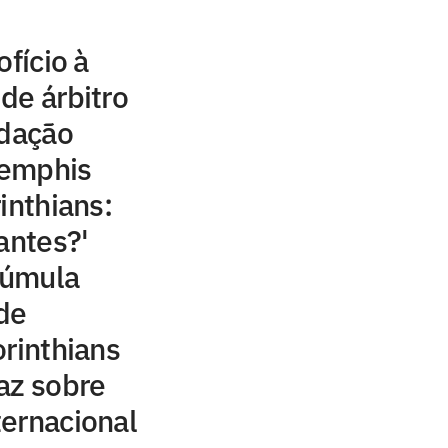
ofício à
de árbitro
idação
Memphis
inthians:
antes?'
 súmula
 de
orinthians
az sobre
ernacional