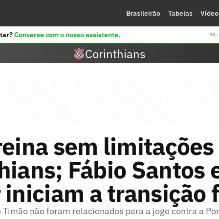
Brasileirão
Tabelas
Vídeo
tar?
Converse com o nosso assistente.
18+ 
Corinthians
reina sem limitações
hians; Fábio Santos 
 iniciam a transição f
o Timão não foram relacionados para a jogo contra a Po