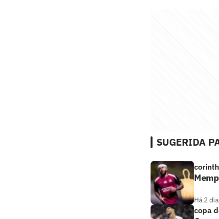
SUGERIDA PA
corint
Memphi
Há 2 dia
copa d