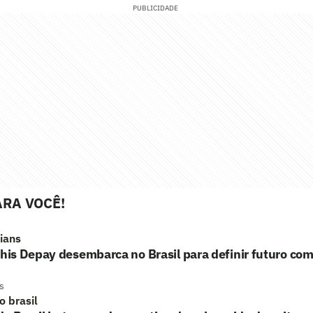
PUBLICIDADE
RA VOCÊ!
hians
s Depay desembarca no Brasil para definir futuro com
s
o brasil