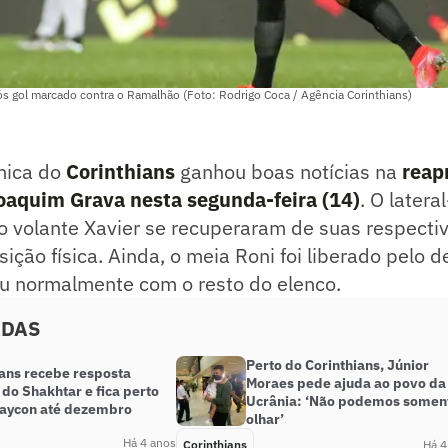
s gol marcado contra o Ramalhão (Foto: Rodrigo Coca / Agência Corinthians)
nica do
Corinthians
ganhou boas notícias na
reap
oaquim Grava nesta segunda-feira (14)
. O later
o volante Xavier se recuperaram de suas respectiv
nsição física. Ainda, o meia Roni foi liberado pelo
ou normalmente com o resto do elenco.
ADAS
Perto do Corinthians, Júnior
ians recebe resposta
Moraes pede ajuda ao povo da
 do Shakhtar e fica perto
Ucrânia: ‘Não podemos somen
Maycon até dezembro
olhar’
Há 4 anos
Corinthians
Há 4