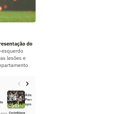
resentação do
al-esquerdo
as lesões e
 departamento
Adson detalha estilo de Vítor
Pereira e acredita em mais
te
oportunidades no Corinthians
Corinthians
Há 4 anos
 anos