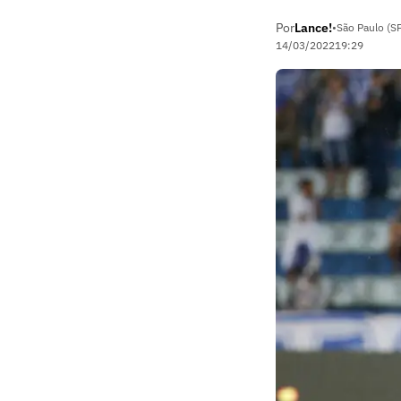
Por
Lance!
•
São Paulo (S
14/03/2022
19:29