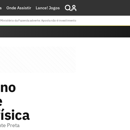
s
Onde Assistir
Lance! Jogos
Ministério da Fazenda adverte: Aposta não é investimento
 no
e
ísica
nte Preta