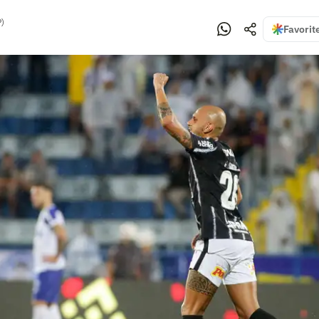
P)
Favorit