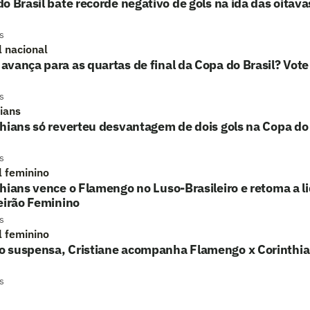
o Brasil bate recorde negativo de gols na ida das oitavas
s
l nacional
vança para as quartas de final da Copa do Brasil? Vote
s
hians
hians só reverteu desvantagem de dois gols na Copa do 
s
l feminino
hians vence o Flamengo no Luso-Brasileiro e retoma a l
eirão Feminino
s
l feminino
 suspensa, Cristiane acompanha Flamengo x Corinthi
s