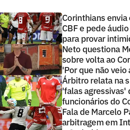
Corinthians envia 
CBF e pede áudio 
para provar intim
Neto questiona 
sobre volta ao Cor
'Por que não veio 
Árbitro relata na
'falas agressivas'
funcionários do C
Fala de Marcelo P
arbitragem em Int