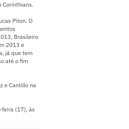
o Corinthians.
ucas Piton. O
mentos
013, Brasileiro
em 2013 e
, já que tem
o até o fim
 e Cantillo na
eira (17), às