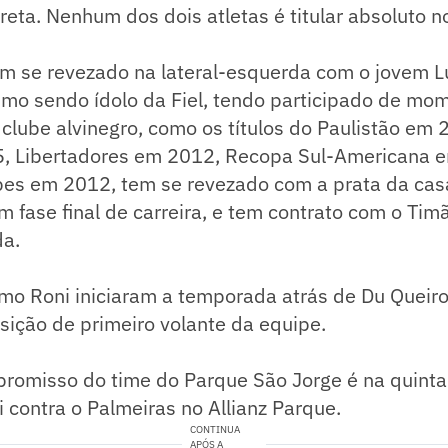
reta. Nenhum dos dois atletas é titular absoluto n
em se revezado na lateral-esquerda com o jovem L
mo sendo ídolo da Fiel, tendo participado de mo
clube alvinegro, como os títulos do Paulistão em 2
, Libertadores em 2012, Recopa Sul-Americana 
bes em 2012, tem se revezado com a prata da casa
m fase final de carreira, e tem contrato com o Timã
a.
mo Roni iniciaram a temporada atrás de Du Queiroz
sição de primeiro volante da equipe.
omisso do time do Parque São Jorge é na quinta-f
 contra o Palmeiras no Allianz Parque.
CONTINUA
APÓS A