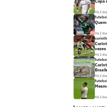
Copa d
Há 2 dia
futebo
Quem a
Há 2 dia
corint
Corint
vezes
Há 2 dia
futebo
Corint
Brasil
Há 2 dia
futebo
Mesmo
Há 2 dia