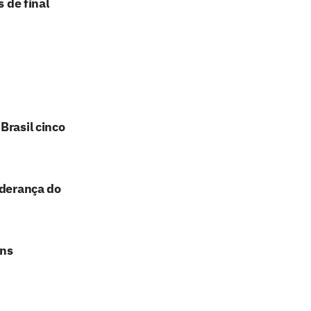
 de final
Brasil cinco
iderança do
ans