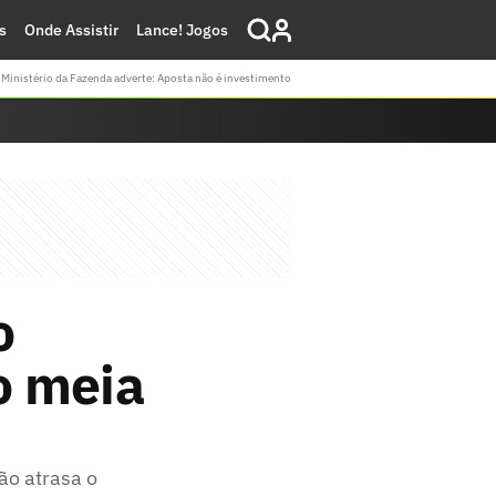
s
Onde Assistir
Lance! Jogos
Ministério da Fazenda adverte: Aposta não é investimento
o
o meia
ão atrasa o