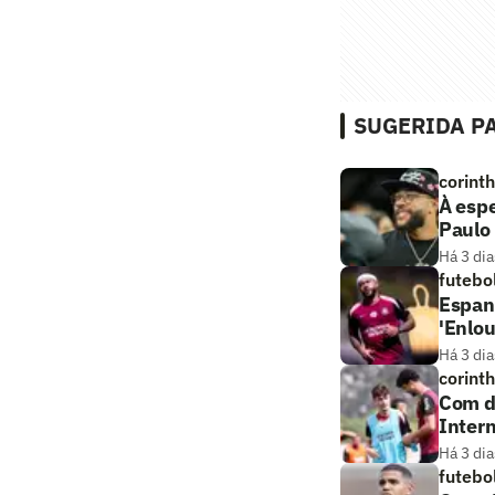
SUGERIDA PA
corint
À esp
Paulo
Há 3 dia
futebo
Espan
'Enlo
Há 3 dia
corint
Com dú
Intern
Há 3 dia
futebo