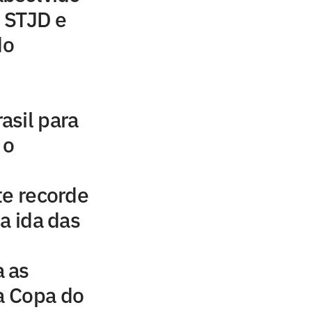
 STJD e
do
asil para
 o
te recorde
a ida das
 as
da Copa do