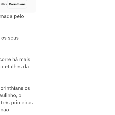
 anos
Corinthians
Há 4 anos
irmada pelo
 os seus
ocorre há mais
 detalhes da
orinthians os
ulinho, o
 três primeiros
 não