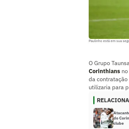
Paulinho está em sua seg
O Grupo Taunsa
Corinthians
no
da contratação 
utilizaria para
RELACION
Atacante
do Cori
clube