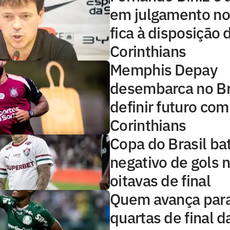
em julgamento no
fica à disposição 
Corinthians
Memphis Depay
desembarca no Br
definir futuro com
Corinthians
Copa do Brasil ba
negativo de gols n
oitavas de final
Quem avança para
quartas de final 