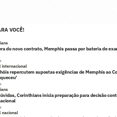
RA VOCÊ!
hians
era do novo contrato, Memphis passa por bateria de ex
s
l internacional
hóis repercutem supostas exigências de Memphis ao Co
uqueceu'
s
hians
vidas, Corinthians inicia preparação para decisão cont
acional
s
l nacional