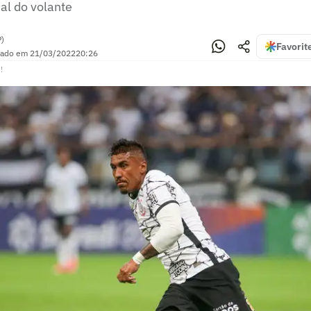
l do volante
P)
Favorit
zado em
21/03/2022
20:26
!