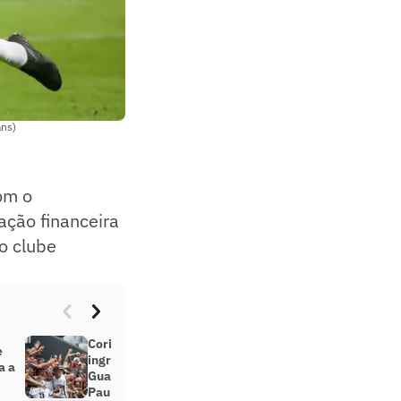
ans)
om o
ação financeira
o clube
Corinthians abre venda de
e
ingressos para duelo contra o
a a
Guarani, pelas quartas de final do
Paulista