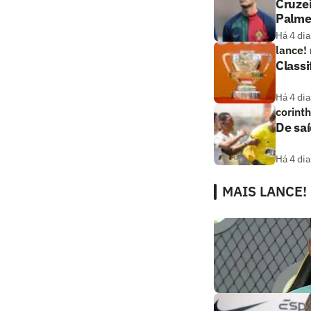
Cruze
Palme
Há 4 dia
lance!
Classi
Há 4 dia
corint
De saí
Há 4 dia
MAIS LANCE!