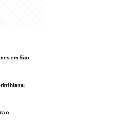
ames em São
rinthians:
ra o