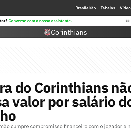
Brasileirão
Tabelas
Vídeo
tar?
Converse com o nosso assistente.
18+ 
Corinthians
ra do Corinthians nã
a valor por salário d
nho
mão cumpre compromisso financeiro com o jogador e n