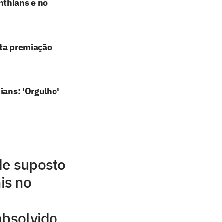
nthians e no
lta premiação
ians: 'Orgulho'
de suposto
is no
absolvido