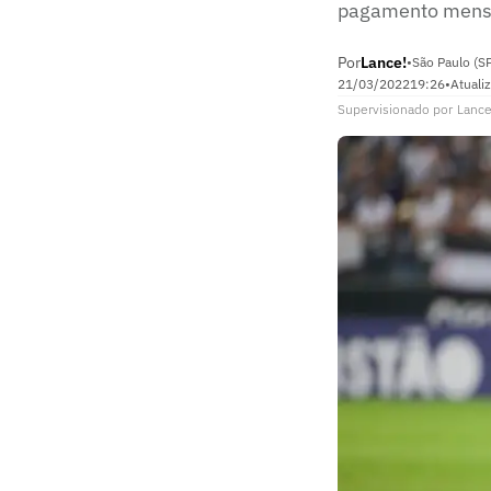
pagamento mensa
Por
Lance!
•
São Paulo (S
21/03/2022
19:26
•
Atuali
Supervisionado
por
Lance