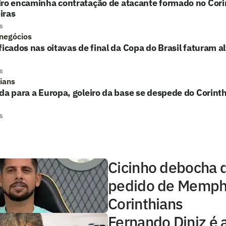
iro encaminha contratação de atacante formado no Cori
iras
s
 negócios
ficados nas oitavas de final da Copa do Brasil faturam a
s
hians
da para a Europa, goleiro da base se despede do Corinth
s
Cicinho debocha 
pedido de Memph
Corinthians
Fernando Diniz é 