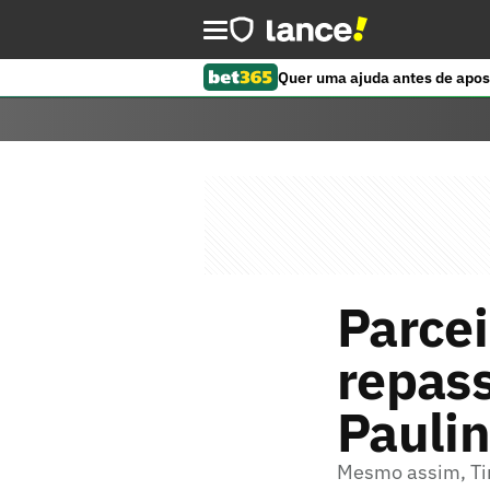
Quer uma ajuda antes de apos
Parcei
repass
Pauli
Mesmo assim, Ti