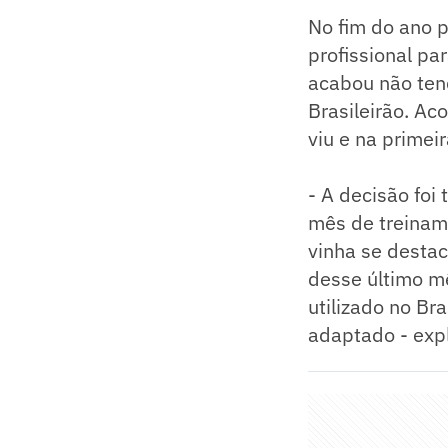
No fim do ano p
profissional pa
acabou não tend
Brasileirão. Ac
viu e na primei
- A decisão foi
mês de treiname
vinha se destac
desse último mê
utilizado no Bra
adaptado - expl