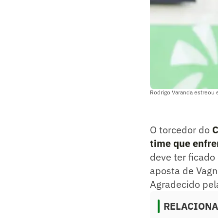
Rodrigo Varanda estreou e
O torcedor do
C
time que enfre
deve ter ficad
aposta de Vagn
Agradecido pela
RELACION