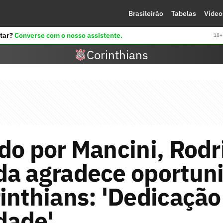
Brasileirão
Tabelas
Vídeo
tar?
Converse com o nosso assistente.
18+ 
Corinthians
do por Mancini, Rodr
da agradece oportun
inthians: 'Dedicação
dade'