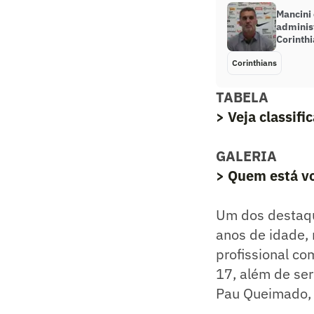
Mancini
administ
Corinth
Corinthians
TABELA
> Veja classif
GALERIA
> Quem está vo
Um dos destaque
anos de idade,
profissional co
17, além de se
Pau Queimado, a