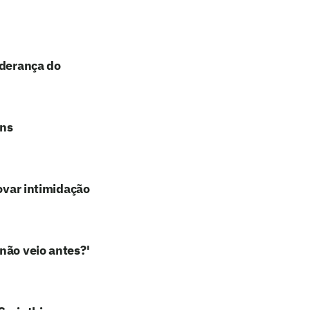
iderança do
ans
rovar intimidação
não veio antes?'