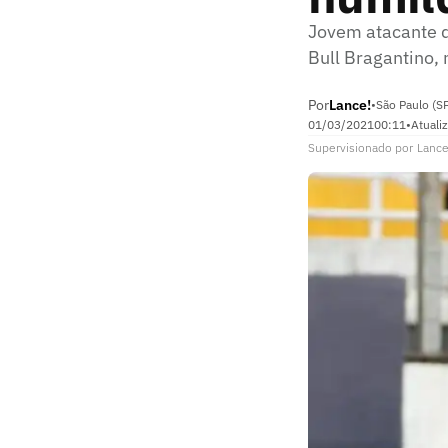
Jovem atacante d
Bull Bragantino, 
Por
Lance!
•
São Paulo (S
01/03/2021
00:11
•
Atuali
Supervisionado
por
Lance