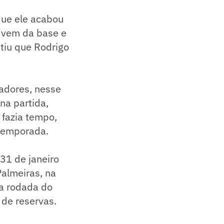
 que ele acabou
m vem da base e
ntiu que Rodrigo
gadores, nesse
na partida,
 fazia tempo,
 temporada.
 31 de janeiro
almeiras, na
da rodada do
 de reservas.