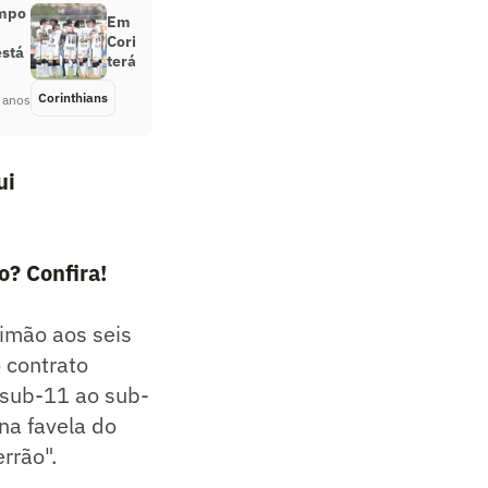
empo
Em primeiro teste pesado,
Corinthians dá a impressão que
está
terá dificuldade no Paulistão
Corinthians
Há 5 anos
 anos
ui
? Confira!
Timão aos seis
 contrato
o sub-11 ao sub-
na favela do
rrão".