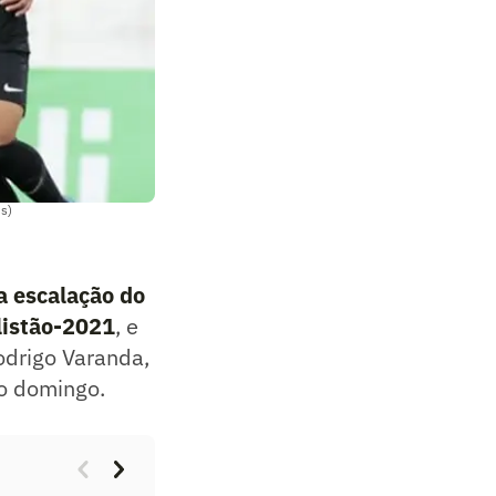
ns)
a escalação do
listão-2021
, e
odrigo Varanda,
mo domingo.