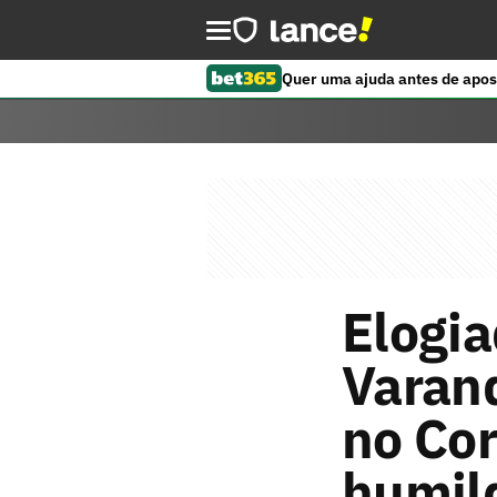
Quer uma ajuda antes de apos
Elogia
Varan
no Cor
humil