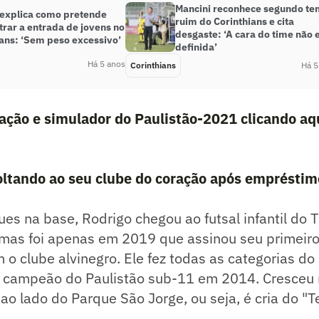
Mancini reconhece segundo t
 explica como pretende
ruim do Corinthians e cita
rar a entrada de jovens no
desgaste: ‘A cara do time não 
ians: ‘Sem peso excessivo’
definida’
Há 5 anos
Corinthians
Há 5
icação e simulador do Paulistão-2021 clicando aq
ltando ao seu clube do coração após empréstimo
s na base, Rodrigo chegou ao futsal infantil do 
 mas foi apenas em 2019 que assinou seu primeiro
m o clube alvinegro. Ele fez todas as categorias d
r campeão do Paulistão sub-11 em 2014. Cresceu 
o lado do Parque São Jorge, ou seja, é cria do "Te