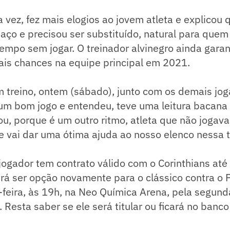
a vez, fez mais elogios ao jovem atleta e explicou
aço e precisou ser substituído, natural para que
empo sem jogar. O treinador alvinegro ainda gara
ais chances na equipe principal em 2021.
m treino, ontem (sábado), junto com os demais jo
 um bom jogo e entendeu, teve uma leitura bacana 
u, porque é um outro ritmo, atleta que não jogava
e vai dar uma ótima ajuda ao nosso elenco nessa
jogador tem contrato válido com o Corinthians até
á ser opção novamente para o clássico contra o P
-feira, às 19h, na Neo Química Arena, pela segun
 Resta saber se ele será titular ou ficará no banco