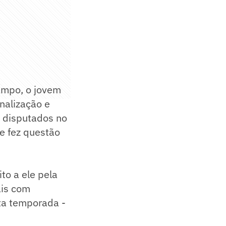
ampo, o jovem
nalização e
 disputados no
e fez questão
to a ele pela
ais com
ta temporada -