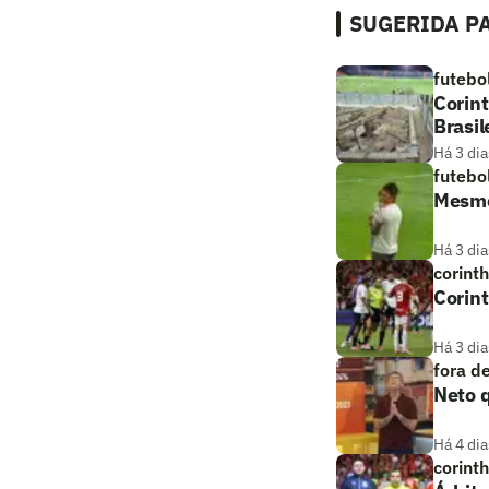
SUGERIDA PA
futebo
Corint
Brasil
Há 3 dia
futebo
Mesmo
Há 3 dia
corint
Corint
Há 3 dia
fora d
Neto q
Há 4 dia
corint