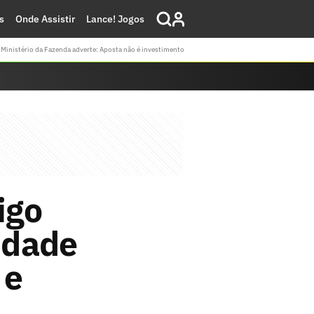
s
Onde Assistir
Lance! Jogos
Ministério da Fazenda adverte: Aposta não é investimento
igo
idade
 e