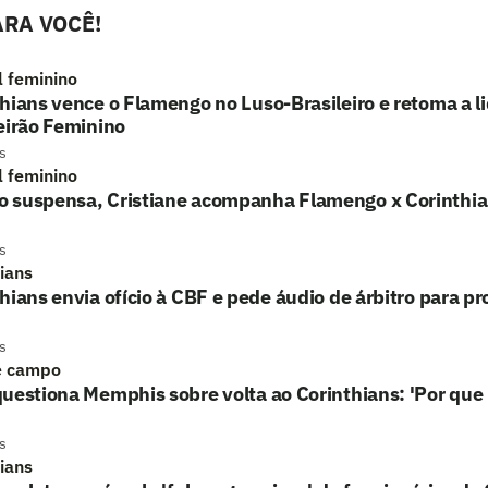
RA VOCÊ!
l feminino
hians vence o Flamengo no Luso-Brasileiro e retoma a l
eirão Feminino
s
l feminino
 suspensa, Cristiane acompanha Flamengo x Corinthi
s
hians
hians envia ofício à CBF e pede áudio de árbitro para p
s
e campo
uestiona Memphis sobre volta ao Corinthians: 'Por que 
s
hians