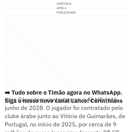
CONTINUA
APÓS A
PUBLICIDADE
➡️ Tudo sobre o Timão agora no WhatsApp.
Kaio César tem contrato com o Al-Hilal até
Siga o nosso novo canal Lance! Corinthians
junho de 2028. O jogador foi contratado pelo
clube árabe junto ao Vitória de Guimarães, de
Portugal, no início de 2025, por cerca de 9