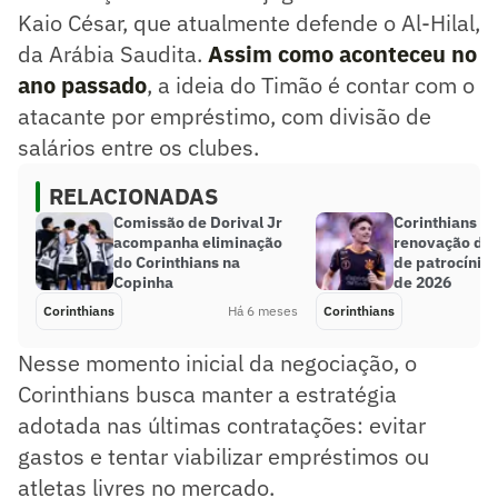
Kaio César, que atualmente defende o Al-Hilal,
da Arábia Saudita.
Assim como aconteceu no
ano passado
, a ideia do Timão é contar com o
atacante por empréstimo, com divisão de
salários entre os clubes.
RELACIONADAS
Comissão de Dorival Jr
Corinthians c
acompanha eliminação
renovação de 
do Corinthians na
de patrocínio 
Copinha
de 2026
Corinthians
Há 6 meses
Corinthians
Nesse momento inicial da negociação, o
Corinthians busca manter a estratégia
adotada nas últimas contratações: evitar
gastos e tentar viabilizar empréstimos ou
atletas livres no mercado.