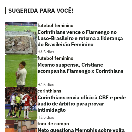
SUGERIDA PARA VOCÊ!
futebol feminino
Corinthians vence o Flamengo no
Luso-Brasileiro e retoma a liderança
do Brasileirão Feminino
Há 5 dias
futebol feminino
Mesmo suspensa, Cristiane
acompanha Flamengo x Corinthians
Há 5 dias
corinthians
Corinthians envia ofício à CBF e pede
áudio de árbitro para provar
intimidação
Há 5 dias
fora de campo
Neto questiona Memphis sobre volta