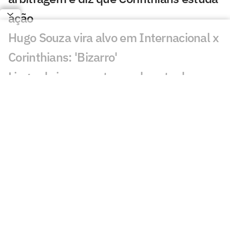
ação
Hugo Souza vira alvo em Internacional x
Corinthians: 'Bizarro'
Lingard vira assunto em derrota do
Corinthians: 'Não precisava'
Torcedores mandam recado a Fernando
Diniz após Internacional x Corinthians
Dê suas notas: avalie as atuações em
Internacional x Corinthians
Corinthians sofre dois gols em seis
minutos e perde para o Inter na Copa do