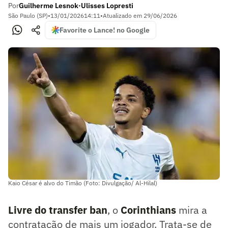
Por
Guilherme Lesnok
Ulisses Lopresti
•
São Paulo (SP)
•
13/01/2026
14:11
•
Atualizado em
29/06/2026
Favorite o Lance! no Google
Kaio César é alvo do Timão (Foto: Divulgação/ Al-Hilal)
Livre do transfer ban
, o
Corinthians
mira a
contratação de mais um jogador. Trata-se de