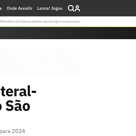
s
Onde Assistir
Lance! Jogos
Ministério da Fazenda adverte: Aposta não é investimento
teral-
o São
o para 2024