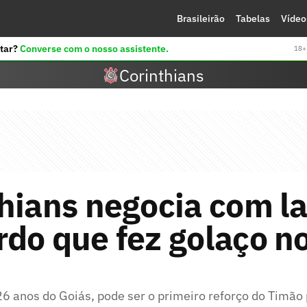
Brasileirão
Tabelas
Vídeo
tar?
Converse com o nosso assistente.
18+ 
Corinthians
hians negocia com la
do que fez golaço n
 26 anos do Goiás, pode ser o primeiro reforço do Timã