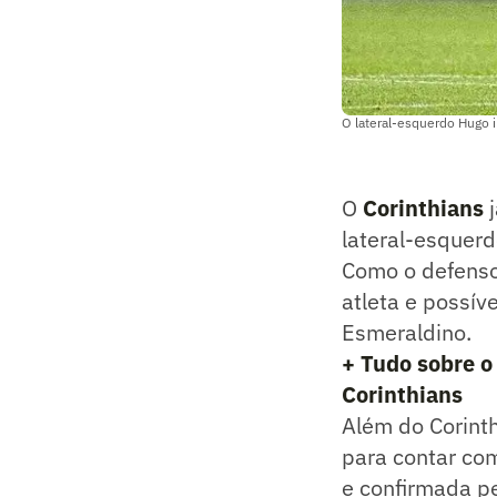
O lateral-esquerdo Hugo 
O
Corinthians
j
lateral-esquerd
Como o defensor
atleta e possí
Esmeraldino.
+ Tudo sobre o
Corinthians
Além do Corinth
para contar co
e confirmada pe