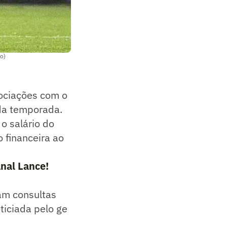
o)
ociações com o
 da temporada.
o salário do
 financeira ao
nal Lance!
ram consultas
ticiada pelo ge