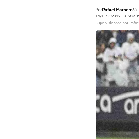
Por
Rafael Marson
•
São
14/11/2023
19:13
•
Atuali
Supervisionado
por
Rafae