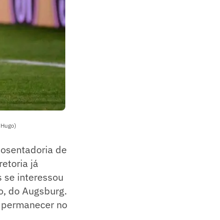
 Hugo)
posentadoria de
etoria já
s se interessou
o, do Augsburg.
a permanecer no