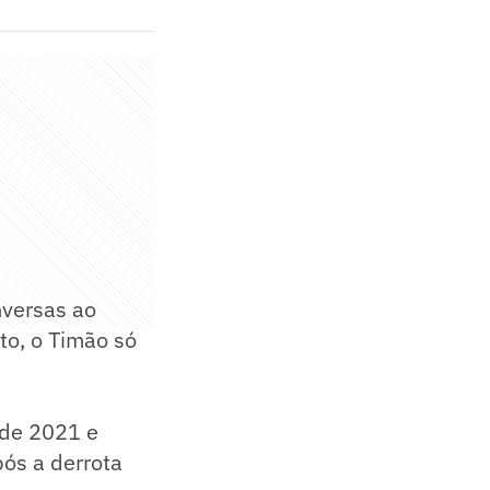
nversas ao
o, o Timão só
sde 2021 e
ós a derrota