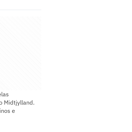
elas
o Midtjylland.
inos e