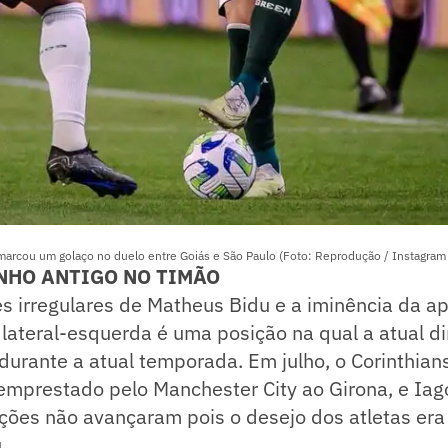
marcou um golaço no duelo entre Goiás e São Paulo (Foto: Reprodução / Instagram
NHO ANTIGO NO TIMÃO
s irregulares de Matheus Bidu e a iminência da a
 lateral-esquerda é uma posição na qual a atual dir
 durante a atual temporada. Em julho, o Corinthian
emprestado pelo Manchester City ao Girona, e Iag
ões não avançaram pois o desejo dos atletas er
.