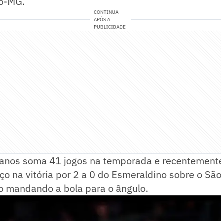
co-MG.
CONTINUA
APÓS A
PUBLICIDADE
 anos soma 41 jogos na temporada e recentemente 
o na vitória por 2 a 0 do Esmeraldino sobre o Sã
io mandando a bola para o ângulo.