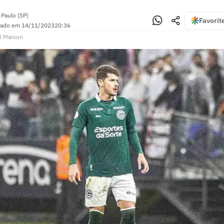
 Paulo (SP)
Favorit
zado em
14/11/2023
20:36
l Marson