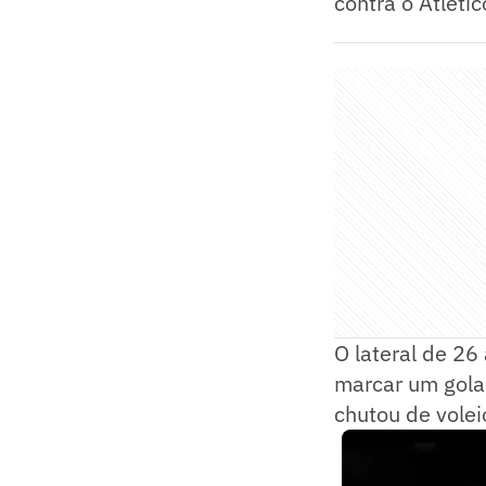
contra o Atléti
O lateral de 26
marcar um golaç
chutou de vole