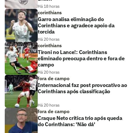
Há 18 horas
corinthians
Garro analisa eliminação do
Corinthians e agradece apoio da
torcida
Há 20 horas
corinthians
Tironi no Lance!: Corinthians
eliminado preocupa dentro e fora de
campo
Há 20 horas
fora de campo
Internacional faz post provocativo ao
Corinthians após classificação
Há 20 horas
fora de campo
Craque Neto critica trio após queda
do Corinthians: 'Não dá'