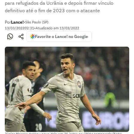
para refugiados da Ucrânia e depois firmar vínculo
definitivo até o fim de 2023 com o atacante
Por
Lance!
•
São Paulo (SP)
13/03/2022
02:31
•
Atualizado em
13/03/2022
Favorite o Lance! no Google
Júnior Moraes marcou nove gols em 25 jogos na última temporada (Foto: