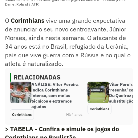
Daniel Roland / AFP)
O
Corinthians
vive uma grande expectativa
de anunciar o seu novo centroavante, Júnior
Moraes, ainda nesta semana. O atacante de
34 anos está no Brasil, refugiado da Ucrânia,
país que vive guerra com a Rússia e no qual o
atleta é naturalizado.
RELACIONADAS
ANÁLISE: Vitor Pereira
Vítor Pereira 
indica Corinthians
‘resenha’ com 
intenso, com meias
Du Queiroz po
técnicos e extremos
substituição
agudos
Corinthians
Corinthians
Há 4 anos
> TABELA - Confira e simule os jogos do
Corinthians no Paulistão