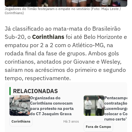
Jogadores do Timão festejaram o empate no vestiário (Foto: Maju Leste /
Corinthians)
Já classificado ao mata-mata do Brasileirão
Sub-20, o
Corinthians
foi até Belo Horizonte e
empatou por 2 a 2 com o Atlético-MG, na
rodada final da fase de grupos. Ambos gols
corintianos, anotados por Giovane e Wesley,
saíram nos acréscimos do primeiro e segundo
tempo, respectivamente.
RELACIONADAS
Organizadas do
Pentacampeã
Corinthians convocam
contratação d
para protesto na porta
Luxemburgo: 
do CT Joaquim Grava
colocar o Cori
rumo certo’
Corinthians
Há 3 anos
Fora de Campo