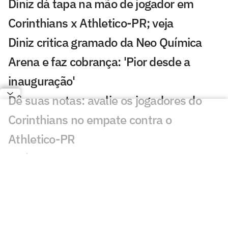
Diniz dá tapa na mão de jogador em
Corinthians x Athletico-PR; veja
Diniz critica gramado da Neo Química
Arena e faz cobrança: 'Pior desde a
inauguração'
Dê suas notas: avalie os jogadores do
Corinthians no empate contra o
Athletico-PR
Após empate, torcedores do Corinthians
mandam recado a Diniz: 'Errou tudo'
Com time misto, Corinthians empata
com o Athletico-PR no Brasileirão