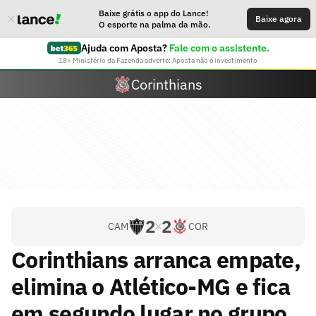
Baixe grátis o app do Lance!
Baixe agora
O esporte na palma da mão.
Ajuda com Aposta?
Fale com o assistente.
18+ Ministério da Fazenda adverte: Aposta não é investimento
Corinthians
2
2
CAM
COR
Corinthians arranca empate,
elimina o Atlético-MG e fica
em segundo lugar no grupo