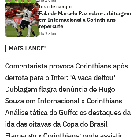
fora de campo
Fala de Marcelo Paz sobre arbitragem
em Internacional x Corinthians
repercute
Há 3 dias
MAIS LANCE!
Comentarista provoca Corinthians após
derrota para o Inter: 'A vaca deitou'
Dublagem flagra denúncia de Hugo
Souza em Internacional x Corinthians
Análise tática do Guffo: os destaques da
ida das oitavas da Copa do Brasil
Flamengo x Corinthians: onde assistir,