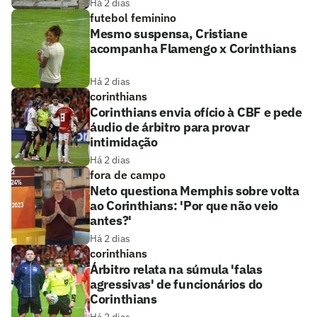
Há 2 dias
futebol feminino
Mesmo suspensa, Cristiane
acompanha Flamengo x Corinthians
Há 2 dias
corinthians
Corinthians envia ofício à CBF e pede
áudio de árbitro para provar
intimidação
Há 2 dias
fora de campo
Neto questiona Memphis sobre volta
ao Corinthians: 'Por que não veio
antes?'
Há 2 dias
corinthians
Árbitro relata na súmula 'falas
agressivas' de funcionários do
Corinthians
Há 2 dias