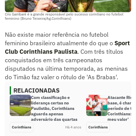
Cris Gambaré é a grande responsável pelo sucesso corintiano no futebol
feminino (Bruno Teixeira/Ag.Corinthians)
Não existe maior referência no futebol
feminino brasileiro atualmente do que o
Sport
Club Corinthians Paulista
. Com três títulos
conquistados em três campeonatos
disputados na última temporada, as meninas
do Timão faz valer o rótulo de 'As Brabas'.
RELACIONADAS
Com classificação e
Atacante Rich
liderança certas no
base, é cham
Paulistão, Corinthians
período de tre
aguarda apenas
Corinthians: ‘
adversário das quartas
meu valor’
Corinthians
Há 4 anos
Corinthians