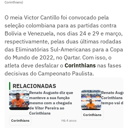
Corinthians)
O meia Victor Cantillo foi convocado pela
seleção colombiana para as partidas contra
Bolívia e Venezuela, nos dias 24 e 29 e março,
respectivamente, pelas duas últimas rodadas
das Eliminatórias Sul-Americanas para a Copa
do Mundo de 2022, no Qartar. Com isso, o
atleta deve desfalcar o
Corinthians
nas fases
decisivas do Campeonato Paulista.
RELACIONADAS
Renato Augusto diz que
Renato August
manteve a sua função
Corinthians pr
mesmo com a chegada
tempo vai dize
de Vítor Pereira ao
Corinthians
Corinthians
Corinthians
Há 4 anos