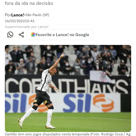
fora da ida na decisão
Por
Lance!
•
São Paulo (SP)
16/03/2022
15:41
Supervisionado
por
Lance!
Favorite o Lance! no Google
Cantillo tem seis jogos disputados nesta temporada (Foto: Rodrigo Coca / Ag.