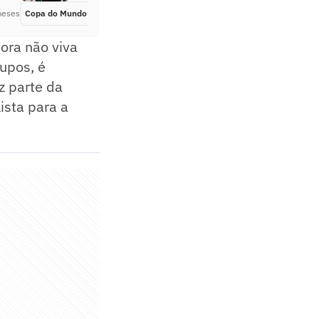
meses
Copa do Mundo
Há 2 meses
ora não viva
upos, é
z parte da
ista para a