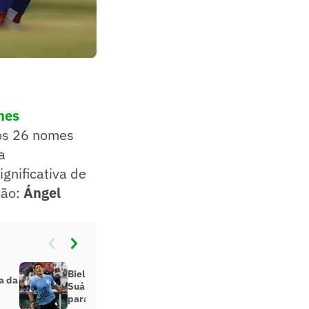
mes
 os 26 nomes
a
ignificativa de
ção:
Ángel
Bielsa explica ausência de Luis
a da
Suárez na convocação do Uruguai
para a Copa do Mundo