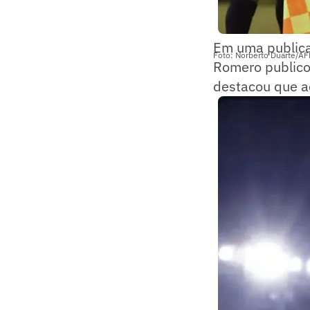
Em uma publicaç
Foto: Norberto Duarte/AF
Romero publico
destacou que ac