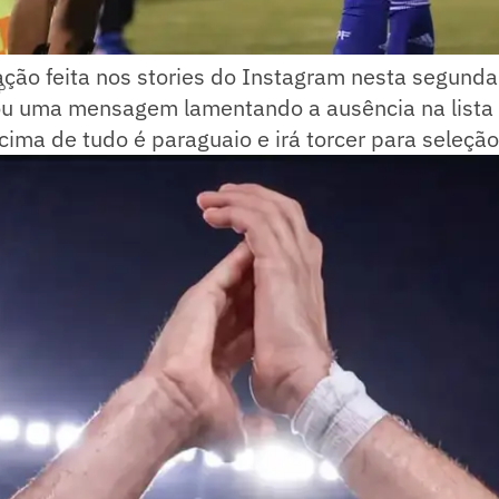
ão feita nos stories do Instagram nesta segunda-f
P
u uma mensagem lamentando a ausência na lista f
ima de tudo é paraguaio e irá torcer para seleção