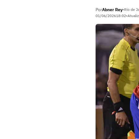
Por
Abner Rey
•
Rio de J
01/06/2026
18:02
•
Atuali