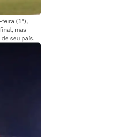
eira (1º),
inal, mas
 de seu país.