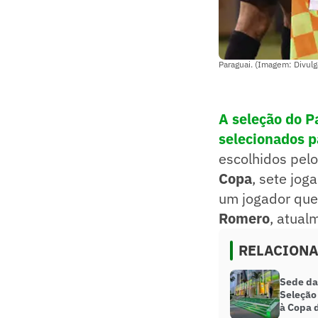
Paraguai. (Imagem: Divu
A seleção do
P
selecionados p
escolhidos pel
Copa
, sete jog
um jogador que
Romero
, atual
RELACION
Sede da
Seleção
à Copa 