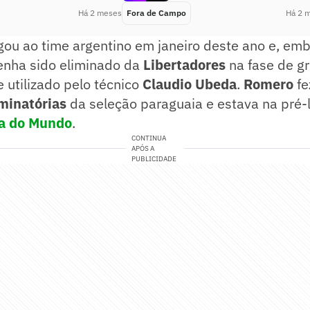
Há 2 meses
Fora de Campo
Há 2 
ou ao time argentino em janeiro deste ano e, emb
tenha sido eliminado da
Libertadores
na fase de gr
 utilizado pelo técnico
Claudio Ubeda
.
Romero
fe
iminatórias
da seleção paraguaia e estava na pré-l
a do Mundo
.
CONTINUA
APÓS A
PUBLICIDADE