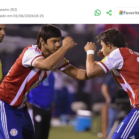
aneiro (RJ)
Favorit
zado em
01/06/2026
18:25