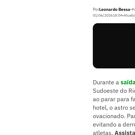
Por
Leonardo Bessa
•
Ri
01/06/2026
18:04
•
Atuali
Durante a
saída
Sudoeste do Rio
ao parar para f
hotel, o astro s
ovacionado. Par
evitando a der
atletas.
Assista