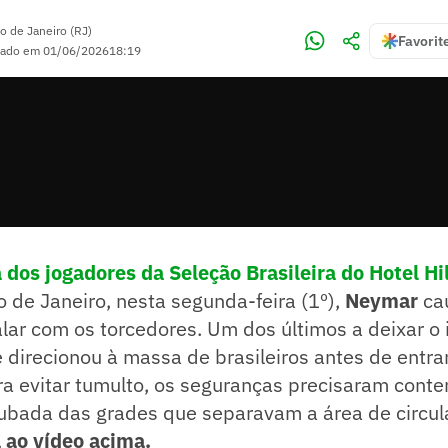
o de Janeiro (RJ)
Favorit
zado em
01/06/2026
18:19
 dos jogadores da Seleção Brasileira do Hotel Hi
 de Janeiro, nesta segunda-feira (1º),
Neymar
ca
alar com os torcedores. Um dos últimos a deixar o i
e direcionou à massa de brasileiros antes de entrar
a evitar tumulto, os seguranças precisaram conter
rubada das grades que separavam a área de circu
 ao vídeo acima.