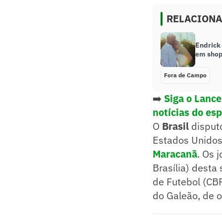
RELACION
Endrick
em shop
Fora de Campo
➡️
Siga o Lanc
notícias do es
O
Brasil
disputo
Estados Unidos
Maracanã
. Os 
Brasília) desta
de Futebol (CBF
do Galeão, de 