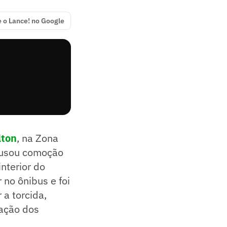
e o Lance! no Google
lton
, na Zona
usou comoção
nterior do
 no ônibus e foi
 a torcida,
lação dos