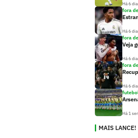
Há 6 dia
fora d
Estran
Há 6 dia
fora d
Veja g
Há 6 dia
fora d
Recupe
Há 6 dia
futebo
Arsena
Há 1 se
MAIS LANCE!