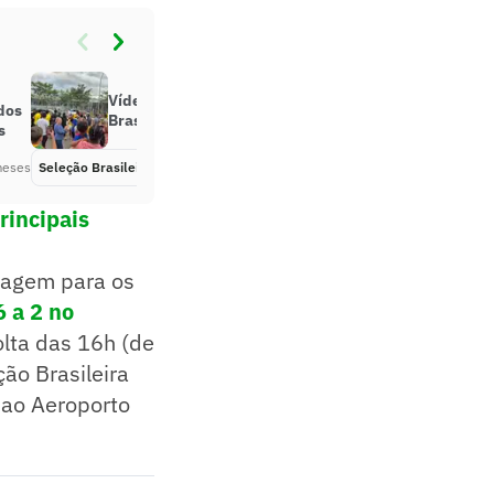
Vídeo: Jogadores da Seleção
dos
Brasileira chegam a hotel no Rio
s
meses
Seleção Brasileira
Há 2 meses
rincipais
viagem para os
 a 2 no
olta das 16h (de
ão Brasileira
 ao Aeroporto