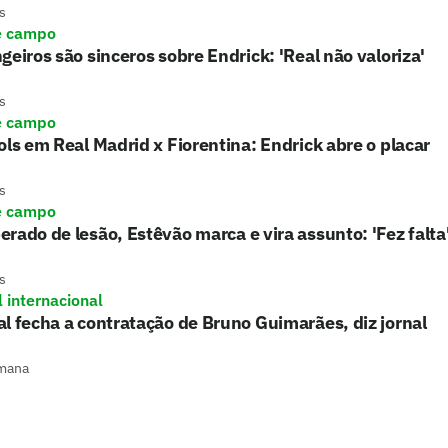
s
e campo
geiros são sinceros sobre Endrick: 'Real não valoriza'
s
e campo
ols em Real Madrid x Fiorentina: Endrick abre o placar
s
e campo
rado de lesão, Estêvão marca e vira assunto: 'Fez falta
s
l internacional
l fecha a contratação de Bruno Guimarães, diz jornal
mana