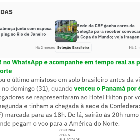
ADAS
Sede da CBF ganha cores da
 almoça junto com esposa
Seleção para receber convoca
ping no Rio de Janeiro
à Copa do Mundo; veja imagen
Há 2 meses
Seleção Brasileira
Há 2 
e! no WhatsApp e acompanhe em tempo real as p
porte
u o último amistoso em solo brasileiro antes da 
 no domingo (31), quando
venceu o Panamá por 6
jogadores se reapresentaram ao Hotel Hilton por v
 segunda e tinham a chegada à sede da Confederaç
) marcada para as 18h. De lá, sairão às 20h rumo
onde pegam o voo para a América do Norte.
CONTINUA
APÓS A
PUBLICIDADE