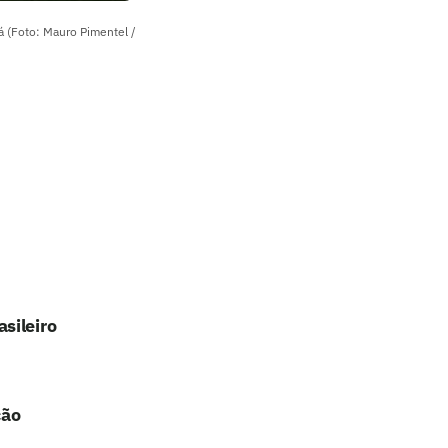
á (Foto: Mauro Pimentel /
sileiro
ção