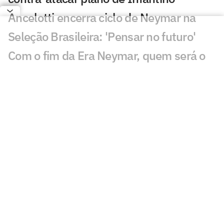
Ancelotti encerra ciclo de Neymar na
Seleção Brasileira: 'Pensar no futuro'
Com o fim da Era Neymar, quem será o
novo camisa 10 da Seleção Brasileira?
Fifa abre processo contra jogadores e
federação da Argentina por polêmicas
na Copa
Avião com James Rodríguez sofre pane
no motor antes de decolar e provoca
susto
Fifa quer criar empresa para vender