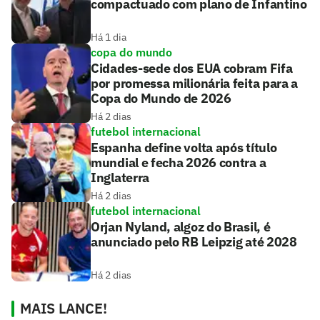
compactuado com plano de Infantino
Há 1 dia
copa do mundo
Cidades-sede dos EUA cobram Fifa
por promessa milionária feita para a
Copa do Mundo de 2026
Há 2 dias
futebol internacional
Espanha define volta após título
mundial e fecha 2026 contra a
Inglaterra
Há 2 dias
futebol internacional
Orjan Nyland, algoz do Brasil, é
anunciado pelo RB Leipzig até 2028
Há 2 dias
MAIS LANCE!