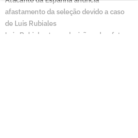
afastamento da seleção devido a caso
de Luis Rubiales
Luis Rubiales toma decisão sobre futuro
como presidente da RFEF
Jenni Hermoso se pronuncia contra
presidente da Federação Espanhola
após beijo forçado
Receitas, público e audiência: números
comprovam sucesso da Copa Feminina e
crescimento da modalidade
Quem é Luis Rubiales? Conheça