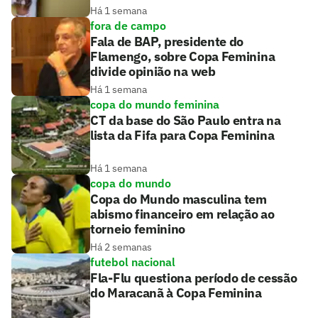
Há 1 semana
fora de campo
Fala de BAP, presidente do
Flamengo, sobre Copa Feminina
divide opinião na web
Há 1 semana
copa do mundo feminina
CT da base do São Paulo entra na
lista da Fifa para Copa Feminina
Há 1 semana
copa do mundo
Copa do Mundo masculina tem
abismo financeiro em relação ao
torneio feminino
Há 2 semanas
futebol nacional
Fla-Flu questiona período de cessão
do Maracanã à Copa Feminina