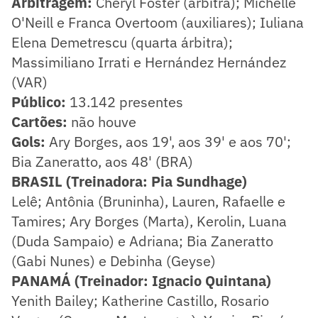
Arbitragem:
Cheryl Foster (árbitra); Michelle
O'Neill e Franca Overtoom (auxiliares); Iuliana
Elena Demetrescu (quarta árbitra);
Massimiliano Irrati e Hernández Hernández
(VAR)
Público:
13.142 presentes
Cartões:
não houve
Gols:
Ary Borges, aos 19', aos 39' e aos 70';
Bia Zaneratto, aos 48' (BRA)
BRASIL (Treinadora: Pia Sundhage)
Lelê; Antônia (Bruninha), Lauren, Rafaelle e
Tamires; Ary Borges (Marta), Kerolin, Luana
(Duda Sampaio) e Adriana; Bia Zaneratto
(Gabi Nunes) e Debinha (Geyse)
PANAMÁ (Treinador: Ignacio Quintana)
Yenith Bailey; Katherine Castillo, Rosario