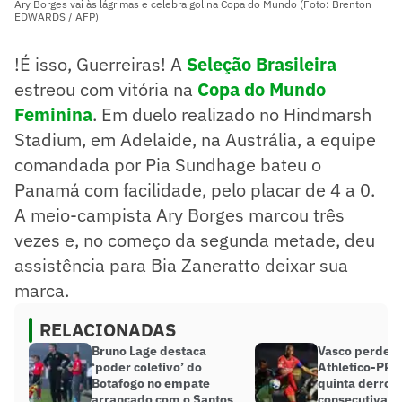
Ary Borges vai às lágrimas e celebra gol na Copa do Mundo (Foto: Brenton
EDWARDS / AFP)
!É isso, Guerreiras! A
Seleção Brasileira
estreou com vitória na
Copa do Mundo
Feminina
. Em duelo realizado no Hindmarsh
Stadium, em Adelaide, na Austrália, a equipe
comandada por Pia Sundhage bateu o
Panamá com facilidade, pelo placar de 4 a 0.
A meio-campista Ary Borges marcou três
vezes e, no começo da segunda metade, deu
assistência para Bia Zaneratto deixar sua
marca.
RELACIONADAS
Bruno Lage destaca
Vasco perde p
‘poder coletivo’ do
Athletico-PR e
Botafogo no empate
quinta derrot
arrancado com o Santos
consecutiva e