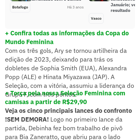
Januário; veja
Botafogo
Há 3 anos
resultado
Vasco
+ Confira todas as informações da Copa do
Mundo Feminina
Com os três gols, Ary se tornou artilheira da
edição de 2023, deixando para trás os
dobletes de Sophia Smith (EUA), Alexandra
Popp (ALE) e Hinata Miyazawa (JAP). A
Seleção, com a vitória, assumiu a liderança do
+ Torça pela nossa Seleção Feminina com
Grupo F, com três pontos.
camisas a partir de R$29,90
Veja os cinco principais lances do confronto
!SEM DEMORA!
Logo no primeiro lance da
partida, Debinha fez bom trabalho de pivô
para Bia Zaneratto, que abriu para o lado