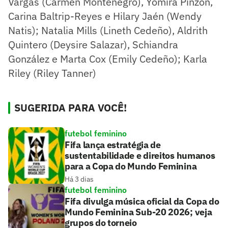
Vargas (Carmen Montenegro), Yomira Pinzón,
Carina Baltrip-Reyes e Hilary Jaén (Wendy
Natis); Natalia Mills (Lineth Cedeño), Aldrith
Quintero (Deysire Salazar), Schiandra
González e Marta Cox (Emily Cedeño); Karla
Riley (Riley Tanner)
SUGERIDA PARA VOCÊ!
futebol feminino
Fifa lança estratégia de
sustentabilidade e direitos humanos
para a Copa do Mundo Feminina
Há 3 dias
futebol feminino
Fifa divulga música oficial da Copa do
Mundo Feminina Sub-20 2026; veja
grupos do torneio