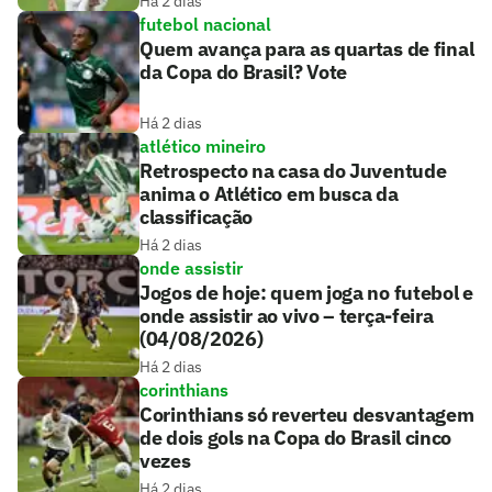
Há 2 dias
futebol nacional
Quem avança para as quartas de final
da Copa do Brasil? Vote
Há 2 dias
atlético mineiro
Retrospecto na casa do Juventude
anima o Atlético em busca da
classificação
Há 2 dias
onde assistir
Jogos de hoje: quem joga no futebol e
onde assistir ao vivo – terça-feira
(04/08/2026)
Há 2 dias
corinthians
Corinthians só reverteu desvantagem
de dois gols na Copa do Brasil cinco
vezes
Há 2 dias