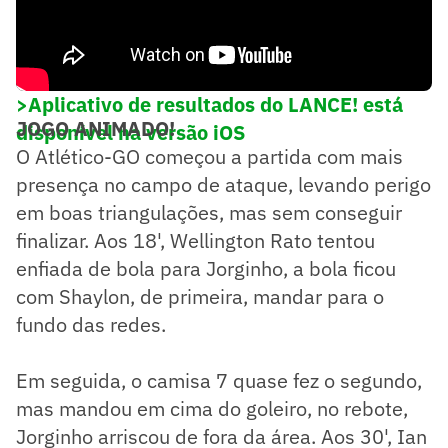
>Aplicativo de resultados do LANCE! está
JOGO ANIMADO!
disponível na versão iOS
O Atlético-GO começou a partida com mais
presença no campo de ataque, levando perigo
em boas triangulações, mas sem conseguir
finalizar. Aos 18', Wellington Rato tentou
enfiada de bola para Jorginho, a bola ficou
com Shaylon, de primeira, mandar para o
fundo das redes.
Em seguida, o camisa 7 quase fez o segundo,
mas mandou em cima do goleiro, no rebote,
Jorginho arriscou de fora da área. Aos 30', Ian