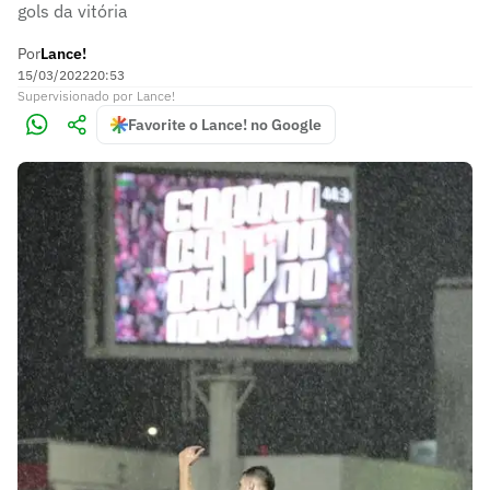
gols da vitória
Por
Lance!
15/03/2022
20:53
Supervisionado
por
Lance!
Favorite o Lance! no Google