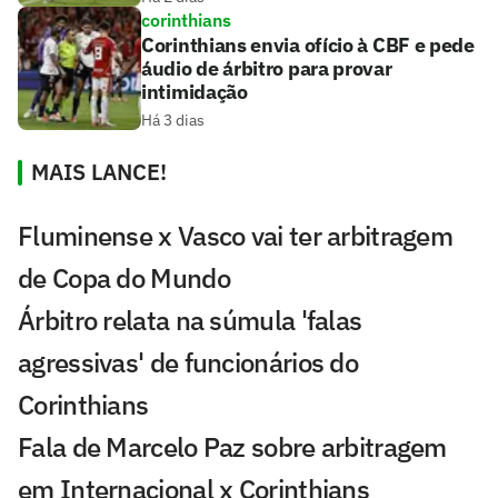
corinthians
Corinthians envia ofício à CBF e pede
áudio de árbitro para provar
intimidação
Há 3 dias
MAIS LANCE!
Fluminense x Vasco vai ter arbitragem
de Copa do Mundo
Árbitro relata na súmula 'falas
agressivas' de funcionários do
Corinthians
Fala de Marcelo Paz sobre arbitragem
em Internacional x Corinthians