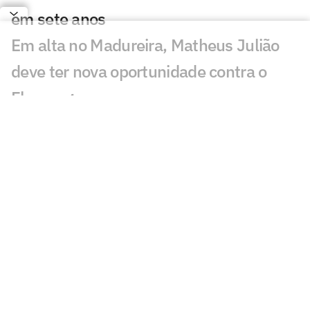
em sete anos
Em alta no Madureira, Matheus Julião
deve ter nova oportunidade contra o
Flamengo
Fluminense amplia invencibilidade de
sete anos contra o Vasco no Carioca
'Só desvaloriza quem não está', diz Fábio
sobre classificação para a final do
Carioca
Vasco mostra evolução mesmo em
eliminação e terá tempo para planejar
novo trabalho