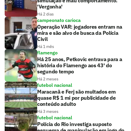
simulação e mau comportamento:
'Vergonha'
Há 2 dias
campeonato carioca
Operação VAR: jogadores entram na
mira e são alvo de busca da Polícia
Civil
Há 1 mês
flamengo
Há 25 anos, Petkovic entrava para a
história do Flamengo aos 43' do
segundo tempo
Há 2 meses
futebol nacional
Maracanã e Ferj são multados em
quase R$ 1 mi por publicidade de
conteúdo adulto
Há 3 meses
futebol nacional
Polícia do Rio investiga suposto
esquema de manipulação em jogo do