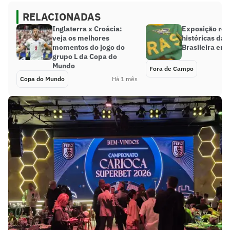
RELACIONADAS
Inglaterra x Croácia:
Exposição reú
veja os melhores
históricas da 
momentos do jogo do
Brasileira em
grupo L da Copa do
Mundo
Fora de Campo
Copa do Mundo
Há 1 mês