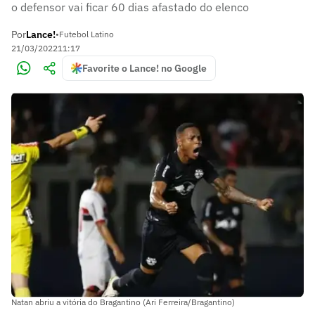
o defensor vai ficar 60 dias afastado do elenco
Por
Lance!
•
Futebol Latino
21/03/2022
11:17
Favorite o Lance! no Google
Natan abriu a vitória do Bragantino (Ari Ferreira/Bragantino)