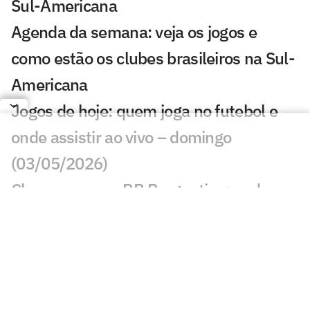
Sul-Americana
Agenda da semana: veja os jogos e
como estão os clubes brasileiros na Sul-
Americana
Jogos de hoje: quem joga no futebol e
onde assistir ao vivo – domingo
(03/05/2026)
Chapecoense x RB Bragantino: onde
assistir, horário e prováveis escalações
pelo Brasileirão
Brasileirão Feminino: onde assistir aos
jogos da 9ª rodada