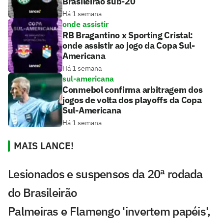
Brasileirão sub-20
Há 1 semana
onde assistir
RB Bragantino x Sporting Cristal:
onde assistir ao jogo da Copa Sul-
Americana
Há 1 semana
sul-americana
Conmebol confirma arbitragem dos
jogos de volta dos playoffs da Copa
Sul-Americana
Há 1 semana
MAIS LANCE!
Lesionados e suspensos da 20ª rodada
do Brasileirão
Palmeiras e Flamengo 'invertem papéis',