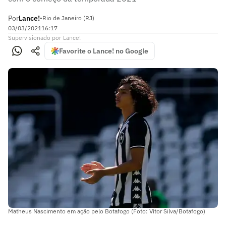
Por
Lance!
•
Rio de Janeiro (RJ)
03/03/2021
16:17
Supervisionado
por
Lance!
Favorite o Lance! no Google
Matheus Nascimento em ação pelo Botafogo (Foto: Vítor Silva/Botafogo)