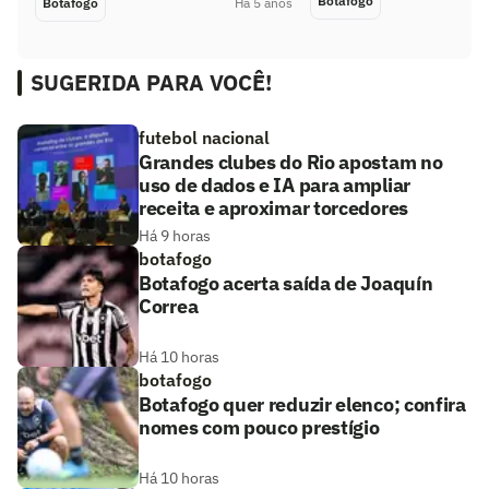
Botafogo
Botafogo
Há 5 anos
SUGERIDA PARA VOCÊ!
futebol nacional
Grandes clubes do Rio apostam no
uso de dados e IA para ampliar
receita e aproximar torcedores
Há 9 horas
botafogo
Botafogo acerta saída de Joaquín
Correa
Há 10 horas
botafogo
Botafogo quer reduzir elenco; confira
nomes com pouco prestígio
Há 10 horas