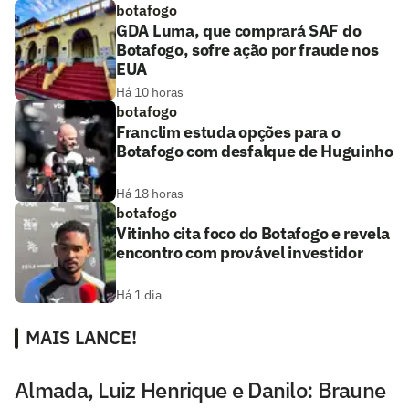
botafogo
GDA Luma, que comprará SAF do
Botafogo, sofre ação por fraude nos
EUA
Há 10 horas
botafogo
Franclim estuda opções para o
Botafogo com desfalque de Huguinho
Há 18 horas
botafogo
Vitinho cita foco do Botafogo e revela
encontro com provável investidor
Há 1 dia
MAIS LANCE!
Almada, Luiz Henrique e Danilo: Braune