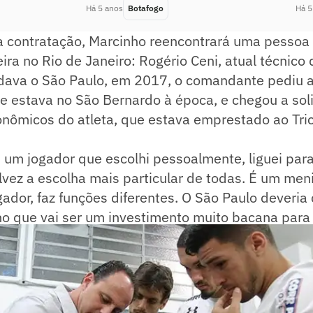
Há 5 anos
Botafogo
Há 5
a contratação, Marcinho reencontrará uma pessoa
eira no Rio de Janeiro: Rogério Ceni, atual técnico
va o São Paulo, em 2017, o comandante pediu a
e estava no São Bernardo à época, e chegou a sol
onômicos do atleta, que estava emprestado ao Tric
i um jogador que escolhi pessoalmente, liguei par
alvez a escolha mais particular de todas. É um me
gador, faz funções diferentes. O São Paulo deveri
o que vai ser um investimento muito bacana para 
 2017, após uma partida diante do Sport pelo Bras