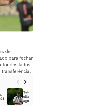
es de
ado para fechar
etor dos lados
 transferência.
Sete jogos, início do Carioca e dois
o,
clássicos: Botafogo terá março
021
agitado