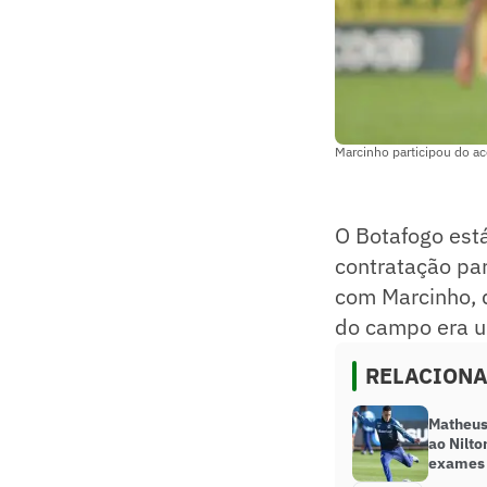
Marcinho participou do ac
O Botafogo está
contratação pa
com Marcinho, 
do campo era um
RELACION
Matheus 
ao Nilto
exames 