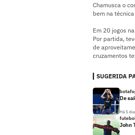
Chamusca o con
bem na técnica 
Em 20 jogos na 
Por partida, te
de aproveitame
cruzamentos te
SUGERIDA PA
botafo
De saí
Há 5 dia
futebo
John T