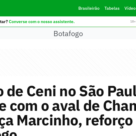
Brasileirão
Tabelas
Vídeo
tar?
Converse com o nosso assistente.
18+ 
Botafogo
 de Ceni no São Paul
 e com o aval de Cha
a Marcinho, reforço
ogo