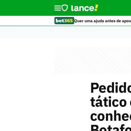
Quer uma ajuda antes de apos
Pedido
tático
conheç
Botaf