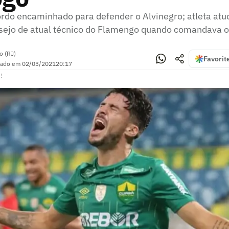
rdo encaminhado para defender o Alvinegro; atleta atu
sejo de atual técnico do Flamengo quando comandava o 
o (RJ)
Favorit
zado em
02/03/2021
20:17
!