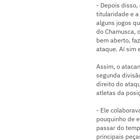
- Depois disso,
titularidade e 
alguns jogos q
do Chamusca, o 
bem aberto, faz
ataque. Aí sim e
Assim, o atacan
segunda divisã
direito do ata
atletas da posi
- Ele colaborav
pouquinho de el
passar do temp
principais peç