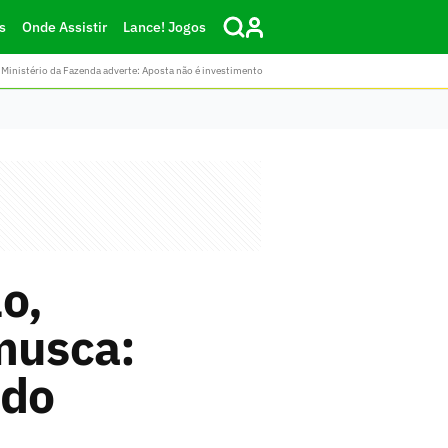
s
Onde Assistir
Lance! Jogos
Ministério da Fazenda adverte: Aposta não é investimento
o,
musca:
 do