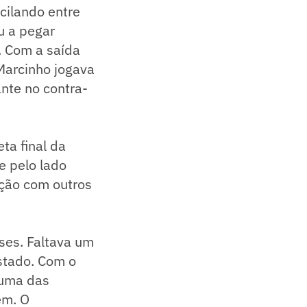
cilando entre
u a pegar
. Com a saída
Marcinho jogava
nte no contra-
ta final da
e pelo lado
ação com outros
ses. Faltava um
stado. Com o
 uma das
em. O