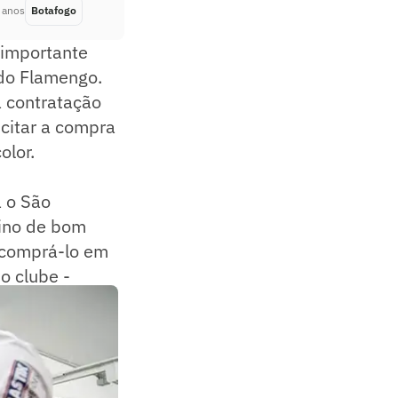
 anos
Botafogo
Há 5 anos
 importante
 do Flamengo.
 contratação
icitar a compra
olor.
a o São
nino de bom
a comprá-lo em
o clube -
ileirão.