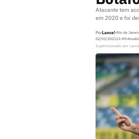
Atacante tem aco
em 2020 e foi de
Por
Lance!
•
Rio de Janeir
02/03/2021
13:49
•
Atuali
Supervisionado
por
Lance