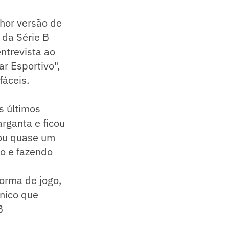
hor versão de
 da Série B
ntrevista ao
r Esportivo",
fáceis.
s últimos
rganta e ficou
rou quase um
do e fazendo
orma de jogo,
cnico que
B