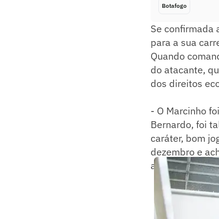
Botafogo
Se confirmada 
para a sua carr
Quando comanda
do atacante, qu
dos direitos ec
- O Marcinho fo
Bernardo, foi t
caráter, bom jo
dezembro e ach
afirmou Ceni em