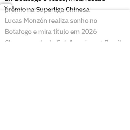
prêmio na Superliga Chinesa
Lucas Monzón realiza sonho no
Botafogo e mira título em 2026
Chaveamento da Sul-Americana: Brasil
tem cinco times nas oitavas
Por onde anda Schwenck, ex-atacante
de Botafogo e Cruzeiro?
Botafogo recebe diploma de Patrimônio
Histórico, Cultural e Imaterial do Rio
Danilo Pereira é apresentado pelo
Botafogo e projeta passagem: 'Muito