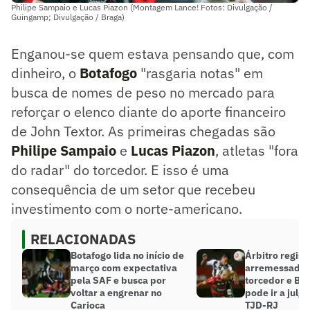
Philipe Sampaio e Lucas Piazon (Montagem Lance! Fotos: Divulgação /
Guingamp; Divulgação / Braga)
Enganou-se quem estava pensando que, com
dinheiro, o
Botafogo
"rasgaria notas" em
busca de nomes de peso no mercado para
reforçar o elenco diante do aporte financeiro
de John Textor. As primeiras chegadas são
Philipe Sampaio
e
Lucas Piazon
, atletas "fora
do radar" do torcedor. E isso é uma
consequência de um setor que recebeu
investimento com o norte-americano.
RELACIONADAS
Botafogo lida no início de
Árbitro regist
março com expectativa
arremessado 
pela SAF e busca por
torcedor e Bo
voltar a engrenar no
pode ir a julg
Carioca
TJD-RJ