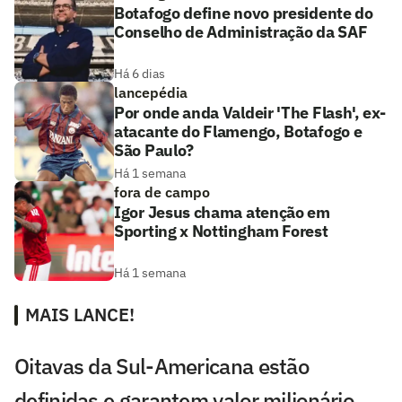
Botafogo define novo presidente do
Conselho de Administração da SAF
Há 6 dias
lancepédia
Por onde anda Valdeir 'The Flash', ex-
atacante do Flamengo, Botafogo e
São Paulo?
Há 1 semana
fora de campo
Igor Jesus chama atenção em
Sporting x Nottingham Forest
Há 1 semana
MAIS LANCE!
Oitavas da Sul-Americana estão
definidas e garantem valor milionário