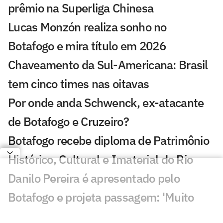
prêmio na Superliga Chinesa
Lucas Monzón realiza sonho no
Botafogo e mira título em 2026
Chaveamento da Sul-Americana: Brasil
tem cinco times nas oitavas
Por onde anda Schwenck, ex-atacante
de Botafogo e Cruzeiro?
Botafogo recebe diploma de Patrimônio
Histórico, Cultural e Imaterial do Rio
Danilo Pereira é apresentado pelo
Botafogo e projeta passagem: 'Muito
motivado'