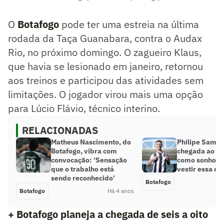
O
Botafogo
pode ter uma estreia na última
rodada da Taça Guanabara, contra o Audax
Rio, no próximo domingo. O zagueiro Klaus,
que havia se lesionado em janeiro, retornou
aos treinos e participou das atividades sem
limitações. O jogador virou mais uma opção
para Lúcio Flávio, técnico interino.
RELACIONADAS
Matheus Nascimento, do
Philipe Sampa
Botafogo, vibra com
chegada ao Bo
convocação: ‘Sensação
como sonho: 
que o trabalho está
vestir essa ca
sendo reconhecido’
Botafogo
Botafogo
Há 4 anos
+ Botafogo planeja a chegada de seis a oito