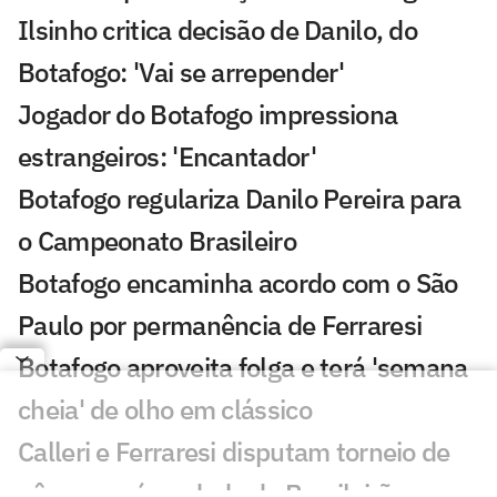
Ilsinho critica decisão de Danilo, do
Botafogo: 'Vai se arrepender'
Jogador do Botafogo impressiona
estrangeiros: 'Encantador'
Botafogo regulariza Danilo Pereira para
o Campeonato Brasileiro
Botafogo encaminha acordo com o São
Paulo por permanência de Ferraresi
Botafogo aproveita folga e terá 'semana
cheia' de olho em clássico
Calleri e Ferraresi disputam torneio de
pôquer após rodada do Brasileirão