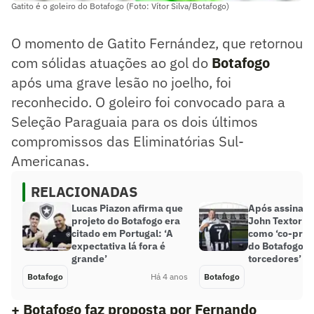
Gatito é o goleiro do Botafogo (Foto: Vítor Silva/Botafogo)
O momento de Gatito Fernández, que retornou
com sólidas atuações ao gol do
Botafogo
após uma grave lesão no joelho, foi
reconhecido. O goleiro foi convocado para a
Seleção Paraguaia para os dois últimos
compromissos das Eliminatórias Sul-
Americanas.
RELACIONADAS
Lucas Piazon afirma que
Após assinatu
projeto do Botafogo era
John Textor se
citado em Portugal: ‘A
como ‘co-prop
expectativa lá fora é
do Botafogo: 
grande’
torcedores’
Botafogo
Há 4 anos
Botafogo
+ Botafogo faz proposta por Fernando