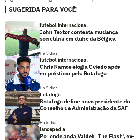
SUGERIDA PARA VOCÊ!
futebol internacional
John Textor contesta mudança
societária em clube da Bélgica
Há 5 dias
futebol internacional
Chris Ramos elogia Oviedo após
empréstimo pelo Botafogo
Há 5 dias
botafogo
Botafogo define novo presidente do
Conselho de Administração da SAF
Há 5 dias
lancepédia
Por onde anda Valdeir 'The Flash', ex-