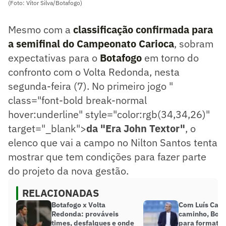
(Foto: Vítor Silva/Botafogo)
Mesmo com a
classificação confirmada para
a semifinal do Campeonato Carioca
, sobram
expectativas para o
Botafogo
em torno do
confronto com o Volta Redonda, nesta
segunda-feira (7). No primeiro jogo
"
class="font-bold break-normal
hover:underline" style="color:rgb(34,34,26)"
target="_blank">
da "Era John Textor
"
, o
elenco que vai a campo no Nilton Santos tenta
mostrar que tem condições para fazer parte
do projeto da nova gestão.
RELACIONADAS
Botafogo x Volta
Com Luís Cast
Redonda: prováveis
caminho, Bota
times, desfalques e onde
para formatar