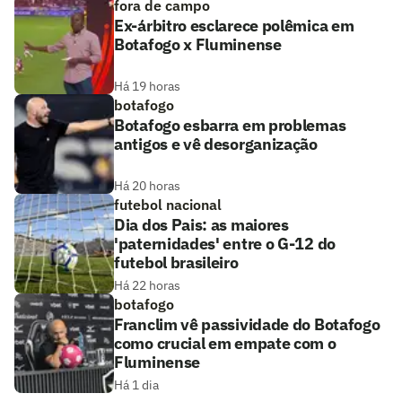
fora de campo
Ex-árbitro esclarece polêmica em
Botafogo x Fluminense
Há 19 horas
botafogo
Botafogo esbarra em problemas
antigos e vê desorganização
Há 20 horas
futebol nacional
Dia dos Pais: as maiores
'paternidades' entre o G-12 do
futebol brasileiro
Há 22 horas
botafogo
Franclim vê passividade do Botafogo
como crucial em empate com o
Fluminense
Há 1 dia