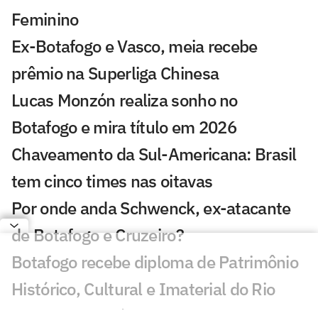
Feminino
Ex-Botafogo e Vasco, meia recebe
prêmio na Superliga Chinesa
Lucas Monzón realiza sonho no
Botafogo e mira título em 2026
Chaveamento da Sul-Americana: Brasil
tem cinco times nas oitavas
Por onde anda Schwenck, ex-atacante
de Botafogo e Cruzeiro?
Botafogo recebe diploma de Patrimônio
Histórico, Cultural e Imaterial do Rio
Danilo Pereira é apresentado pelo