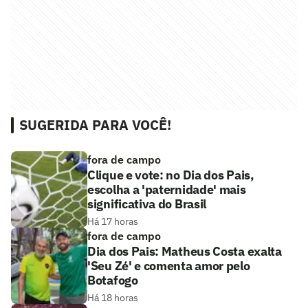
SUGERIDA PARA VOCÊ!
fora de campo
Clique e vote: no Dia dos Pais,
escolha a 'paternidade' mais
significativa do Brasil
Há 17 horas
fora de campo
Dia dos Pais: Matheus Costa exalta
'Seu Zé' e comenta amor pelo
Botafogo
Há 18 horas