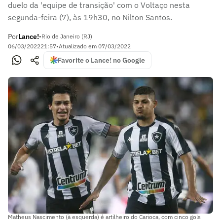
duelo da 'equipe de transição' com o Voltaço nesta
segunda-feira (7), às 19h30, no Nilton Santos.
Por
Lance!
•
Rio de Janeiro (RJ)
06/03/2022
21:57
•
Atualizado em
07/03/2022
Favorite o Lance! no Google
Matheus Nascimento (à esquerda) é artilheiro do Carioca, com cinco gols