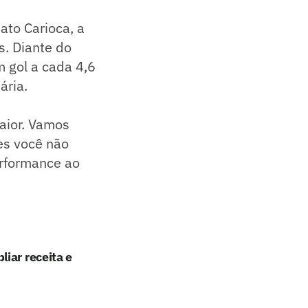
ato Carioca, a
s. Diante do
m gol a cada 4,6
ária.
aior. Vamos
es você não
performance ao
iar receita e