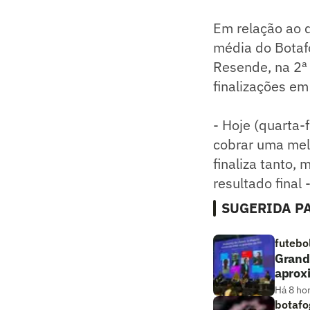
Em relação ao d
média do Botafo
Resende, na 2ª 
finalizações em
- Hoje (quarta
cobrar uma mel
finaliza tanto,
resultado final 
SUGERIDA PA
futebo
Grande
aprox
Há 8 ho
botafo