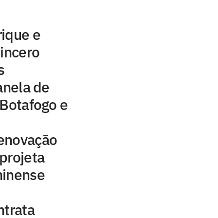
rique e
sincero
s
anela de
 Botafogo e
 renovação
projeta
minense
ntrata