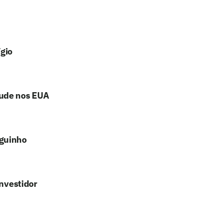
ígio
aude nos EUA
uguinho
investidor