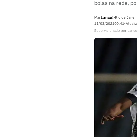
bolas na rede, p
Por
Lance!
•
Rio de Janeir
11/03/2021
00:41
•
Atuali
Supervisionado
por
Lance