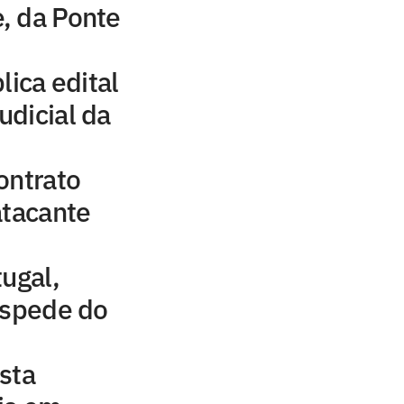
, da Ponte
lica edital
dicial da
ontrato
atacante
tugal,
espede do
sta