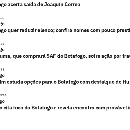
go acerta saída de Joaquín Correa
ras
go
go quer reduzir elenco; confira nomes com pouco prest
ras
go
uma, que comprará SAF do Botafogo, sofre ação por fr
ras
go
lim estuda opções para o Botafogo com desfalque de H
oras
go
o cita foco do Botafogo e revela encontro com provável 