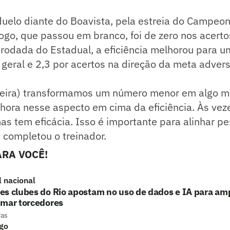
uelo diante do Boavista, pela estreia do Campeon
go, que passou em branco, foi de zero nos acerto
rodada do Estadual, a eficiência melhorou para u
 geral e 2,3 por acertos na direção da meta advers
-feira) transformamos um número menor em algo m
hora nesse aspecto em cima da eficiência. Às vez
 mas tem eficácia. Isso é importante para alinhar 
- completou o treinador.
RA VOCÊ!
l nacional
s clubes do Rio apostam no uso de dados e IA para ampl
imar torcedores
ras
go