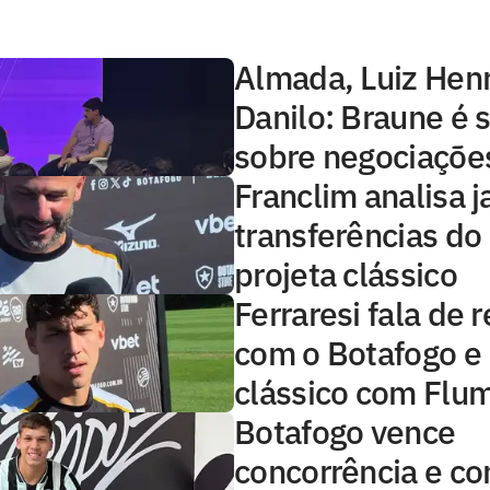
Almada, Luiz Hen
Danilo: Braune é 
sobre negociaçõe
Franclim analisa j
transferências do
projeta clássico
Ferraresi fala de
com o Botafogo e 
clássico com Flu
Botafogo vence
concorrência e co