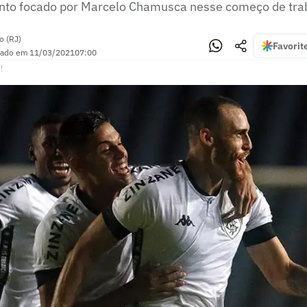
onto focado por Marcelo Chamusca nesse começo de tra
o (RJ)
Favorit
zado em
11/03/2021
07:00
!