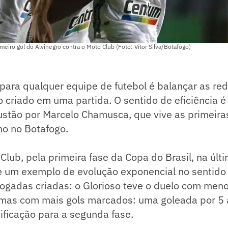
meiro gol do Alvinegro contra o Moto Club (Foto: Vítor Silva/Botafogo)
 para qualquer equipe de futebol é balançar as r
 criado em uma partida. O sentido de eficiência 
ustão por Marcelo Chamusca, que vive as primeir
ho no Botafogo.
Club, pela primeira fase da Copa do Brasil, na últi
e um exemplo de evolução exponencial no sentido 
 jogadas criadas: o Glorioso teve o duelo com meno
mas com mais gols marcados: uma goleada por 5 
sificação para a segunda fase.