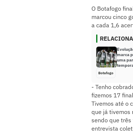
O Botafogo fina
marcou cinco go
a cada 1,6 ace
RELACION
Evoluçã
marca p
uma par
tempor
Botafogo
- Tenho cobrado
fizemos 17 fina
Tivemos até o c
que já tivemos 
sendo que três
entrevista colet