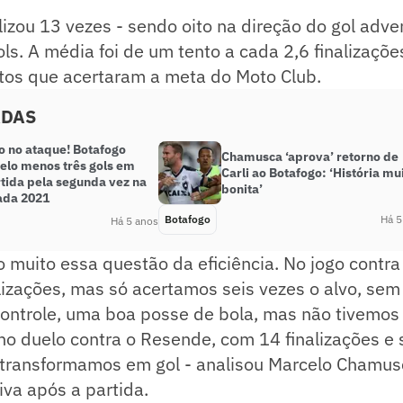
lizou 13 vezes - sendo oito na direção do gol adver
ls. A média foi de um tento a cada 2,6 finalizaçõ
rtos que acertaram a meta do Moto Club.
ADAS
o no ataque! Botafogo
Chamusca ‘aprova’ retorno de
elo menos três gols em
Carli ao Botafogo: ‘História mu
tida pela segunda vez na
bonita’
ada 2021
Botafogo
Há 5
Há 5 anos
 muito essa questão da eficiência. No jogo contra
lizações, mas só acertamos seis vezes o alvo, sem d
ontrole, uma boa posse de bola, mas não tivemos a
no duelo contra o Resende, com 14 finalizações e 
 transformamos em gol - analisou Marcelo Chamus
iva após a partida.