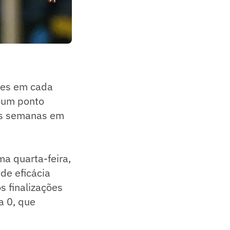
edes em cada
é um ponto
as semanas em
ma quarta-feira,
de eficácia
s finalizações
a 0, que