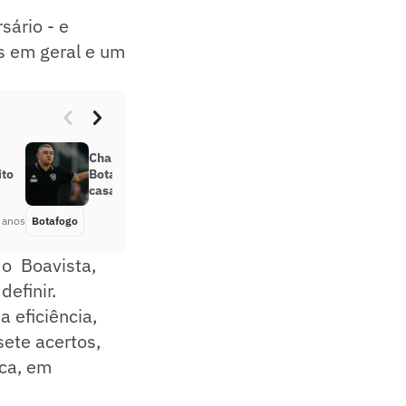
sário - e
es em geral e um
Chamusca elogia maturidade do
ito
Botafogo após goleada fora de
casa: ‘O campo é de quem joga’
 anos
Botafogo
Há 5 anos
 o Boavista,
efinir.
 eficiência,
sete acertos,
ca, em