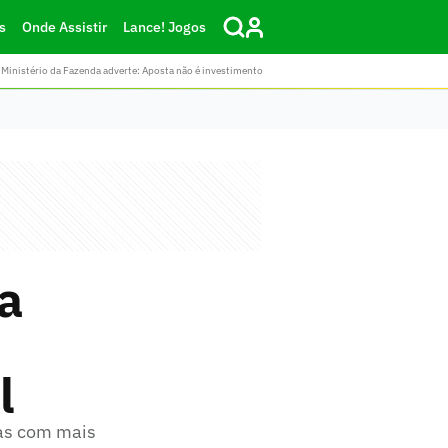
s
Onde Assistir
Lance! Jogos
Ministério da Fazenda adverte: Aposta não é investimento
za
l
as com mais