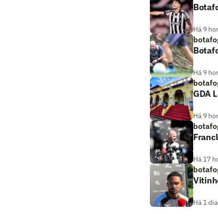
Botafo
Há 9 ho
botafo
Botafo
Há 9 ho
botafo
GDA L
Há 9 ho
botafo
Franc
Há 17 h
botafo
Vitinh
Há 1 dia