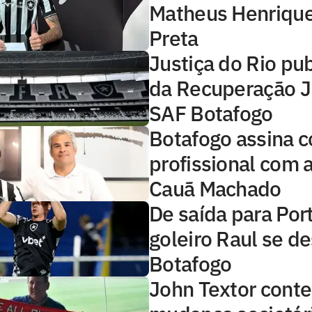
Matheus Henrique
Preta
Justiça do Rio pub
da Recuperação Ju
SAF Botafogo
Botafogo assina c
profissional com 
Cauã Machado
De saída para Por
goleiro Raul se d
Botafogo
John Textor conte