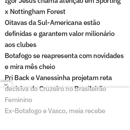
Igor Jesus chama atenção em Sporting
x Nottingham Forest
Oitavas da Sul-Americana estão
definidas e garantem valor milionário
aos clubes
Botafogo se reapresenta com novidades
e mira mês cheio
Pri Back e Vanessinha projetam reta
decisiva do Cruzeiro no Brasileirão
Feminino
Ex-Botafogo e Vasco, meia recebe
prêmio na Superliga Chinesa