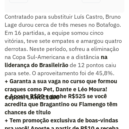
Contratado para substituir Luís Castro, Bruno
Lage durou cerca de três meses no Botafogo.
Em 16 partidas, a equipe somou cinco
vitórias, teve sete empates e amargou quatro
derrotas. Neste período, sofreu a eliminação
na Copa Sul-Americana e a distância
na
liderança do Brasileirão
de 12 pontos caiu
para sete. O aproveitamento foi de 45,8%.
+ Garanta a sua vaga no curso que formou
craques como Pet, Dante e Léo Moura!
+ Aposte R$50 e ganhe R$525 se você
Cupom: LANCE1000
acredita que Bragantino ou Flamengo têm
chances de título
+ Tem promoção exclusiva de boas-vindas
pra você! Aposte a partir de R$10 e receba