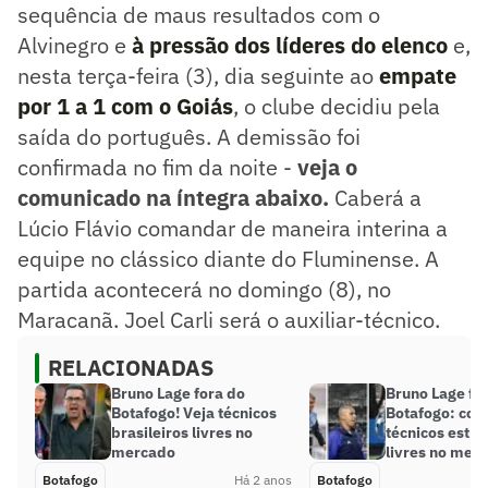
sequência de maus resultados com o
Alvinegro e
à pressão dos líderes do elenco
e,
nesta terça-feira (3), dia seguinte ao
empate
por 1 a 1 com o Goiás
, o clube decidiu pela
saída do português. A demissão foi
confirmada no fim da noite -
veja o
comunicado na íntegra abaixo.
Caberá a
Lúcio Flávio comandar de maneira interina a
equipe no clássico diante do Fluminense. A
partida acontecerá no domingo (8), no
Maracanã. Joel Carli será o auxiliar-técnico.
RELACIONADAS
Bruno Lage fora do
Bruno Lage fo
Botafogo! Veja técnicos
Botafogo: conf
brasileiros livres no
técnicos estra
mercado
livres no mer
Botafogo
Há 2 anos
Botafogo