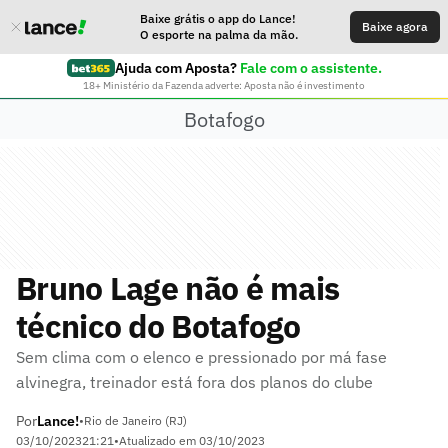
Baixe grátis o app do Lance!
Baixe agora
O esporte na palma da mão.
Ajuda com Aposta?
Fale com o assistente.
18+ Ministério da Fazenda adverte: Aposta não é investimento
Botafogo
Bruno Lage não é mais
técnico do Botafogo
Sem clima com o elenco e pressionado por má fase
alvinegra, treinador está fora dos planos do clube
Por
Lance!
•
Rio de Janeiro (RJ)
03/10/2023
21:21
•
Atualizado em
03/10/2023