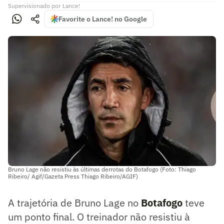
Supervisionado
por
Lance!
Favorite o Lance! no Google
Bruno Lage não resistiu às últimas derrotas do Botafogo (Foto: Thiago
Ribeiro/ Agif/Gazeta Press Thiago Ribeiro/AGIF)
A trajetória de Bruno Lage no
Botafogo
teve
um ponto final. O treinador não resistiu à