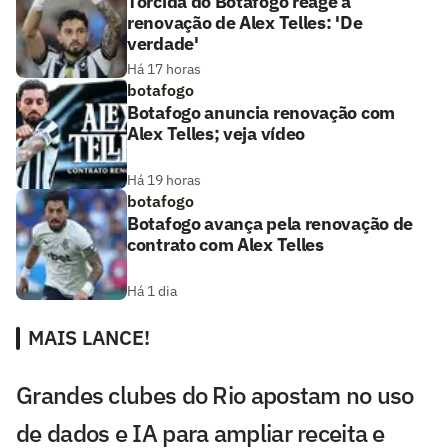
Torcida do Botafogo reage à
renovação de Alex Telles: 'De
verdade'
Há 17 horas
botafogo
Botafogo anuncia renovação com
Alex Telles; veja vídeo
Há 19 horas
botafogo
Botafogo avança pela renovação de
contrato com Alex Telles
Há 1 dia
MAIS LANCE!
Grandes clubes do Rio apostam no uso
de dados e IA para ampliar receita e