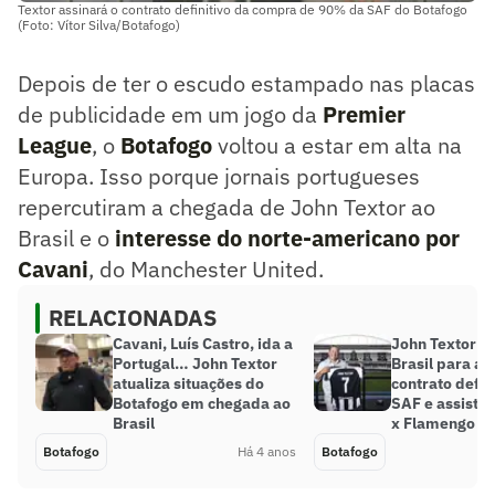
Textor assinará o contrato definitivo da compra de 90% da SAF do Botafogo
(Foto: Vítor Silva/Botafogo)
Depois de ter o escudo estampado nas placas
de publicidade em um jogo da
Premier
League
, o
Botafogo
voltou a estar em alta na
Europa. Isso porque jornais portugueses
repercutiram a chegada de John Textor ao
Brasil e o
interesse do norte-americano por
Cavani
, do Manchester United.
RELACIONADAS
Cavani, Luís Castro, ida a
John Textor c
Portugal… John Textor
Brasil para as
atualiza situações do
contrato defin
Botafogo em chegada ao
SAF e assistir
Brasil
x Flamengo
Botafogo
Há 4 anos
Botafogo