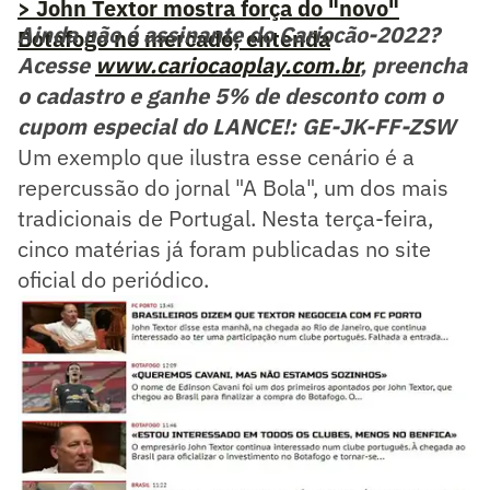
> John Textor mostra força do "novo"
Ainda não é assinante do Cariocão-2022?
Botafogo no mercado; entenda
Acesse
www.cariocaoplay.com.br
, preencha
o cadastro e ganhe 5% de desconto com o
cupom especial do LANCE!: GE-JK-FF-ZSW
Um exemplo que ilustra esse cenário é a
repercussão do jornal "A Bola", um dos mais
tradicionais de Portugal. Nesta terça-feira,
cinco matérias já foram publicadas no site
oficial do periódico.