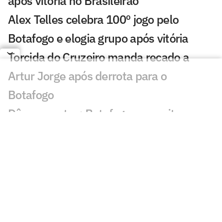
após vitória no Brasileirão
Alex Telles celebra 100º jogo pelo
Botafogo e elogia grupo após vitória
Torcida do Cruzeiro manda recado a
Artur Jorge após derrota para o
Botafogo
Dê suas notas: Botafogo aproveita
chance e bate o Cruzeiro fora de casa
Botafogo vence o Cruzeiro no Mineirão
em reencontro com Artur Jorge
Gol perdido em Cruzeiro x Botafogo
causa revolta: 'Impressionante'