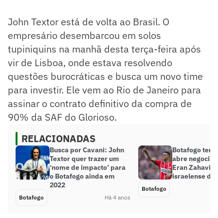
John Textor está de volta ao Brasil. O
empresário desembarcou em solos
tupiniquins na manhã desta terça-feira após
vir de Lisboa, onde estava resolvendo
questões burocráticas e busca um novo time
para investir. Ele vem ao Rio de Janeiro para
assinar o contrato definitivo da compra de
90% da SAF do Glorioso.
RELACIONADAS
Busca por Cavani: John
Botafogo tem 
Textor quer trazer um
abre negocia
‘nome de impacto’ para
Eran Zahavi, 
o Botafogo ainda em
israelense do
2022
Botafogo
Botafogo
Há 4 anos