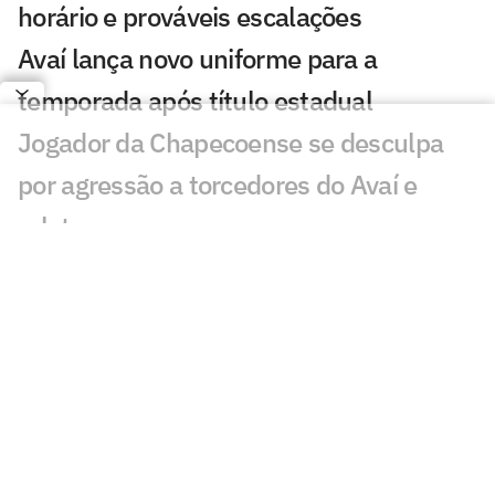
horário e prováveis escalações
Avaí lança novo uniforme para a
temporada após título estadual
Jogador da Chapecoense se desculpa
por agressão a torcedores do Avaí e
relata ameaças
Jogador da Chapecoense dá voadora em
torcedor do Avaí; veja vídeo
Com expulsões e confusão, Avaí
confirma título catarinense diante da
Chape
Escalações de Avaí x Chapecoense: