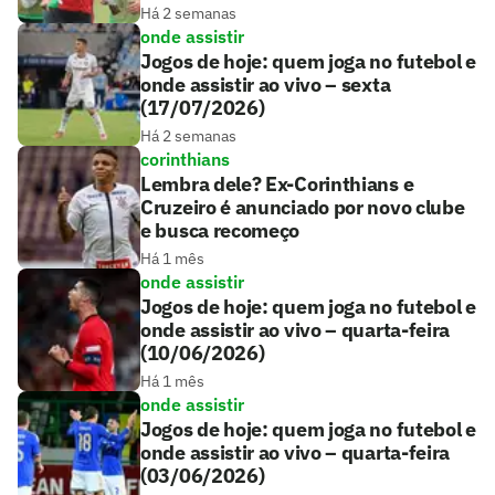
Há 2 semanas
onde assistir
Jogos de hoje: quem joga no futebol e
onde assistir ao vivo – sexta
(17/07/2026)
Há 2 semanas
corinthians
Lembra dele? Ex-Corinthians e
Cruzeiro é anunciado por novo clube
e busca recomeço
Há 1 mês
onde assistir
Jogos de hoje: quem joga no futebol e
onde assistir ao vivo – quarta-feira
(10/06/2026)
Há 1 mês
onde assistir
Jogos de hoje: quem joga no futebol e
onde assistir ao vivo – quarta-feira
(03/06/2026)