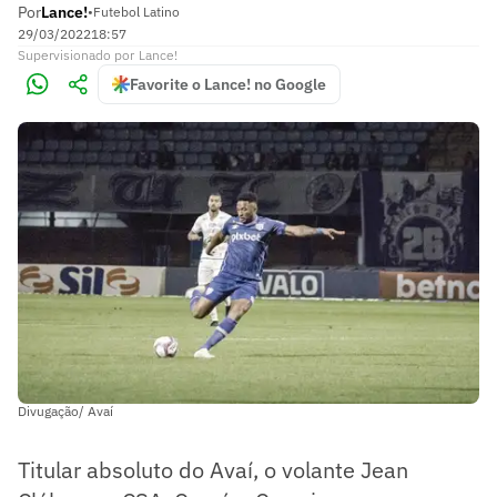
Por
Lance!
•
Futebol Latino
29/03/2022
18:57
Supervisionado
por
Lance!
Favorite o Lance! no Google
Divugação/ Avaí
Titular absoluto do Avaí, o volante Jean