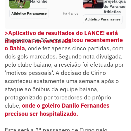
Marcinho
projeta quarta
do Paranaense
Athletico
Athletico Paranaense
Há 4 anos
Athletico Paranaense
>Aplicativo de resultados do LANCE! está
O jogador, de 30 anos,
deixou recentemente
disponível na versão iOS
o Bahia
, onde fez apenas cinco partidas, com
dois gols marcados. Segundo nota divulgada
pelo clube baiano, a rescisão foi efetuada por
'motivos pessoais'. A decisão de Cirino
aconteceu exatamente uma semana após o
ataque ao ônibus da equipe baiana,
protagonizado por torcedores do próprio
clube,
onde o goleiro Danilo Fernandes
precisou ser hospitalizado.
Esta será a 3ª passagem de Cirino pelo