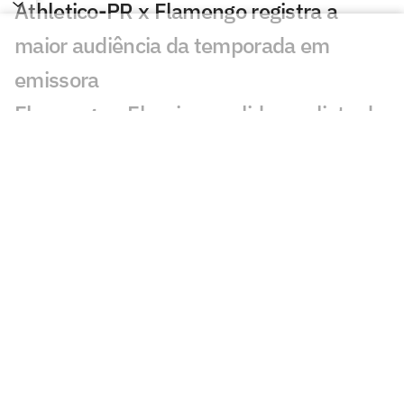
Athletico-PR x Flamengo registra a
maior audiência da temporada em
emissora
Flamengo e Fluminense lideram lista de
crias da base convocados à Seleção
Brasileira; veja ranking
PC Oliveira aponta erro capital da
arbitragem em Athletico-PR x Flamengo
Veja gols em Athletico x Flamengo:
Pedro empata no final
Athletico x Flamengo: onde assistir e
prováveis escalações do jogo pelo