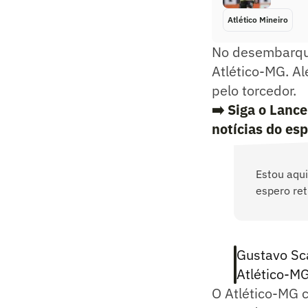
Atlético Mineiro
No desembarque
Atlético-MG. Al
pelo torcedor.
➡️ Siga o Lanc
notícias do es
Estou aqui
espero ret
Gustavo Sca
Atlético-M
O Atlético-MG 