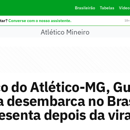
Brasileirão
Tabelas
Vídeo
tar?
Converse com o nosso assistente.
18+ 
Atlético Mineiro
o do Atlético-MG, G
 desembarca no Bras
esenta depois da vir