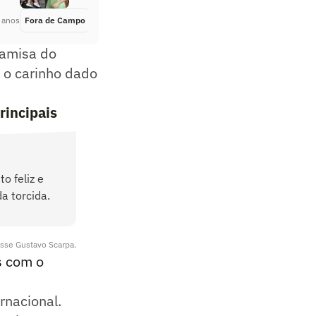
 anos
Fora de Campo
Há 2 anos
camisa do
o o carinho dado
rincipais
o feliz e
a torcida.
isse Gustavo Scarpa.
s com o
rnacional.