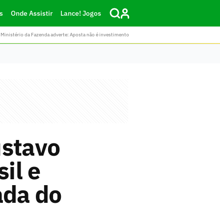
s
Onde Assistir
Lance! Jogos
Ministério da Fazenda adverte: Aposta não é investimento
ustavo
il e
ada do