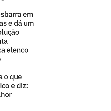
 esbarra em
gas e dá um
olução
nta
a elenco
o
a o que
ico e diz:
lhor