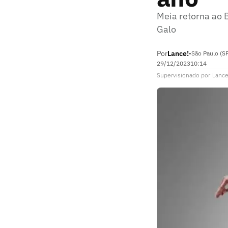
Meia retorna ao 
Galo
Por
Lance!
•
São Paulo (S
29/12/2023
10:14
Supervisionado
por
Lance