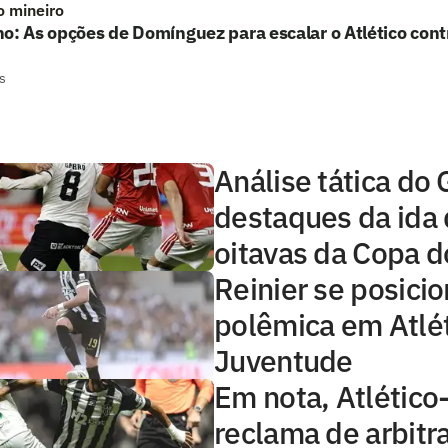
o mineiro
o: As opções de Domínguez para escalar o Atlético con
s
Análise tática do 
destaques da ida
oitavas da Copa d
Reinier se posici
polêmica em Atlé
Juventude
Em nota, Atlétic
reclama de arbit