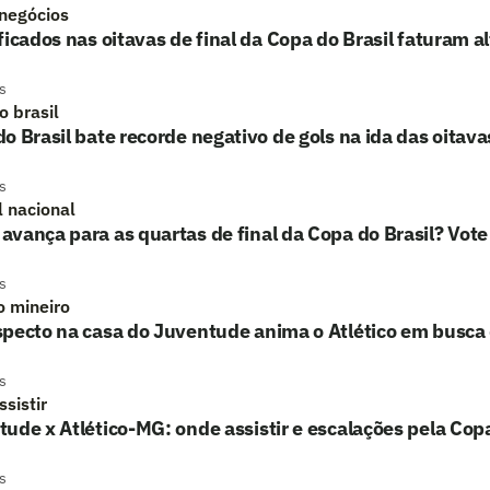
 negócios
ficados nas oitavas de final da Copa do Brasil faturam a
s
o brasil
o Brasil bate recorde negativo de gols na ida das oitavas
s
l nacional
vança para as quartas de final da Copa do Brasil? Vote
s
o mineiro
pecto na casa do Juventude anima o Atlético em busca 
s
sistir
ude x Atlético-MG: onde assistir e escalações pela Copa
s