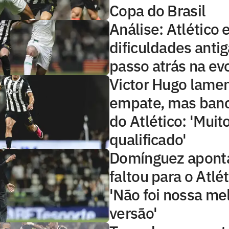
Copa do Brasil
Análise: Atlético
dificuldades anti
passo atrás na ev
Victor Hugo lame
empate, mas banc
do Atlético: 'Muit
qualificado'
Domínguez apont
faltou para o Atlét
'Não foi nossa me
versão'