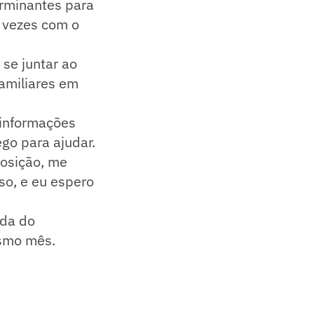
rminantes para
s vezes com o
se juntar ao
familiares em
 informações
go para ajudar.
posição, me
so, e eu espero
ida do
smo mês.