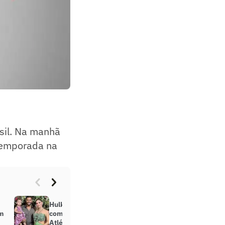
asil. Na manhã
temporada na
Hulk, Paulinho, Everson… Veja
em
como foi o natal dos jogadores do
Atlético-MG