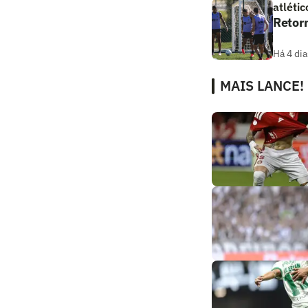
atlétic
Retorn
Há 4 dia
MAIS LANCE!