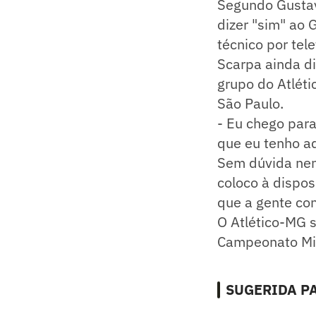
Segundo Gustav
dizer "sim" ao 
técnico por tele
Scarpa ainda di
grupo do Atléti
São Paulo.
- Eu chego par
que eu tenho aq
Sem dúvida nen
coloco à dispos
que a gente con
O Atlético-MG s
Campeonato Min
SUGERIDA PA