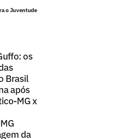
tra o Juventude
Guffo: os
 das
o Brasil
ona após
tico-MG x
o-MG
ragem da