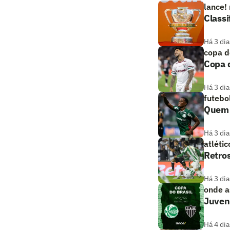
lance!
Classi
Há 3 dia
copa d
Copa d
Há 3 dia
futebo
Quem a
Há 3 dia
atlétic
Retros
Há 3 dia
onde as
Juvent
Há 4 dia