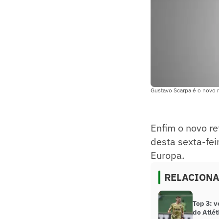
Gustavo Scarpa é o novo r
Enfim o novo re
desta sexta-fe
Europa.
RELACION
Top 3: v
do Atlé