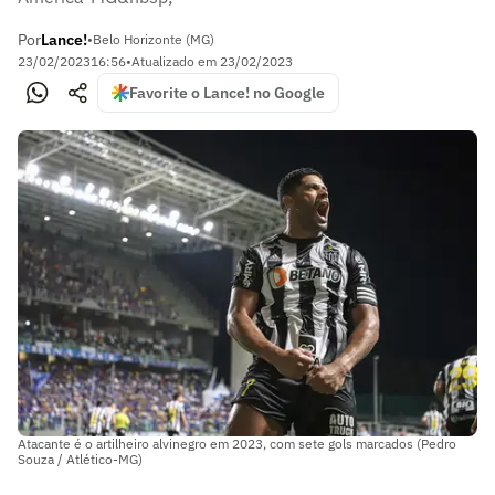
Por
Lance!
•
Belo Horizonte (MG)
23/02/2023
16:56
•
Atualizado em
23/02/2023
Favorite o Lance! no Google
Atacante é o artilheiro alvinegro em 2023, com sete gols marcados (Pedro
Souza / Atlético-MG)