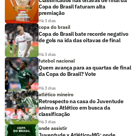
Classificados nas oitavas de final da
Copa do Brasil faturam alta
premiação
Há 3 dias
copa do brasil
Copa do Brasil bate recorde negativo
de gols na ida das oitavas de final
Há 3 dias
futebol nacional
Quem avança para as quartas de final
da Copa do Brasil? Vote
Há 3 dias
atlético mineiro
Retrospecto na casa do Juventude
anima o Atlético em busca da
classificação
Há 3 dias
onde assistir
Juventude x Atlético-MG: onde