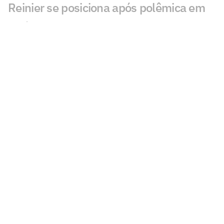
Reinier se posiciona após polêmica em
Atlético-MG x Juventude
Em nota, Atlético-MG reclama de
arbitragem da Copa do Brasil
Análise: Atlético esbarra em
dificuldades antigas e dá um passo atrás
na evolução
Victor Hugo lamenta empate, mas
banca elenco do Atlético: 'Muito
qualificado'
Domínguez aponta o que faltou para o
Atlético e diz: 'Não foi nossa melhor