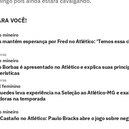
ingo pois ainda estará cavalgando.
RA VOCÊ!
o mineiro
s mantém esperança por Fred no Atlético: 'Temos essa 
oras
o mineiro
 Borbas é apresentado no Atlético e explica suas princi
erísticas
oras
l feminino
uedes leva experiência na Seleção ao Atlético-MG e exa
doras na temporada
o mineiro
Castaño no Atlético: Paulo Bracks abre o jogo sobre ne