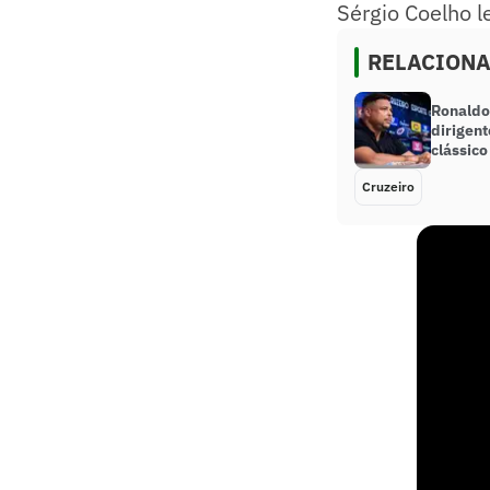
Sérgio Coelho l
RELACION
Ronaldo
dirigen
clássico
Cruzeiro