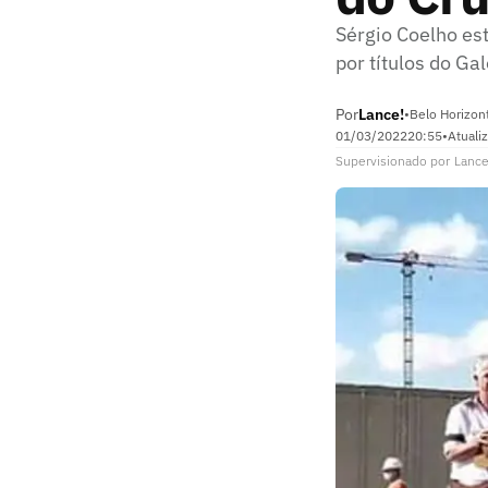
Sérgio Coelho es
por títulos do Ga
Por
Lance!
•
Belo Horizon
01/03/2022
20:55
•
Atuali
Supervisionado
por
Lance