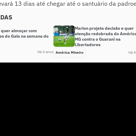
evará 13 dias até chegar até o santuário da padroei
ADAS
Marlon projeta decisão e quer
 quer almoçar com
atenção redobrada do Améric
tes do Galo na semana do
MG contra o Guaraní na
Libertadores
Há 4 anos
América Mineiro
Há 4