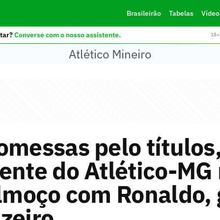
Brasileirão
Tabelas
Vídeo
tar?
Converse com o nosso assistente.
18+ 
Atlético Mineiro
omessas pelo títulos
ente do Atlético-MG
almoço com Ronaldo, 
zeiro