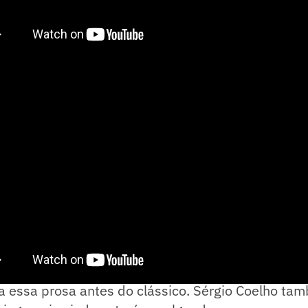
ve ter no almoço Rubens Menin, Rafael Menin e R
a essa prosa antes do clássico. Sérgio Coelho ta