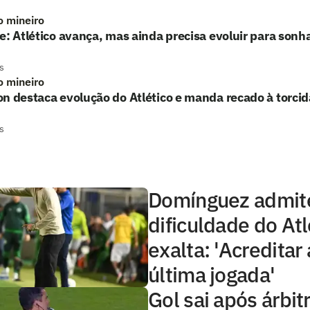
o mineiro
e: Atlético avança, mas ainda precisa evoluir para sonha
s
o mineiro
n destaca evolução do Atlético e manda recado à torcid
s
Domínguez admit
dificuldade do At
exalta: 'Acreditar 
última jogada'
Gol sai após árbitr