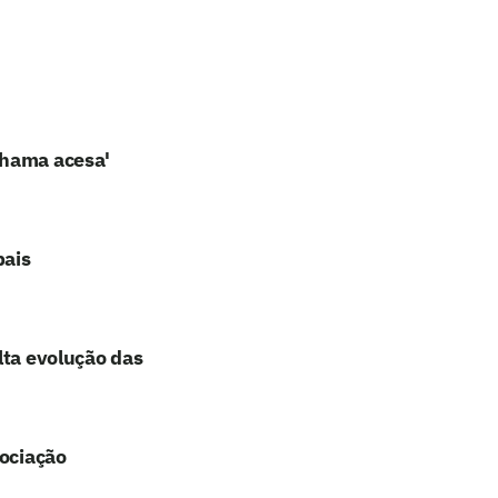
chama acesa'
pais
lta evolução das
gociação