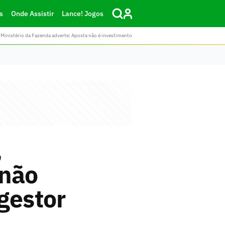
s
Onde Assistir
Lance! Jogos
Ministério da Fazenda adverte: Aposta não é investimento
,
 não
gestor