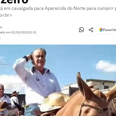
tá em cavalgada para Aparecida do Norte para cumprir 
lo<br>
te
Favorit
zado em
01/03/2022
23:51
!