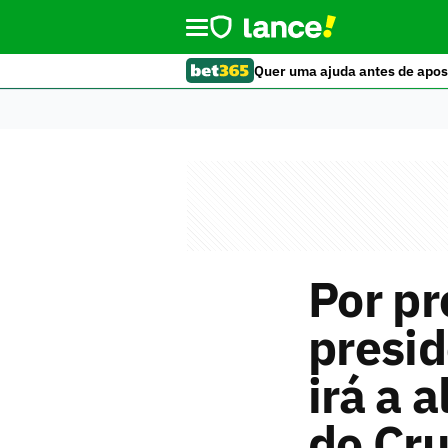
Quer uma ajuda antes de apos
Por pr
presid
irá a 
do Cru