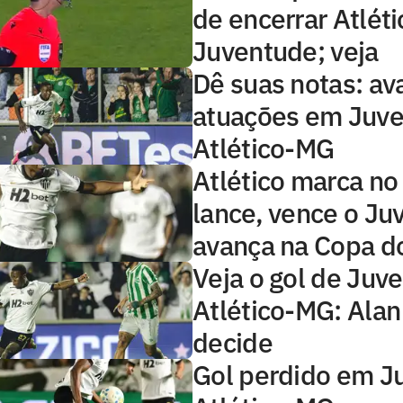
de encerrar Atlét
Juventude; veja
Dê suas notas: ava
atuações em Juve
Atlético-MG
Atlético marca no
lance, vence o Ju
avança na Copa do
Veja o gol de Juv
Atlético-MG: Ala
decide
Gol perdido em J