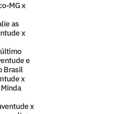
ico-MG x
lie as
ntude x
 último
ventude e
 Brasil
entude x
n Minda
uventude x