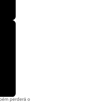
icardo
mbém perderá o