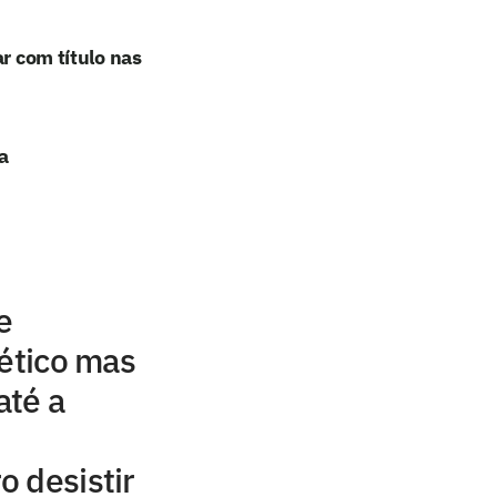
r com título nas
a
e
lético mas
até a
o desistir