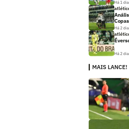
Há 1 dia
atlétic
Anális
Copas
Há 2 dia
atlétic
Éverso
Há 2 dia
MAIS LANCE!