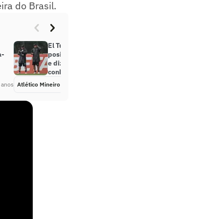
ra do Brasil.
El Turco fala sobre o
a-
posicionamento de seus jogadores
e diz viver ‘Etapa de
conhecimento’ no Atlético-MG
 anos
Atlético Mineiro
Há 4 anos