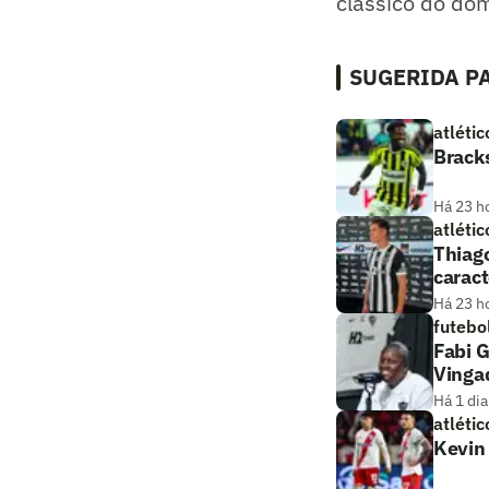
clássico do dom
SUGERIDA PA
atlétic
Brack
Há 23 h
atlétic
Thiago
caract
Há 23 h
futebo
Fabi G
Vinga
Há 1 dia
atlétic
Kevin 