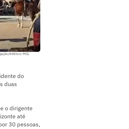
lgação/Atlético-MG)
sidente do
as duas
e o dirigente
izonte até
por 30 pessoas,